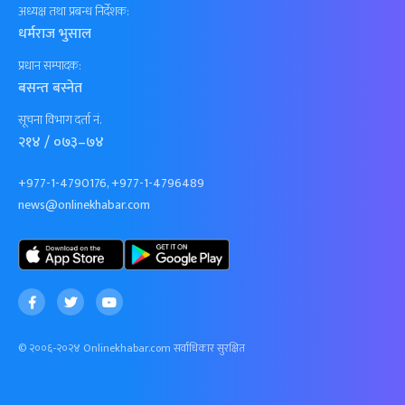
अध्यक्ष तथा प्रबन्ध निर्देशक:
धर्मराज भुसाल
प्रधान सम्पादक:
बसन्त बस्नेत
सूचना विभाग दर्ता नं.
२१४ / ०७३–७४
+977-1-4790176, +977-1-4796489
news@onlinekhabar.com
© २००६-२०२४ Onlinekhabar.com सर्वाधिकार सुरक्षित