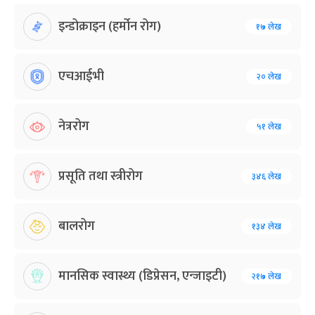
इन्डोक्राइन (हर्मोन रोग)
१७ लेख
एचआईभी
२० लेख
नेत्ररोग
५१ लेख
प्रसूति तथा स्त्रीरोग
३४६ लेख
बालरोग
१३४ लेख
मानसिक स्वास्थ्य (डिप्रेसन, एन्जाइटी)
२१७ लेख