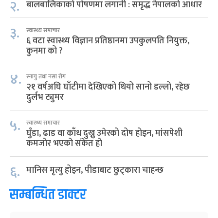
२.
बालबालिकाको पोषणमा लगानी : समृद्ध नेपालको आधार
३.
स्वास्थ्य समाचार
६ वटा स्वास्थ्य विज्ञान प्रतिष्ठानमा उपकुलपति नियुक्त,
कुनमा को ?
४.
स्नायु तथा नसा रोग
२१ वर्षअघि घाँटीमा देखिएको थियो सानो डल्लो, रहेछ
दुर्लभ ट्युमर
५.
स्वास्थ्य समाचार
घुँडा, ढाड वा काँध दुख्नु उमेरको दोष होइन, मांसपेशी
कमजोर भएको संकेत हो
६.
मानिस मृत्यु होइन, पीडाबाट छुट्कारा चाहन्छ
सम्बन्धित डाक्टर