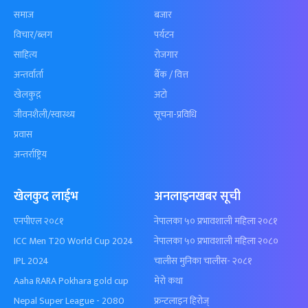
समाज
बजार
विचार/ब्लग
पर्यटन
साहित्य
रोजगार
अन्तर्वार्ता
बैँक / वित्त
खेलकुद़़
अटो
जीवनशैली/स्वास्थ्य
सूचना-प्रविधि
प्रवास
अन्तर्राष्ट्रिय
खेलकुद लाईभ
अनलाइनखबर सूची
एनपीएल २०८१
नेपालका ५० प्रभावशाली महिला २०८१
ICC Men T20 World Cup 2024
नेपालका ५० प्रभावशाली महिला २०८०
IPL 2024
चालीस मुनिका चालीस- २०८१
Aaha RARA Pokhara gold cup
मेरो कथा
Nepal Super League - 2080
फ्रन्टलाइन हिरोज्