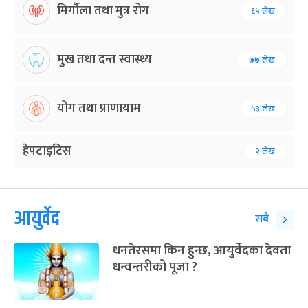
मिर्गौला तथा मुत्र रोग
६५ लेख
मुख तथा दन्त स्वास्थ्य
७७ लेख
योग तथा प्राणायाम
५३ लेख
हेपटाइटिस
२ लेख
आयुर्वेद
सबै
धनतेरसमा किन हुन्छ, आयुर्वेदका देवता
धन्वन्तरीको पूजा ?