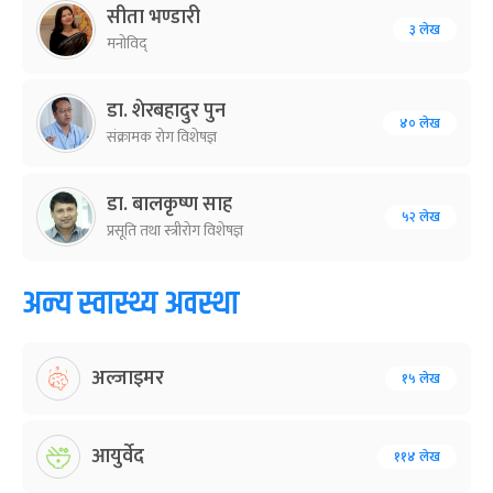
सीता भण्डारी
३ लेख
मनोविद्
डा. शेरबहादुर पुन
४० लेख
संक्रामक रोग विशेषज्ञ
डा. बालकृष्ण साह
५२ लेख
प्रसूति तथा स्त्रीरोग विशेषज्ञ
अन्य स्वास्थ्य अवस्था
अल्जाइमर
१५ लेख
आयुर्वेद
११४ लेख