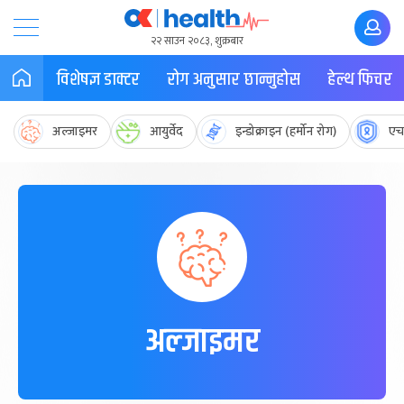
२२ साउन २०८३, शुक्रबार
विशेषज्ञ डाक्टर
रोग अनुसार छान्नुहोस
हेल्थ फिचर
अल्जाइमर
आयुर्वेद
इन्डोक्राइन (हर्मोन रोग)
एच
अल्जाइमर