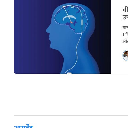
वी
उ
मान
। ह
आँख