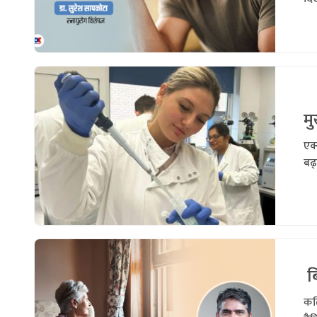
म
एक्
बढ्
बि
कति