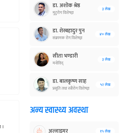
डा. अशोक श्रेष्ठ
३ लेख
मुटुरोग विशेषज्ञ
डा. शेरबहादुर पुन
४० लेख
संक्रामक रोग विशेषज्ञ
सीता भण्डारी
३ लेख
मनोविद्
डा. बालकृष्ण साह
५२ लेख
प्रसूति तथा स्त्रीरोग विशेषज्ञ
अन्य स्वास्थ्य अवस्था
न ।
अल्जाइमर
१५ लेख