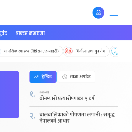
र्वेद
डाक्टर नभएमा
मानसिक स्वास्थ्य (डिप्रेसन, एन्जाइटी)
मिर्गौला तथा मुत्र रोग
मुख तथ
ट्रेन्डिङ
ताजा अपडेट
१.
क्यान्सर
बोनम्यारो प्रत्यारोपणका ५ वर्ष
२.
बालबालिकाको पोषणमा लगानी : समृद्ध
नेपालको आधार