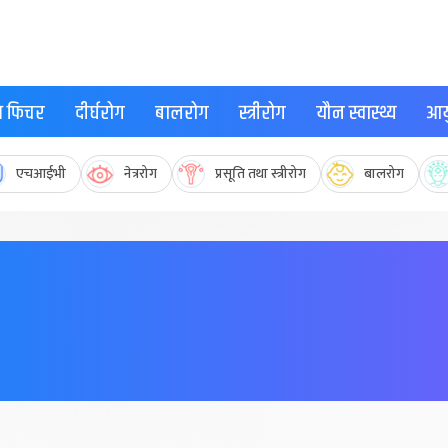
्थ फिचर
दीर्घरोग
बालरोग
स्त्रीरोग
यौन स्वास्थ्य
आयु
एचआईभी
नेत्ररोग
प्रसूति तथा स्त्रीरोग
बालरोग