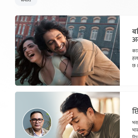
सैयारा
बल
अल
काठ
हल
छ ।
छि
भर्
भार
दिए