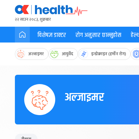
२२ साउन २०८३, शुक्रबार
विशेषज्ञ डाक्टर
रोग अनुसार छान्नुहोस
हेल
अल्जाइमर
आयुर्वेद
इन्डोक्राइन (हर्मोन रोग)
अल्जाइमर