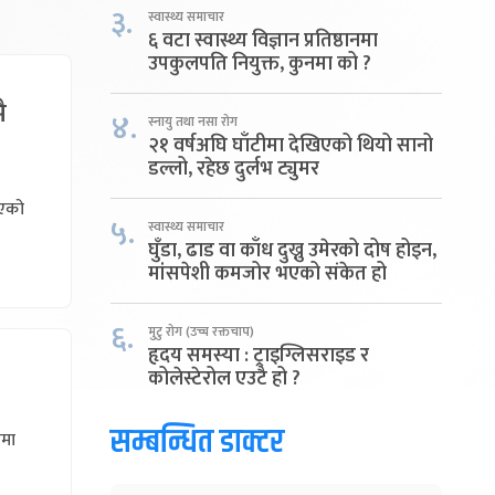
३.
स्वास्थ्य समाचार
६ वटा स्वास्थ्य विज्ञान प्रतिष्ठानमा
उपकुलपति नियुक्त, कुनमा को ?
ै
४.
स्नायु तथा नसा रोग
२१ वर्षअघि घाँटीमा देखिएको थियो सानो
डल्लो, रहेछ दुर्लभ ट्युमर
भएको
५.
स्वास्थ्य समाचार
घुँडा, ढाड वा काँध दुख्नु उमेरको दोष होइन,
मांसपेशी कमजोर भएको संकेत हो
६.
मुटु रोग (उच्च रक्तचाप)
हृदय समस्या : ट्राइग्लिसराइड र
कोलेस्टेरोल एउटै हो ?
सम्बन्धित डाक्टर
गमा