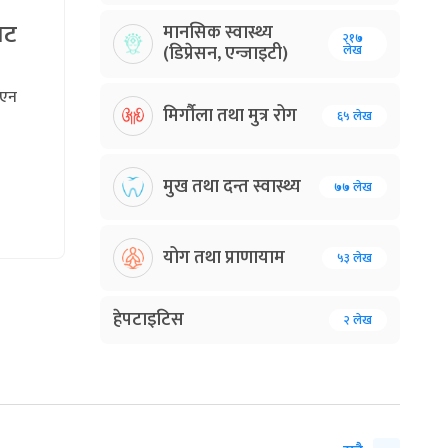
ाट
मानसिक स्वास्थ्य
२१७
(डिप्रेसन, एन्जाइटी)
लेख
भएन
मिर्गौला तथा मुत्र रोग
६५ लेख
मुख तथा दन्त स्वास्थ्य
७७ लेख
योग तथा प्राणायाम
५३ लेख
हेपटाइटिस
२ लेख