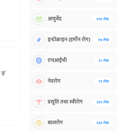
आयुर्वेद
११४ लेख
इन्डोक्राइन (हर्मोन रोग)
१७ लेख
एचआईभी
२० लेख
 छु’
नेत्ररोग
५१ लेख
प्रसूति तथा स्त्रीरोग
३४६ लेख
बालरोग
१३४ लेख