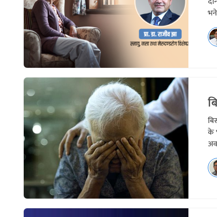
दैन
भने
बि
बिर
के 
अवस