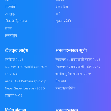
अन्तर्वार्ता
बैँक / वित्त
खेलकुद़़
अटो
जीवनशैली/स्वास्थ्य
सूचना-प्रविधि
प्रवास
अन्तर्राष्ट्रिय
खेलकुद लाईभ
अनलाइनखबर सूची
एनपीएल २०८१
नेपालका ५० प्रभावशाली महिला २०८१
ICC Men T20 World Cup 2024
नेपालका ५० प्रभावशाली महिला २०८०
IPL 2024
चालीस मुनिका चालीस- २०८१
Aaha RARA Pokhara gold cup
मेरो कथा
Nepal Super League - 2080
फ्रन्टलाइन हिरोज्
विश्वकप २०२२
विशेष श्रृंखला
अनलाइनखबर