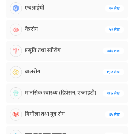
एचआईभी
२० लेख
नेत्ररोग
५१ लेख
प्रसूति तथा स्त्रीरोग
३४६ लेख
बालरोग
१३४ लेख
मानसिक स्वास्थ्य (डिप्रेसन, एन्जाइटी)
२१७ लेख
मिर्गौला तथा मुत्र रोग
६५ लेख