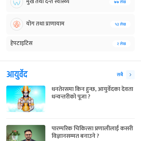
मुख तथा दन्त स्वास्थ्य
७७ लेख
योग तथा प्राणायाम
५३ लेख
हेपटाइटिस
२ लेख
आयुर्वेद
सबै
धनतेरसमा किन हुन्छ, आयुर्वेदका देवता
धन्वन्तरीको पूजा ?
पारम्परिक चिकित्सा प्रणालीलाई कसरी
विज्ञानसम्मत बनाउने ?