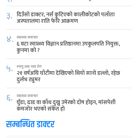
३.
दिउँसो डाक्टर, नर्स कुटिएको कालीकोटको पलाँता
अस्पतालमा राति फेरि आक्रमण
४.
स्वास्थ्य समाचार
६ वटा स्वास्थ्य विज्ञान प्रतिष्ठानमा उपकुलपति नियुक्त,
कुनमा को ?
५.
स्नायु तथा नसा रोग
२१ वर्षअघि घाँटीमा देखिएको थियो सानो डल्लो, रहेछ
दुर्लभ ट्युमर
६.
स्वास्थ्य समाचार
घुँडा, ढाड वा काँध दुख्नु उमेरको दोष होइन, मांसपेशी
कमजोर भएको संकेत हो
सम्बन्धित डाक्टर