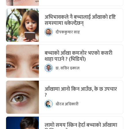
अभिभावकले नै बच्चालाई आँखाको दृष्टि
समस्यामा धकेल्दैछन्
दीपककुमार साह
बच्चाको आँखा कमजोर भएको कसरी
थाहा पाउने ? (भिडियो)
डा. सविन ढकाल
आँखामा आनो किन आउँछ, के छ उपचार
?
धीरज अधिकारी
लामो समय स्क्रिन हेर्दा बच्चाको आँखामा