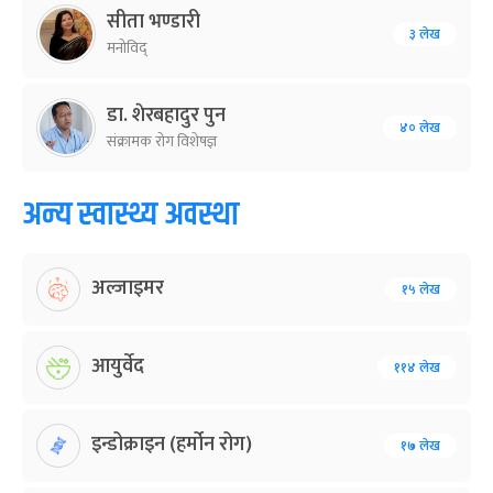
सीता भण्डारी
३ लेख
मनोविद्
डा. शेरबहादुर पुन
४० लेख
संक्रामक रोग विशेषज्ञ
अन्य स्वास्थ्य अवस्था
अल्जाइमर
१५ लेख
आयुर्वेद
११४ लेख
इन्डोक्राइन (हर्मोन रोग)
१७ लेख