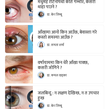
मधुमेह रेटिनोपेथी कति गम्भीर, कसरी
थाहा पाउने ?
डा. बेन लिम्बू
आँखामा आनो किन आउँछ, बेवास्ता गरे
कस्तो समस्या आउँछ ?
डा. समता शर्मा
वर्षायाममा किन धेरै आँखा पाक्छ,
कसरी जोगिने ?
डा. कमल खड्का
जलबिन्दु : न लक्षण देखिन्छ, न त उपचार
हुन्छ
डा. बेन लिम्बू