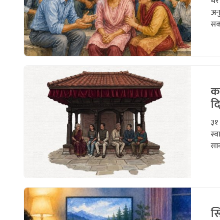
धेर
अनु
सक्
का
दि
३१
स्व
सार
स्