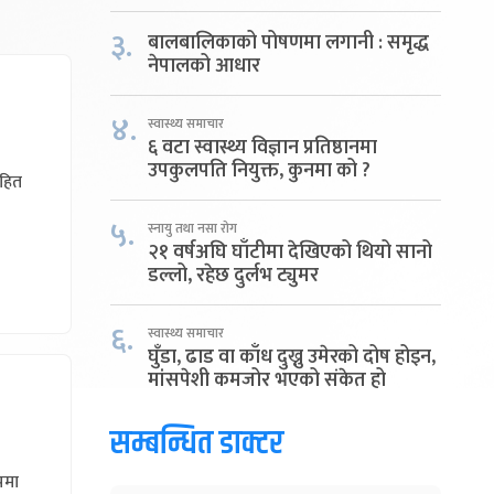
३.
बालबालिकाको पोषणमा लगानी : समृद्ध
नेपालको आधार
४.
स्वास्थ्य समाचार
६ वटा स्वास्थ्य विज्ञान प्रतिष्ठानमा
उपकुलपति नियुक्त, कुनमा को ?
रहित
५.
स्नायु तथा नसा रोग
२१ वर्षअघि घाँटीमा देखिएको थियो सानो
डल्लो, रहेछ दुर्लभ ट्युमर
६.
स्वास्थ्य समाचार
घुँडा, ढाड वा काँध दुख्नु उमेरको दोष होइन,
मांसपेशी कमजोर भएको संकेत हो
सम्बन्धित डाक्टर
ूपमा