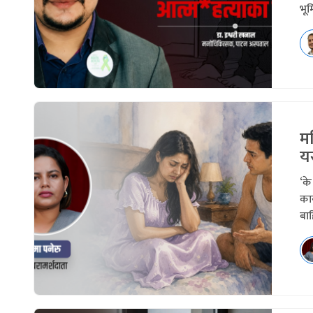
भू
म
य
‘क
कार
बाह