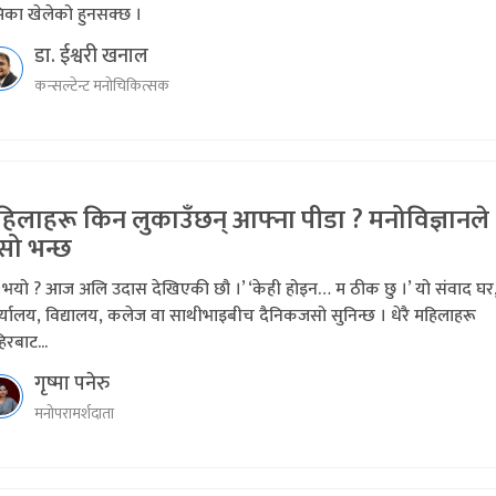
मिका खेलेको हुनसक्छ ।
डा. ईश्वरी खनाल
कन्सल्टेन्ट मनोचिकित्सक
हिलाहरू किन लुकाउँछन् आफ्ना पीडा ? मनोविज्ञानले
सो भन्छ
े भयो ? आज अलि उदास देखिएकी छौ ।’ ‘केही होइन… म ठीक छु ।’ यो संवाद घर
्यालय, विद्यालय, कलेज वा साथीभाइबीच दैनिकजसो सुनिन्छ । धेरै महिलाहरू
िरबाट...
गृष्मा पनेरु
मनोपरामर्शदाता