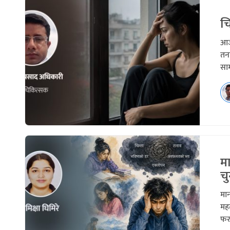
चि
आजक
तन
साम
म
चु
मान
महत
फरक