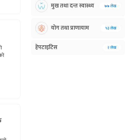
मुख तथा दन्त स्वास्थ्य
७७ लेख
योग तथा प्राणायाम
५३ लेख
हेपटाइटिस
ो
२ लेख
नको
क