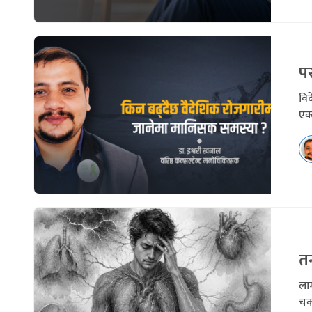
प
वि
एक्
त
लाम
चक्