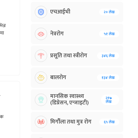
एचआईभी
२० लेख
िन्न
ामा
नेत्ररोग
५१ लेख
प्रसूति तथा स्त्रीरोग
३४६ लेख
बालरोग
१३४ लेख
क
मानसिक स्वास्थ्य
२१७
(डिप्रेसन, एन्जाइटी)
लेख
एक
मिर्गौला तथा मुत्र रोग
६५ लेख