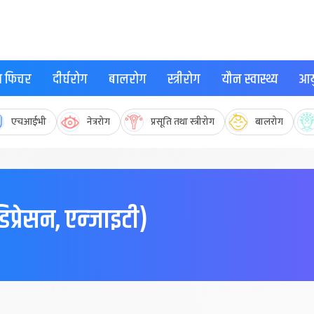
्थ फिचर
दीर्घरोग
बालरोग
स्त्रीरोग
यौन स्वास्थ्य
आयु
एचआईभी
नेत्ररोग
प्रसूति तथा स्त्रीरोग
बालरोग
िप्रेसन, एन्जाइटी)