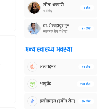
सीता भण्डारी
३ लेख
मनोविद्
डा. शेरबहादुर पुन
४० लेख
संक्रामक रोग विशेषज्ञ
अन्य स्वास्थ्य अवस्था
,
अल्जाइमर
१५ लेख
आयुर्वेद
११४ लेख
इन्डोक्राइन (हर्मोन रोग)
१७ लेख