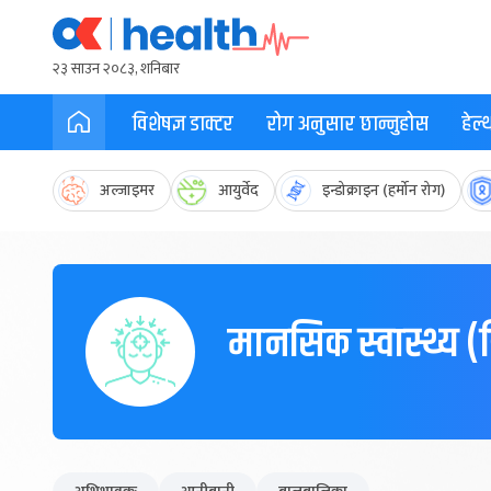
२३ साउन २०८३, शनिबार
विशेषज्ञ डाक्टर
रोग अनुसार छान्नुहोस
हेल
अल्जाइमर
आयुर्वेद
इन्डोक्राइन (हर्मोन रोग)
मानसिक स्वास्थ्य (ड