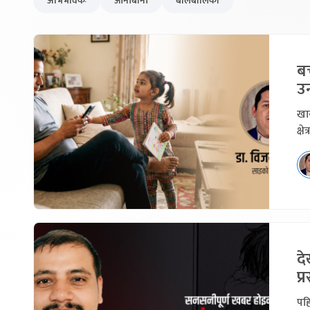
अभिभावकः
आनीबानी
बालबालिका
बच
उ
खान
क्षे
द
प्र
पहि