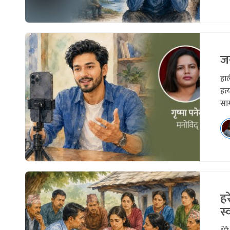
ज
हाल
हत्
साम
हर
स्