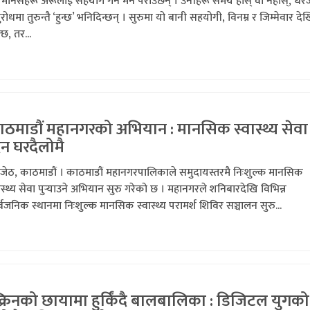
ै मनिसहरू अरूलाई सहयोग गर्न मन पराउँछन् । उनीहरू समय होस् वा नहोस्, धेर
रोधमा तुरुन्तै ‘हुन्छ’ भनिदिन्छन् । सुरुमा यो बानी सहयोगी, विनम्र र जिम्मेवार दे
छ, तर...
ठमाडौं महानगरको अभियान ‍: मानसिक स्वास्थ्य सेवा
न घरदैलोमै
 जेठ, काठमाडौं । काठमाडौं महानगरपालिकाले समुदायस्तरमै निःशुल्क मानसिक
ास्थ्य सेवा पुर्‍याउने अभियान सुरु गरेको छ । महानगरले शनिबारदेखि विभिन्न
्वजनिक स्थानमा निःशुल्क मानसिक स्वास्थ्य परामर्श शिविर सञ्चालन सुरु...
क्रिनको छायामा हुर्किंदै बालबालिका : डिजिटल युगको