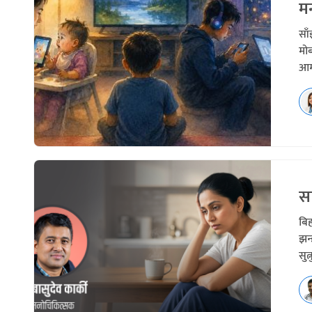
मन
सा
मोब
आमा
सा
बिह
झन्
सुत