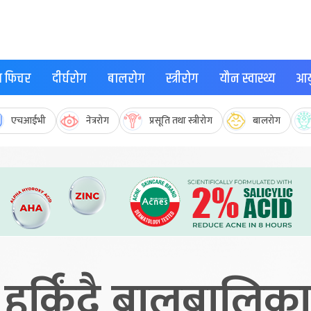
्थ फिचर
दीर्घरोग
बालरोग
स्त्रीरोग
यौन स्वास्थ्य
आयु
एचआईभी
नेत्ररोग
प्रसूति तथा स्त्रीरोग
बालरोग
 हुर्किंदै बालबालि