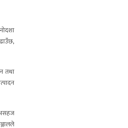
मनोदशा
बढाउँछ,
ान तथा
उत्पादन
ा, असहज
ञ्जालले