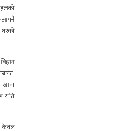
बाइलको
आ-आफ्नै
ी घरको
बिहान
याबलेट,
ा खाना
ू राति
, केवल