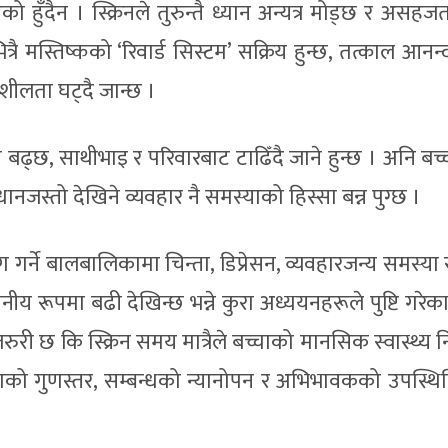
 हुँदैन । स्क्रिनले तुरुन्तै ध्यान अन्यत्र मोड्छ र असहज
्रै मस्तिष्कको ‘रिवार्ड सिस्टम’ सक्रिय हुन्छ, तत्काल आनन्द
नशीलता घट्दै जान्छ ।
ापन बढ्छ, साथीभाइ र परिवारबाट टाढिँदै जाने हुन्छ । अनि बच्
धानजस्तो देखिने व्यवहार नै समस्याको हिस्सा बन्न पुग्छ ।
ग गर्ने बालबालिकामा चिन्ता, डिप्रेसन, व्यवहारजन्य समस्या 
ेखनीय रूपमा बढी देखिन्छ भन्ने कुरा अध्ययनहरूले पुष्टि गरेक
रुरी छ कि स्क्रिन समय मात्रैले बच्चाको मानसिक स्वास्थ्य न
द्राको गुणस्तर, सम्बन्धको न्यानोपन र अभिभावकको उपस्थ