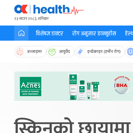
२३ साउन २०८३, शनिबार
विशेषज्ञ डाक्टर
रोग अनुसार छान्नुहोस
हेल
अल्जाइमर
आयुर्वेद
इन्डोक्राइन (हर्मोन रोग)
स्क्रिनको छायामा