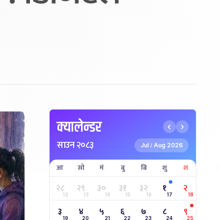
क्यालेन्डर
साउन २०८३
Jul
Aug 2026
/
आ
सो
मं
बु
बि
शु
श
२८
२९
३०
३१
३२
१
२
12
13
14
15
16
17
18
३
४
५
६
७
८
९
19
20
21
22
23
24
25