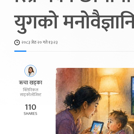
युगको मनोवैज्ञान
२०८३ जेठ २० गते १३:२३
ऋचा खड्का
क्लिनिकल
साइकोलोजिस्ट
110
SHARES