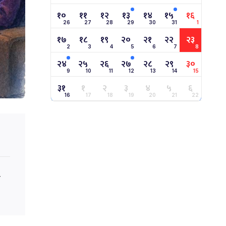
१०
११
१२
१३
१४
१५
१६
26
27
28
29
30
31
1
१७
१८
१९
२०
२१
२२
२३
2
3
4
5
6
7
8
२४
२५
२६
२७
२८
२९
३०
9
10
11
12
13
14
15
३१
१
२
३
४
५
६
16
17
18
19
20
21
22
क