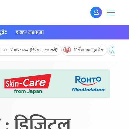
र्वेद
डाक्टर नभएमा
मानसिक स्वास्थ्य (डिप्रेसन, एन्जाइटी)
मिर्गौला तथा मुत्र रोग
मुख तथ
का : डिजिटल