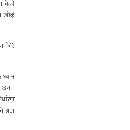
ता केही
 खोज्ने
चा फेरि
र ध्यान
ा छन् ।
िर्धारण
िति अझ