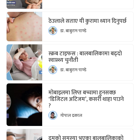
ठेउलाले सताए यी कुरामा ध्यान दिनुपर्छ
डा. बाबुराम पाण्डे
स्क्रब टाइफस : बालबालिकामा बढ्दो
स्वास्थ्य चुनौती
डा. बाबुराम पाण्डे
मोबाइलमा लिप्त बच्चामा हुनसक्छ
‘डिजिटल अटिजम’, कसरी थाहा पाउने
?
गोपाल ढकाल
दमको समस्या भएका बालबालिकाको