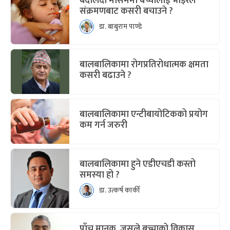
बदलिंदो मौसममा बच्चालाई भाइरल
संक्रमणबाट कसरी बचाउने ?
डा. बाबुराम पाण्डे
बालबालिकामा रोगप्रतिरोधात्मक क्षमता
कसरी बढाउने ?
बालबालिकामा एन्टीबायोटिकको प्रयोग
कम गर्न जरुरी
बालबालिकामा हुने एडीएचडी कस्तो
समस्या हो ?
डा. उत्कर्ष कार्की
पाँच मानक, जसले बच्चाको विकास