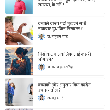
बच्चामा मोटोपना हुँदा देखिन्छन् यी ६
समस्या, के गर्ने ?
बच्चाले बान्ता गर्दा मुखको साथै
नाकबाट दूध किन निस्कन्छ ?
डा. बाबुराम पाण्डे
चिसोबाट बालबालिकालाई कसरी
जोगाउने?
डा. अरुण कुमार सिंह
बच्चाको उमेर अनुसार किन बढ्दैन
उचाइ र तौल ?
डा. अनु दनाई