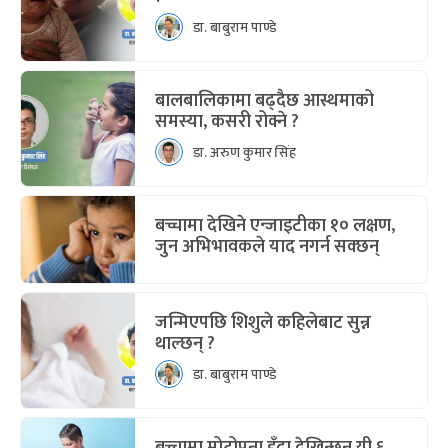
डा. बाबुराम पाण्डे
बालबालिकामा बढ्दैछ आस्थमाको
समस्या, कसरी रोक्ने ?
डा. अरुण कुमार सिंह
बच्चामा देखिने एन्जाइटीका १० लक्षण,
जुन अभिभावकले याद नगर्न सक्छन्
जन्मिएपछि शिशुले कहिलेबाट सुन्न
थाल्छन् ?
डा. बाबुराम पाण्डे