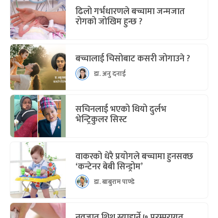
ढिलो गर्भधारणले बच्चामा जन्मजात
रोगको जोखिम हुन्छ ?
बच्चालाई चिसोबाट कसरी जोगाउने ?
डा. अनु दनाई
सचिनलाई भएको थियो दुर्लभ
भेन्ट्रिकुलर सिस्ट
वाकरको धेरै प्रयोगले बच्चामा हुनसक्छ
‘कन्टेनर बेबी सिन्ड्रोम’
डा. बाबुराम पाण्डे
नवजात शिशु स्याहार्ने ७ परम्परागत