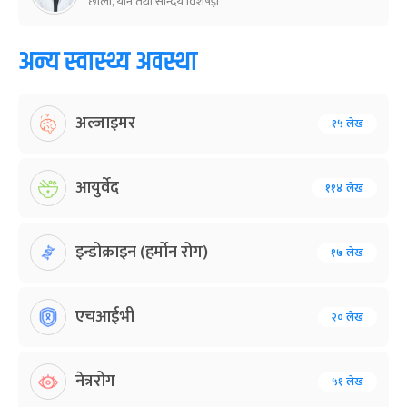
छाला, यौन तथा सौन्दर्य विशेषज्ञ
अन्य स्वास्थ्य अवस्था
अल्जाइमर
१५ लेख
आयुर्वेद
११४ लेख
इन्डोक्राइन (हर्मोन रोग)
१७ लेख
एचआईभी
२० लेख
नेत्ररोग
५१ लेख