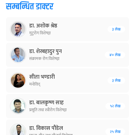
सम्बन्धित डाक्टर
डा. अशोक श्रेष्ठ
३ लेख
मुटुरोग विशेषज्ञ
डा. शेरबहादुर पुन
४० लेख
संक्रामक रोग विशेषज्ञ
सीता भण्डारी
३ लेख
मनोविद्
डा. बालकृष्ण साह
५२ लेख
प्रसूति तथा स्त्रीरोग विशेषज्ञ
डा. विकास पौडेल
२५ लेख