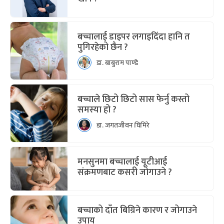
बच्चालाई डाइपर लगाइदिंदा हानि त
पुगिरहेको छैन ?
डा. बाबुराम पाण्डे
बच्चाले छिटो छिटो सास फेर्नु कस्तो
समस्या हो ?
डा. जगतजीवन घिमिरे
मनसुनमा बच्चालाई यूटीआई
संक्रमणबाट कसरी जोगाउने ?
बच्चाको दाँत बिग्रिने कारण र जोगाउने
उपाय