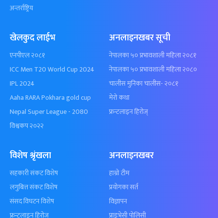
अन्तर्राष्ट्रिय
खेलकुद लाईभ
अनलाइनखबर सूची
एनपीएल २०८१
नेपालका ५० प्रभावशाली महिला २०८१
ICC Men T20 World Cup 2024
नेपालका ५० प्रभावशाली महिला २०८०
IPL 2024
चालीस मुनिका चालीस- २०८१
Aaha RARA Pokhara gold cup
मेरो कथा
Nepal Super League - 2080
फ्रन्टलाइन हिरोज्
विश्वकप २०२२
विशेष श्रृंखला
अनलाइनखबर
सहकारी संकट विशेष
हाम्रो टीम
लगुबित्त संकट विशेष
प्रयोगका सर्त
संसद विघटन विशेष
विज्ञापन
फ्रन्टलाइन हिरोज्
प्राइभेसी पोलिसी