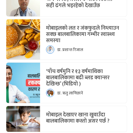
सही ढंगले भइरहेको देखाउँछ
मोबाइलको लत र जंकफुडले निम्त्याउन
सक्छ बालबालिकामा गम्भीर स्वास्थ्य
समस्या
डा. प्रशान्त रिजाल
‘पाँच वर्षमुनि र १३ वर्षमाथिका
बालबालिकामा बढी ब्लड क्यान्सर
देखिन्छ’ (भिडियो )
डा. ऋतु लामिछाने
मोबाइल देखाएर खाना खुवाउँदा
बालबालिकामा कस्तो असर पर्छ ?