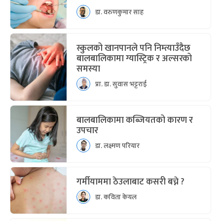
डा. वरुणकुमार साह
स्कुलको खानपानले पनि निम्त्याउँदैछ
बालबालिकामा ग्यास्ट्रिक र अल्सरको
समस्या
प्रा. डा. सुवास भट्टराई
बालबालिकामा कब्जियतको कारण र
उपचार
डा. लक्ष्मण परियार
गर्मीयाममा ठेउलाबाट कसरी बच्ने ?
डा. कविता केयल