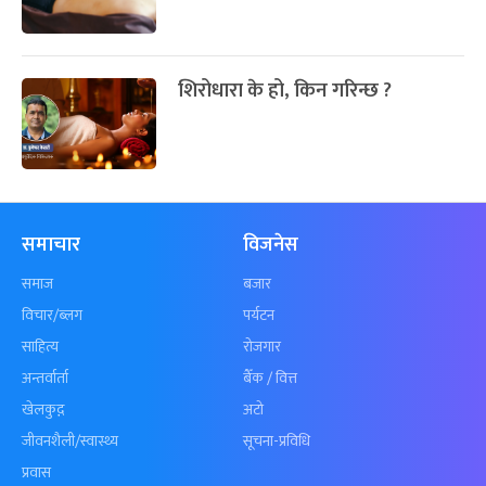
शिरोधारा के हो, किन गरिन्छ ?
समाचार
विजनेस
समाज
बजार
विचार/ब्लग
पर्यटन
साहित्य
रोजगार
अन्तर्वार्ता
बैँक / वित्त
खेलकुद़़
अटो
जीवनशैली/स्वास्थ्य
सूचना-प्रविधि
प्रवास