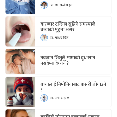
प्रा. डा. राजीव झा
बारम्बार टन्सिल सुन्निने समस्याले
बच्चाको मुटुमा असर
डा. माधव विष्ट
नवजात शिशुले आमाको दूध खान
नसकेमा के गर्ने ?
बच्चालाई निमोनियाबाट कसरी जोगाउने
?
डा. उषा दाहाल