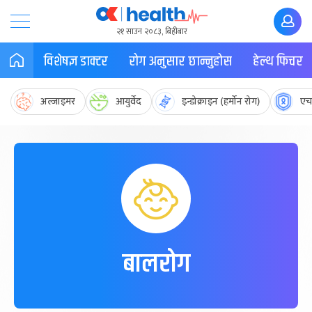
२१ साउन २०८३, बिहीबार
विशेषज्ञ डाक्टर
रोग अनुसार छान्नुहोस
हेल्थ फिचर
अल्जाइमर
आयुर्वेद
इन्डोक्राइन (हर्मोन रोग)
एच
बालरोग