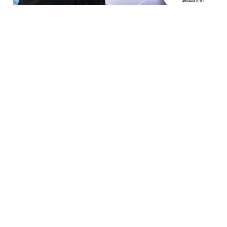
क्यालेन्डर
साउन २०८३
Jul
Aug 2026
/
आ
सो
मं
बु
बि
शु
श
२८
२९
३०
३१
३२
१
२
12
13
14
15
16
17
18
३
४
५
६
७
८
९
19
20
21
22
23
24
25
१०
११
१२
१३
१४
१५
१६
26
27
28
29
30
31
1
१७
१८
१९
२०
२१
२२
२३
2
3
4
5
6
7
8
२४
२५
२६
२७
२८
२९
३०
9
10
11
12
13
14
15