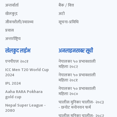
अन्तर्वार्ता
बैंक / वित्त
खेलकुद़़
अटो
जीवनशैली/स्वास्थ्य
सूचना-प्रविधि
प्रवास
अन्तर्राष्ट्रिय
खेलकुद लाईभ
अनलाइनखबर सूची
एनपीएल २०८१
नेपालका ५० प्रभावशाली
महिला २०८२
ICC Men T20 World Cup
2024
नेपालका ५० प्रभावशाली
महिला २०८१
IPL 2024
नेपालका ५० प्रभावशाली
Aaha RARA Pokhara
महिला २०८०
gold cup
चालीस मुनिका चालीस- २०८३
Nepal Super League -
- छनोट मनोनयन फर्म
2080
चालीस मुनिका चालीस- २०८२