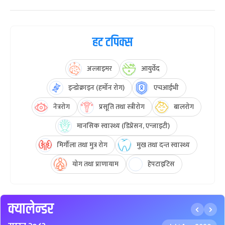
हट टपिक्स
अल्जाइमर
आयुर्वेद
इन्डोक्राइन (हर्मोन रोग)
एचआईभी
नेत्ररोग
प्रसूति तथा स्त्रीरोग
बालरोग
मानसिक स्वास्थ्य (डिप्रेसन, एन्जाइटी)
मिर्गौला तथा मुत्र रोग
मुख तथा दन्त स्वास्थ्य
योग तथा प्राणायाम
हेपटाइटिस
क्यालेन्डर