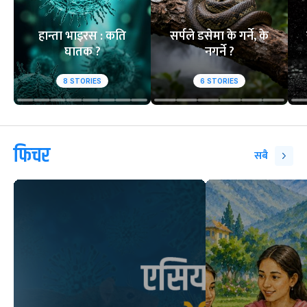
हान्ता भाइरस : कति
सर्पले डसेमा के गर्ने, के
घातक ?
नगर्ने ?
8
STORIES
6
STORIES
फिचर
सबै