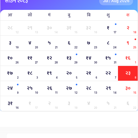
साउन २०८३
Jul
Aug 2026
/
आ
सो
मं
बु
बि
शु
श
२८
२९
३०
३१
३२
१
२
12
13
14
15
16
17
18
३
४
५
६
७
८
९
19
20
21
22
23
24
25
१०
११
१२
१३
१४
१५
१६
26
27
28
29
30
31
1
१७
१८
१९
२०
२१
२२
२३
2
3
4
5
6
7
8
२४
२५
२६
२७
२८
२९
३०
9
10
11
12
13
14
15
३१
१
२
३
४
५
६
16
17
18
19
20
21
22