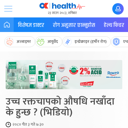
२३ साउन २०८३, शनिबार
विशेषज्ञ डाक्टर
रोग अनुसार छान्नुहोस
हेल्थ फिचर
अल्जाइमर
आयुर्वेद
इन्डोक्राइन (हर्मोन रोग)
एच
उच्च रक्तचापको औषधि नखाँदा
के हुन्छ ? (भिडियो)
२०८० चैत ३ गते ७:३०