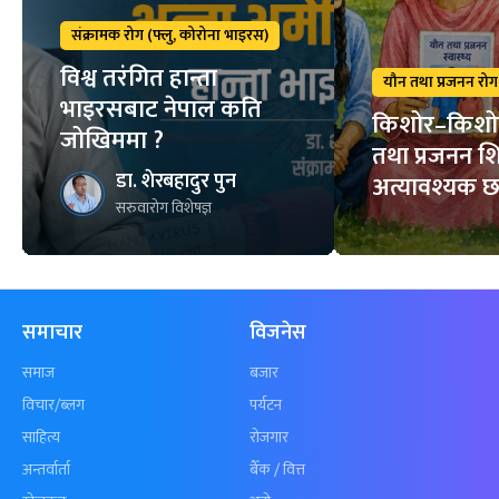
संक्रामक रोग (फ्लु, कोरोना भाइरस)
विश्व तरंगित हान्ता
यौन तथा प्रजनन रोग
भाइरसबाट नेपाल कति
किशोर–किशो
जोखिममा ?
तथा प्रजनन शि
डा. शेरबहादुर पुन
अत्यावश्यक छ
सरुवारोग विशेषज्ञ
समाचार
विजनेस
समाज
बजार
विचार/ब्लग
पर्यटन
साहित्य
रोजगार
अन्तर्वार्ता
बैँक / वित्त