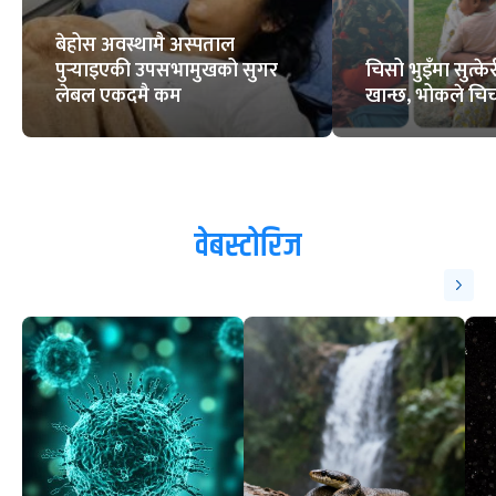
बेहोस अवस्थामै अस्पताल
पुर्‍याइएकी उपसभामुखको सुगर
चिसो भुइँमा सुत्
लेबल एकदमै कम
खान्छ, भोकले चिच्
वेबस्टोरिज