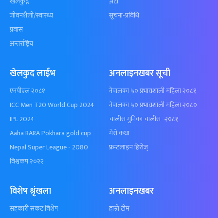
खेलकुद़़
अटो
जीवनशैली/स्वास्थ्य
सूचना-प्रविधि
प्रवास
अन्तर्राष्ट्रिय
खेलकुद लाईभ
अनलाइनखबर सूची
एनपीएल २०८१
नेपालका ५० प्रभावशाली महिला २०८१
ICC Men T20 World Cup 2024
नेपालका ५० प्रभावशाली महिला २०८०
IPL 2024
चालीस मुनिका चालीस- २०८१
Aaha RARA Pokhara gold cup
मेरो कथा
Nepal Super League - 2080
फ्रन्टलाइन हिरोज्
विश्वकप २०२२
विशेष श्रृंखला
अनलाइनखबर
सहकारी संकट विशेष
हाम्रो टीम