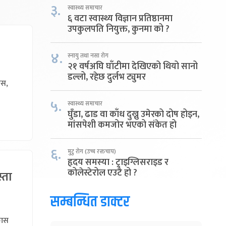
३.
स्वास्थ्य समाचार
६ वटा स्वास्थ्य विज्ञान प्रतिष्ठानमा
उपकुलपति नियुक्त, कुनमा को ?
४.
स्नायु तथा नसा रोग
२१ वर्षअघि घाँटीमा देखिएको थियो सानो
डल्लो, रहेछ दुर्लभ ट्युमर
ास,
५.
स्वास्थ्य समाचार
घुँडा, ढाड वा काँध दुख्नु उमेरको दोष होइन,
मांसपेशी कमजोर भएको संकेत हो
६.
मुटु रोग (उच्च रक्तचाप)
हृदय समस्या : ट्राइग्लिसराइड र
कोलेस्टेरोल एउटै हो ?
्ता
सम्बन्धित डाक्टर
कास