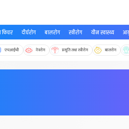
्थ फिचर
दीर्घरोग
बालरोग
स्त्रीरोग
यौन स्वास्थ्य
आयु
एचआईभी
नेत्ररोग
प्रसूति तथा स्त्रीरोग
बालरोग