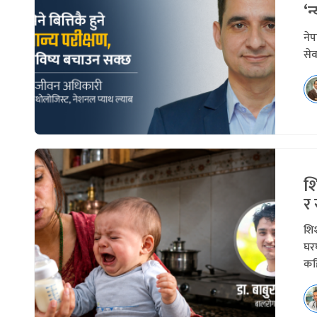
‘न
नेप
सेव
श
र
शिश
घरघ
कहि