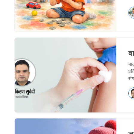
ब
बा
प्र
संग