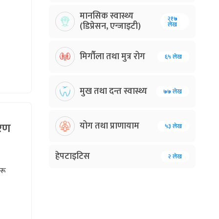
मानसिक स्वास्थ्य
२१७
(डिप्रेसन, एन्जाइटी)
लेख
मिर्गौला तथा मुत्र रोग
६५ लेख
मुख तथा दन्त स्वास्थ्य
७७ लेख
योग तथा प्राणायाम
ारण
५३ लेख
हेपटाइटिस
२ लेख
रू