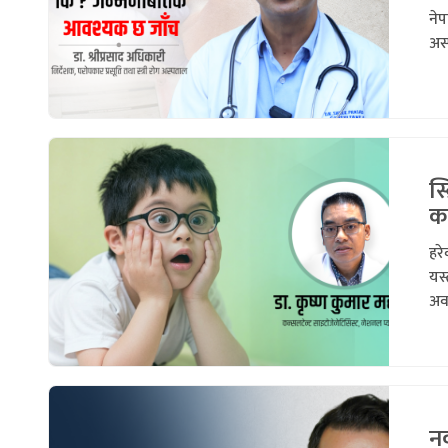
ने
अस्
स्
कस
हरे
यस्
अवस
न