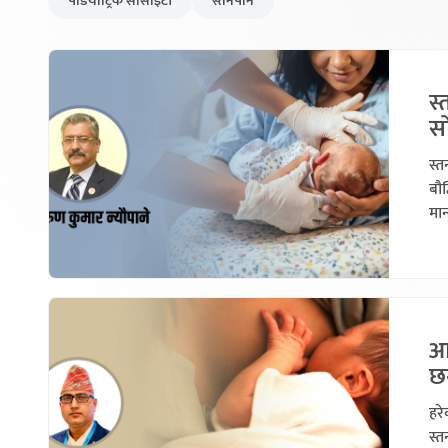
पेडियाट्रिक सोसाइटी
स्तनपान
स्
स
स्
बौद
मान
आ
छ
हरे
स्त