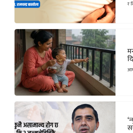
र द
म
दि
आमा
‘न
स