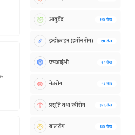
आयुर्वेद
११४ लेख
इन्डोक्राइन (हर्मोन रोग)
१७ लेख
एचआईभी
२० लेख
रू
नेत्ररोग
५१ लेख
प्रसूति तथा स्त्रीरोग
३४६ लेख
बालरोग
१३४ लेख