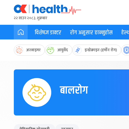
२२ साउन २०८३, शुक्रबार
विशेषज्ञ डाक्टर
रोग अनुसार छान्नुहोस
हेल
अल्जाइमर
आयुर्वेद
इन्डोक्राइन (हर्मोन रोग)
बालरोग