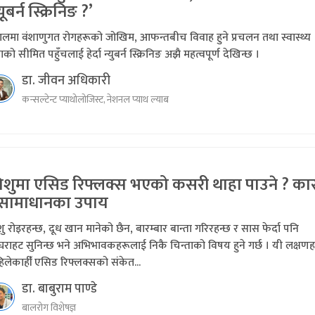
्यूबर्न स्क्रिनिङ ?’
ालमा वंशाणुगत रोगहरूको जोखिम, आफन्तबीच विवाह हुने प्रचलन तथा स्वास्थ्य
ाको सीमित पहुँचलाई हेर्दा न्युबर्न स्क्रिनिङ अझै महत्वपूर्ण देखिन्छ ।
डा. जीवन अधिकारी
कन्सल्टेन्ट प्याथोलोजिस्ट, नेशनल प्याथ ल्याब
िशुमा एसिड रिफ्लक्स भएको कसरी थाहा पाउने ? क
 सामाधानका उपाय
ु रोइरहन्छ, दूध खान मानेको छैन, बारम्बार बान्ता गरिरहन्छ र सास फेर्दा पनि
राहट सुनिन्छ भने अभिभावकहरूलाई निकै चिन्ताको विषय हुने गर्छ । यी लक्षणह
लेकाहीँ एसिड रिफ्लक्सको संकेत...
डा. बाबुराम पाण्डे
बालरोग विशेषज्ञ