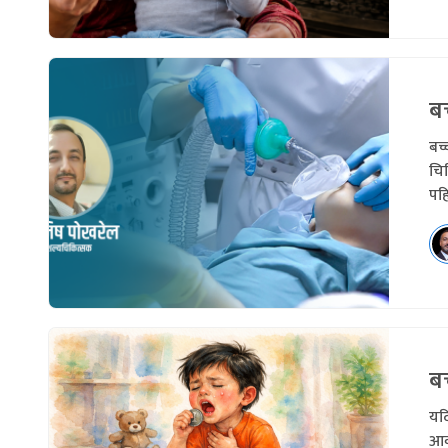
बच
बच्
चिक
पहि
बच
यदि
आव