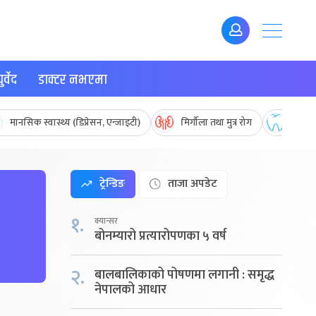
र्वेद
डाक्टर नभएमा
मानसिक स्वास्थ्य (डिप्रेसन, एन्जाइटी)
मिर्गौला तथा मुत्र रोग
मुख तथ
ट्रेन्डिङ
ताजा अपडेट
१.
क्यान्सर
बोनम्यारो प्रत्यारोपणका ५ वर्ष
२.
बालबालिकाको पोषणमा लगानी : समृद्ध
नेपालको आधार