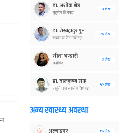
डा. अशोक श्रेष्ठ
३ लेख
मुटुरोग विशेषज्ञ
डा. शेरबहादुर पुन
४० लेख
संक्रामक रोग विशेषज्ञ
सीता भण्डारी
३ लेख
मनोविद्
डा. बालकृष्ण साह
५२ लेख
प्रसूति तथा स्त्रीरोग विशेषज्ञ
अन्य स्वास्थ्य अवस्था
उन
अल्जाइमर
१५ लेख