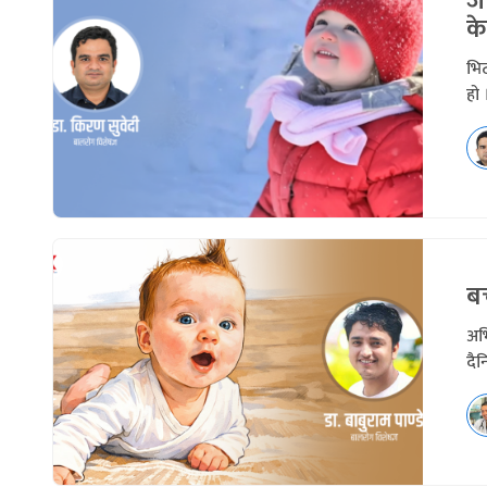
ज
के
भिट
हो 
बच
अभि
दैन