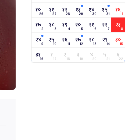
१०
११
१२
१३
१४
१५
१६
26
27
28
29
30
31
1
१७
१८
१९
२०
२१
२२
२३
2
3
4
5
6
7
8
२४
२५
२६
२७
२८
२९
३०
9
10
11
12
13
14
15
३१
१
२
३
४
५
६
16
17
18
19
20
21
22