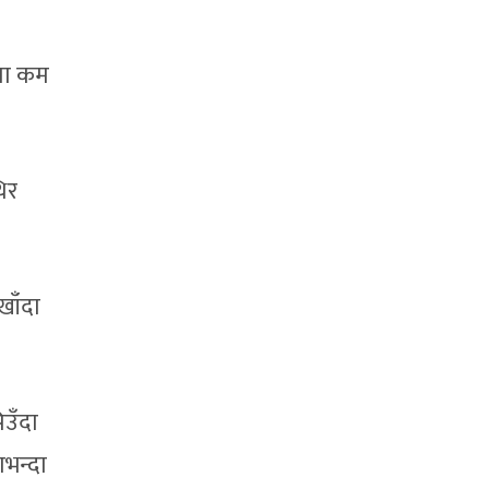
तमा कम
िर
खाँदा
िउँदा
ाभन्दा