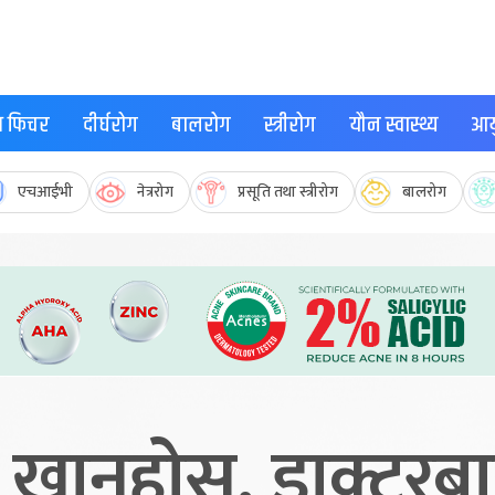
्थ फिचर
दीर्घरोग
बालरोग
स्त्रीरोग
यौन स्वास्थ्य
आयु
एचआईभी
नेत्ररोग
प्रसूति तथा स्त्रीरोग
बालरोग
खानुहोस्, डाक्टरबा