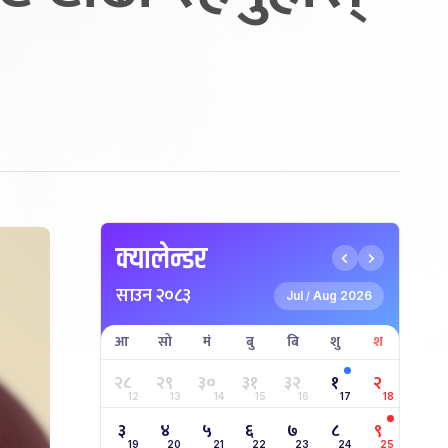
क्यालेन्डर
साउन २०८३
Jul
Aug 2026
/
आ
सो
मं
बु
बि
शु
श
२८
२९
३०
३१
३२
१
२
12
13
14
15
16
17
18
३
४
५
६
७
८
९
19
20
21
22
23
24
25