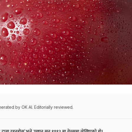
erated by OK AI. Editorially reviewed.
 टाढा रहनुहोस्’ भन्ने उखान सन् १९१३ मा वेल्समा लेखिएको हो।