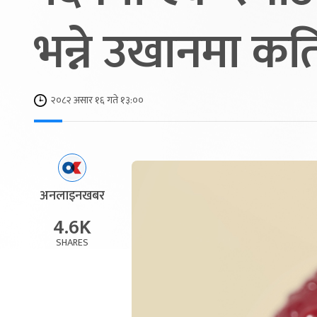
भन्ने उखानमा कत
२०८२ असार १६ गते १३:००
अनलाइनखबर
4.6K
SHARES