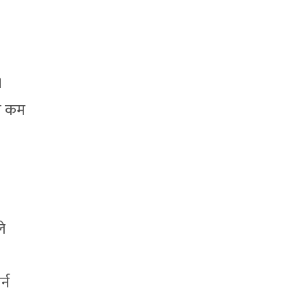
।
िम कम
े
्न