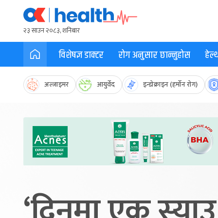
२३ साउन २०८३, शनिबार
विशेषज्ञ डाक्टर
रोग अनुसार छान्नुहोस
हेल
अल्जाइमर
आयुर्वेद
इन्डोक्राइन (हर्मोन रोग)
‘दिनमा एक स्याउ 