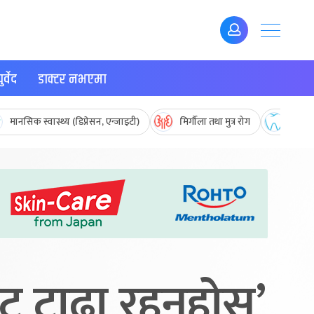
र्वेद
डाक्टर नभएमा
मानसिक स्वास्थ्य (डिप्रेसन, एन्जाइटी)
मिर्गौला तथा मुत्र रोग
मुख तथ
ट टाढा रहनुहोस्’