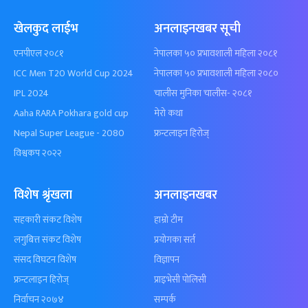
खेलकुद लाईभ
अनलाइनखबर सूची
एनपीएल २०८१
नेपालका ५० प्रभावशाली महिला २०८१
ICC Men T20 World Cup 2024
नेपालका ५० प्रभावशाली महिला २०८०
IPL 2024
चालीस मुनिका चालीस- २०८१
Aaha RARA Pokhara gold cup
मेरो कथा
Nepal Super League - 2080
फ्रन्टलाइन हिरोज्
विश्वकप २०२२
विशेष श्रृंखला
अनलाइनखबर
सहकारी संकट विशेष
हाम्रो टीम
लगुबित्त संकट विशेष
प्रयोगका सर्त
संसद विघटन विशेष
विज्ञापन
फ्रन्टलाइन हिरोज्
प्राइभेसी पोलिसी
निर्वाचन २०७४
सम्पर्क