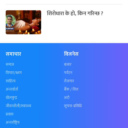
शिरोधारा के हो, किन गरिन्छ ?
समाचार
विजनेस
समाज
बजार
विचार/ब्लग
पर्यटन
साहित्य
रोजगार
अन्तर्वार्ता
बैँक / वित्त
खेलकुद़़
अटो
जीवनशैली/स्वास्थ्य
सूचना-प्रविधि
प्रवास
अन्तर्राष्ट्रिय