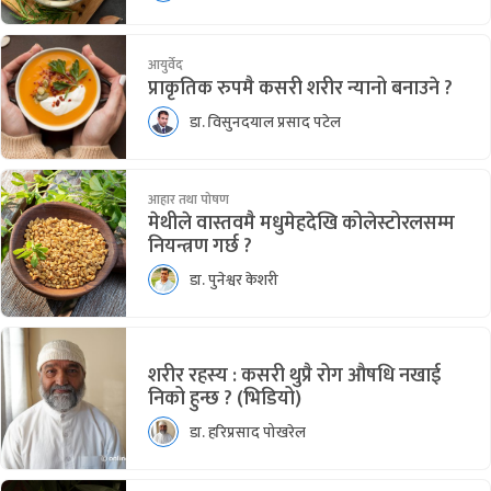
आयुर्वेद
प्राकृतिक रुपमै कसरी शरीर न्यानो बनाउने ?
डा. विसुनदयाल प्रसाद पटेल
आहार तथा पोषण
मेथीले वास्तवमै मधुमेहदेखि कोलेस्टोरलसम्म
नियन्त्रण गर्छ ?
डा. पुनेश्वर केशरी
शरीर रहस्य : कसरी थुप्रै रोग औषधि नखाई
निको हुन्छ ? (भिडियो)
डा. हरिप्रसाद पोखरेल