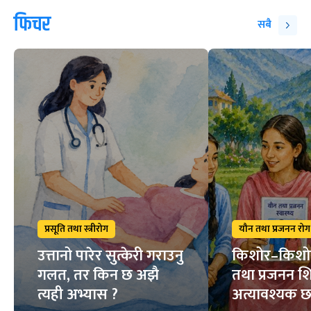
फिचर
सबै
प्रसूति तथा स्त्रीरोग
यौन तथा प्रजनन रोग
उत्तानो पारेर सुत्केरी गराउनु
किशोर–किशो
गलत, तर किन छ अझै
तथा प्रजनन शि
त्यही अभ्यास ?
अत्यावश्यक 