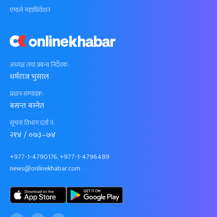
एमाले महाधिवेशन
अध्यक्ष तथा प्रबन्ध निर्देशक:
धर्मराज भुसाल
प्रधान सम्पादक:
बसन्त बस्नेत
सूचना विभाग दर्ता नं.
२१४ / ०७३–७४
+977-1-4790176, +977-1-4796489
news@onlinekhabar.com