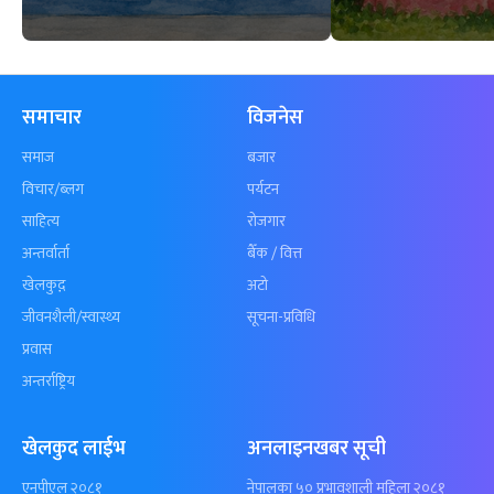
समाचार
विजनेस
समाज
बजार
विचार/ब्लग
पर्यटन
साहित्य
रोजगार
अन्तर्वार्ता
बैँक / वित्त
खेलकुद़़
अटो
जीवनशैली/स्वास्थ्य
सूचना-प्रविधि
प्रवास
अन्तर्राष्ट्रिय
खेलकुद लाईभ
अनलाइनखबर सूची
एनपीएल २०८१
नेपालका ५० प्रभावशाली महिला २०८१