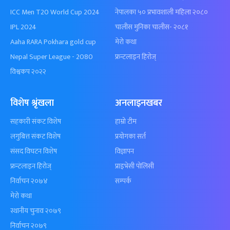
ICC Men T20 World Cup 2024
नेपालका ५० प्रभावशाली महिला २०८०
IPL 2024
चालीस मुनिका चालीस- २०८१
Aaha RARA Pokhara gold cup
मेरो कथा
Nepal Super League - 2080
फ्रन्टलाइन हिरोज्
विश्वकप २०२२
विशेष श्रृंखला
अनलाइनखबर
सहकारी संकट विशेष
हाम्रो टीम
लगुबित्त संकट विशेष
प्रयोगका सर्त
संसद विघटन विशेष
विज्ञापन
फ्रन्टलाइन हिरोज्
प्राइभेसी पोलिसी
निर्वाचन २०७४
सम्पर्क
मेरो कथा
स्थानीय चुनाव २०७९
निर्वाचन २०७९