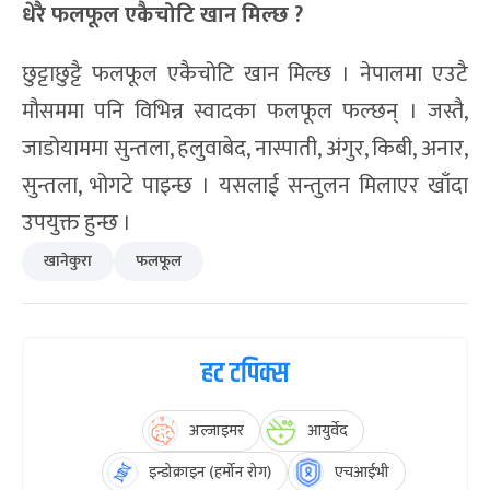
धेरै
फल
फूल
एकैचोट
खान मिल्छ ?
छुट्टाछुट्टै फलफूल एकैचोटि खान मिल्छ । नेपालमा एउटै
मौसममा पनि विभिन्न स्वादका फलफूल फल्छन् । जस्तै,
जाडोयाममा सुन्तला, हलुवाबेद, नास्पाती, अंगुर, किबी, अनार,
सुन्तला, भोगटे पाइन्छ । यसलाई सन्तुलन मिलाएर खाँदा
उपयुक्त हुन्छ ।
खानेकुरा
फलफूल
हट टपिक्स
अल्जाइमर
आयुर्वेद
इन्डोक्राइन (हर्मोन रोग)
एचआईभी