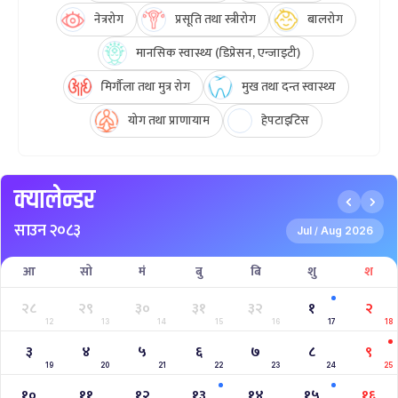
नेत्ररोग
प्रसूति तथा स्त्रीरोग
बालरोग
मानसिक स्वास्थ्य (डिप्रेसन, एन्जाइटी)
मिर्गौला तथा मुत्र रोग
मुख तथा दन्त स्वास्थ्य
योग तथा प्राणायाम
हेपटाइटिस
क्यालेन्डर
साउन २०८३
Jul
Aug 2026
/
आ
सो
मं
बु
बि
शु
श
२८
२९
३०
३१
३२
१
२
12
13
14
15
16
17
18
३
४
५
६
७
८
९
19
20
21
22
23
24
25
१०
११
१२
१३
१४
१५
१६