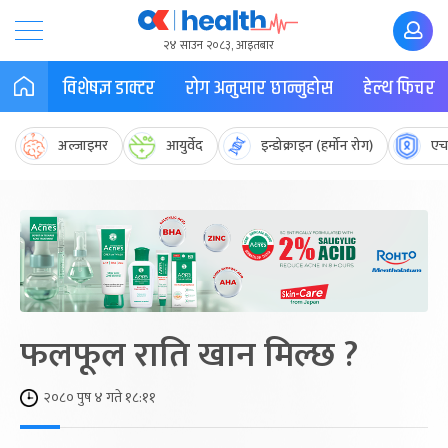
२४ साउन २०८३, आइतबार
विशेषज्ञ डाक्टर
रोग अनुसार छान्नुहोस
हेल्थ फिचर
अल्जाइमर
आयुर्वेद
इन्डोक्राइन (हर्मोन रोग)
एच
फलफूल राति खान मिल्छ ?
२०८० पुष ४ गते १८:११