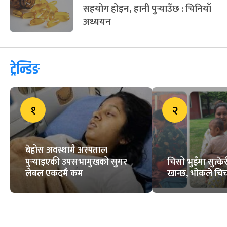
सहयोग होइन, हानी पुर्‍याउँछ : चिनियाँ
अध्ययन
ट्रेन्डिङ
१
२
बेहोस अवस्थामै अस्पताल
पुर्‍याइएकी उपसभामुखको सुगर
चिसो भुइँमा सुत्
लेबल एकदमै कम
खान्छ, भोकले चिच्