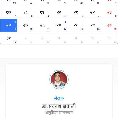
26
27
28
29
30
31
1
१७
१८
१९
२०
२१
२२
२३
2
3
4
5
6
7
8
२४
२५
२६
२७
२८
२९
३०
9
10
11
12
13
14
15
३१
१
२
३
४
५
६
16
17
18
19
20
21
22
लेखक
डा. प्रकाश ज्ञवाली
आयुर्वेदिक चिकित्सक