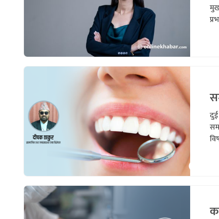
मु
प्र
सम
दुई
समा
विष
कस