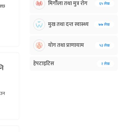
मिर्गौला तथा मुत्र रोग
६५ लेख
क्छ
मुख तथा दन्त स्वास्थ्य
७७ लेख
योग तथा प्राणायाम
५३ लेख
हेपटाइटिस
२ लेख
नि
ाउन