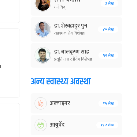
सीता भण्डारी
३ लेख
मनोविद्
डा. शेरबहादुर पुन
४० लेख
संक्रामक रोग विशेषज्ञ
डा. बालकृष्ण साह
५२ लेख
प्रसूति तथा स्त्रीरोग विशेषज्ञ
।
अन्य स्वास्थ्य अवस्था
अल्जाइमर
१५ लेख
आयुर्वेद
११४ लेख