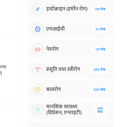
इन्डोक्राइन (हर्मोन रोग)
१७ लेख
एचआईभी
२० लेख
नेत्ररोग
५१ लेख
स्या
प्रसूति तथा स्त्रीरोग
३४६ लेख
को
बालरोग
१३४ लेख
मानसिक स्वास्थ्य
२१७
(डिप्रेसन, एन्जाइटी)
लेख