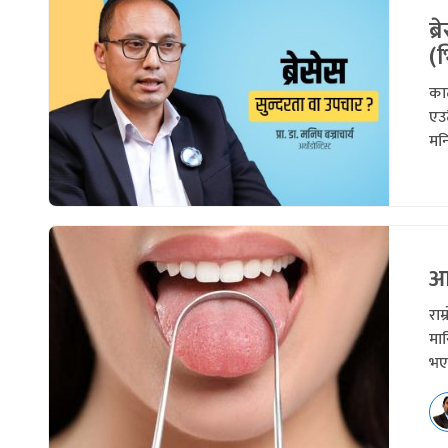
ब्
(
काठ
एउट
मनि
आय
राम
मान
भए