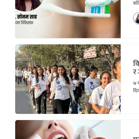
बलि
वि
र 
७ च
दिव