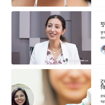
मु
कुर
मान
टु
क
हाम
महत