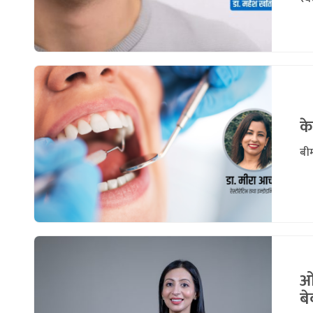
के
बीम
ओइ
बे