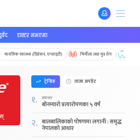
र्वेद
डाक्टर नभएमा
मानसिक स्वास्थ्य (डिप्रेसन, एन्जाइटी)
मिर्गौला तथा मुत्र रोग
मुख तथ
ट्रेन्डिङ
ताजा अपडेट
१.
क्यान्सर
बोनम्यारो प्रत्यारोपणका ५ वर्ष
२.
बालबालिकाको पोषणमा लगानी : समृद्ध
नेपालको आधार