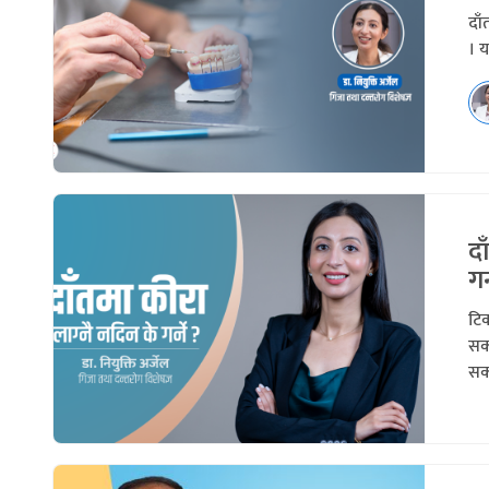
दाँ
। य
दा
गर
टिक
सक्
सक