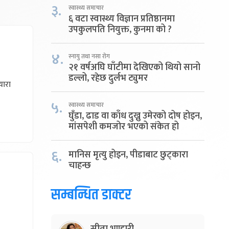
३.
स्वास्थ्य समाचार
६ वटा स्वास्थ्य विज्ञान प्रतिष्ठानमा
उपकुलपति नियुक्त, कुनमा को ?
४.
स्नायु तथा नसा रोग
२१ वर्षअघि घाँटीमा देखिएको थियो सानो
डल्लो, रहेछ दुर्लभ ट्युमर
यारा
५.
स्वास्थ्य समाचार
घुँडा, ढाड वा काँध दुख्नु उमेरको दोष होइन,
मांसपेशी कमजोर भएको संकेत हो
६.
मानिस मृत्यु होइन, पीडाबाट छुट्कारा
चाहन्छ
सम्बन्धित डाक्टर