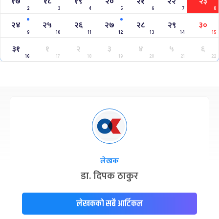
१७
१८
१९
२०
२१
२२
२३
2
3
4
5
6
7
8
२४
२५
२६
२७
२८
२९
३०
9
10
11
12
13
14
15
३१
१
२
३
४
५
६
16
17
18
19
20
21
22
लेखक
डा. दिपक ठाकुर
लेखकको सबै आर्टिकल