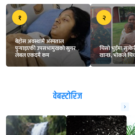
१
२
बेहोस अवस्थामै अस्पताल
पुर्‍याइएकी उपसभामुखको सुगर
चिसो भुइँमा सुत्
लेबल एकदमै कम
खान्छ, भोकले चिच्
वेबस्टोरिज