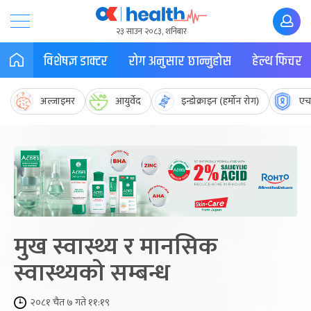
२३ साउन २०८३, शनिबार
विशेषज्ञ डाक्टर
रोग अनुसार छान्नुहोस
हेल्थ फिचर
अल्जाइमर
आयुर्वेद
इन्डोक्राइन (हर्मोन रोग)
एच
मुख स्वास्थ्य र मानसिक
स्वास्थ्यको सम्बन्ध
२०८१ चैत ७ गते ११:१९