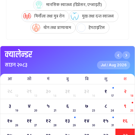
मानसिक स्वास्थ्य (डिप्रेसन, एन्जाइटी)
मिर्गौला तथा मुत्र रोग
मुख तथा दन्त स्वास्थ्य
योग तथा प्राणायाम
हेपटाइटिस
क्यालेन्डर
साउन २०८३
Jul
Aug 2026
/
आ
सो
मं
बु
बि
शु
श
२८
२९
३०
३१
३२
१
२
12
13
14
15
16
17
18
३
४
५
६
७
८
९
19
20
21
22
23
24
25
१०
११
१२
१३
१४
१५
१६
26
27
28
29
30
31
1