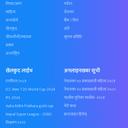
विचार/ब्लग
पर्यटन
साहित्य
रोजगार
अन्तर्वार्ता
बैँक / वित्त
खेलकुद़़
अटो
जीवनशैली/स्वास्थ्य
सूचना-प्रविधि
प्रवास
अन्तर्राष्ट्रिय
खेलकुद लाईभ
अनलाइनखबर सूची
एनपीएल २०८१
नेपालका ५० प्रभावशाली महिला २०८१
ICC Men T20 World Cup 2024
नेपालका ५० प्रभावशाली महिला २०८०
IPL 2024
चालीस मुनिका चालीस- २०८१
Aaha RARA Pokhara gold cup
मेरो कथा
Nepal Super League - 2080
फ्रन्टलाइन हिरोज्
विश्वकप २०२२