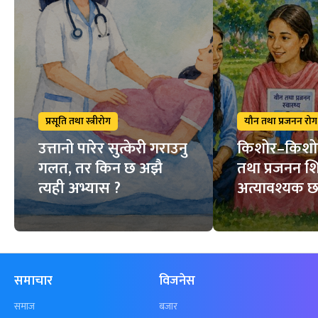
प्रसूति तथा स्त्रीरोग
यौन तथा प्रजनन रोग
उत्तानो पारेर सुत्केरी गराउनु
किशोर–किशो
गलत, तर किन छ अझै
तथा प्रजनन शि
त्यही अभ्यास ?
अत्यावश्यक छ
समाचार
विजनेस
समाज
बजार