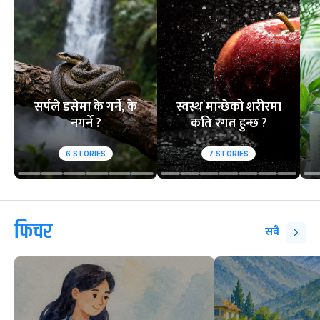
सर्पले डसेमा के गर्ने, के
स्वस्थ मान्छेको शरीरमा
नगर्ने ?
कति रगत हुन्छ ?
6
STORIES
7
STORIES
फिचर
सबै