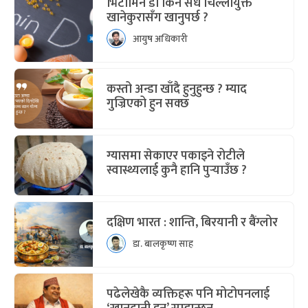
भिटामिन डी किन सधैं चिल्लोयुक्त
खानेकुरासँग खानुपर्छ ?
आयुष अधिकारी
कस्तो अन्डा खाँदै हुनुहुन्छ ? म्याद
गुज्रिएको हुन सक्छ
ग्यासमा सेकाएर पकाइने रोटीले
स्वास्थ्यलाई कुनै हानि पुर्‍याउँछ ?
दक्षिण भारत : शान्ति, बिरयानी र बैंग्लोर
डा. बालकृष्ण साह
पढेलेखेकै व्यक्तिहरू पनि मोटोपनलाई