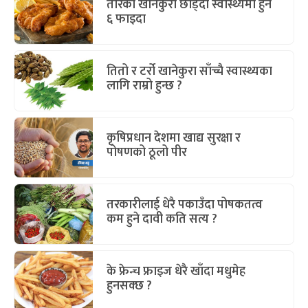
तारेको खानेकुरा छाड्दा स्वास्थ्यमा हुने
६ फाइदा
तितो र टर्रो खानेकुरा साँच्चै स्वास्थ्यका
लागि राम्रो हुन्छ ?
कृषिप्रधान देशमा खाद्य सुरक्षा र
पोषणको ठूलो पीर
तरकारीलाई धेरै पकाउँदा पोषकतत्व
कम हुने दावी कति सत्य ?
के फ्रेन्च फ्राइज धेरै खाँदा मधुमेह
हुनसक्छ ?