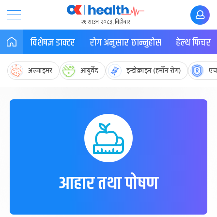
२१ साउन २०८३, बिहीबार
विशेषज्ञ डाक्टर
रोग अनुसार छान्नुहोस
हेल्थ फिचर
अल्जाइमर
आयुर्वेद
इन्डोक्राइन (हर्मोन रोग)
एच
आहार तथा पोषण