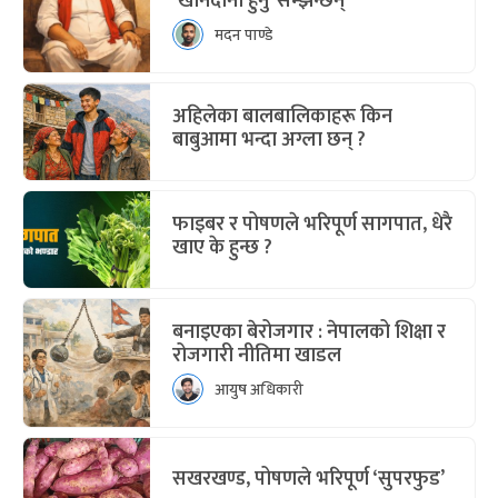
‘खानदानी हुनु’ सम्झन्छन्
मदन पाण्डे
अहिलेका बालबालिकाहरू किन
बाबुआमा भन्दा अग्ला छन् ?
फाइबर र पोषणले भरिपूर्ण सागपात, धेरै
खाए के हुन्छ ?
बनाइएका बेरोजगार : नेपालको शिक्षा र
रोजगारी नीतिमा खाडल
आयुष अधिकारी
सखरखण्ड, पोषणले भरिपूर्ण ‘सुपरफुड’