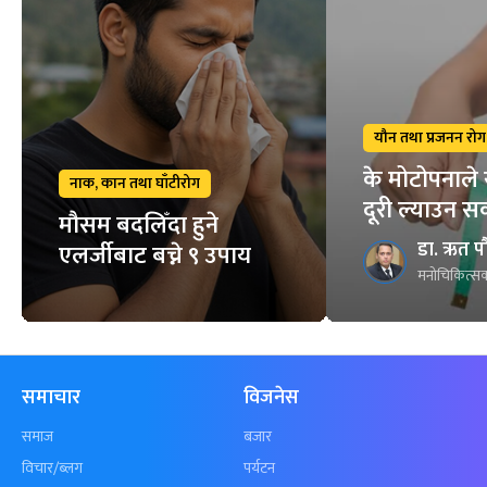
यौन तथा प्रजनन रोग
के मोटोपनाले 
नाक, कान तथा घाँटीरोग
दूरी ल्याउन स
मौसम बदलिँदा हुने
डा. ऋत प
एलर्जीबाट बच्ने ९ उपाय
मनोचिकित्सक
समाचार
विजनेस
समाज
बजार
विचार/ब्लग
पर्यटन