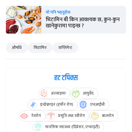
यो पनि पढ्नुहोस
भिटामिन बी किन आवश्यक छ, कुन-कुन
खानेकुरामा पाइन्छ ?
औषधि
भिटामिन
सप्लिमेन्ट
हट टपिक्स
अल्जाइमर
आयुर्वेद
इन्डोक्राइन (हर्मोन रोग)
एचआईभी
नेत्ररोग
प्रसूति तथा स्त्रीरोग
बालरोग
मानसिक स्वास्थ्य (डिप्रेसन, एन्जाइटी)