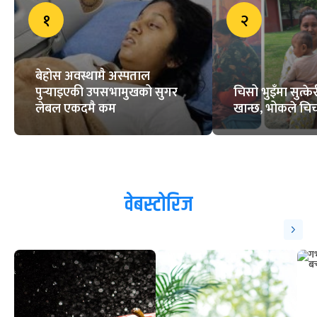
१
२
बेहोस अवस्थामै अस्पताल
पुर्‍याइएकी उपसभामुखको सुगर
चिसो भुइँमा सुत्
लेबल एकदमै कम
खान्छ, भोकले चिच्
वेबस्टोरिज