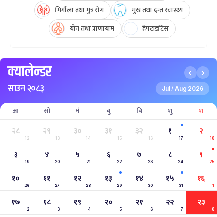
मिर्गौला तथा मुत्र रोग
मुख तथा दन्त स्वास्थ्य
योग तथा प्राणायाम
हेपटाइटिस
क्यालेन्डर
साउन २०८३
Jul
Aug 2026
/
आ
सो
मं
बु
बि
शु
श
२८
२९
३०
३१
३२
१
२
12
13
14
15
16
17
18
३
४
५
६
७
८
९
19
20
21
22
23
24
25
१०
११
१२
१३
१४
१५
१६
26
27
28
29
30
31
1
१७
१८
१९
२०
२१
२२
२३
2
3
4
5
6
7
8