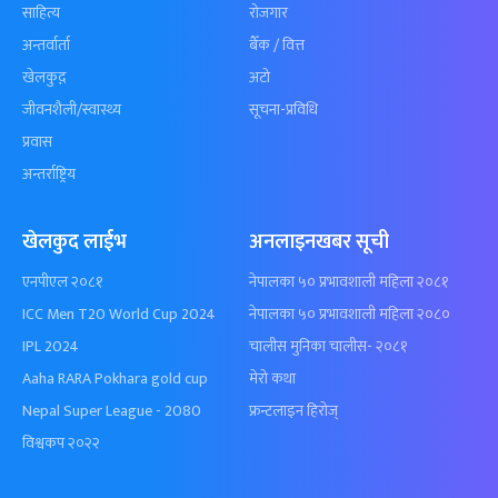
साहित्य
रोजगार
अन्तर्वार्ता
बैँक / वित्त
खेलकुद़़
अटो
जीवनशैली/स्वास्थ्य
सूचना-प्रविधि
प्रवास
अन्तर्राष्ट्रिय
खेलकुद लाईभ
अनलाइनखबर सूची
एनपीएल २०८१
नेपालका ५० प्रभावशाली महिला २०८१
ICC Men T20 World Cup 2024
नेपालका ५० प्रभावशाली महिला २०८०
IPL 2024
चालीस मुनिका चालीस- २०८१
Aaha RARA Pokhara gold cup
मेरो कथा
Nepal Super League - 2080
फ्रन्टलाइन हिरोज्
विश्वकप २०२२