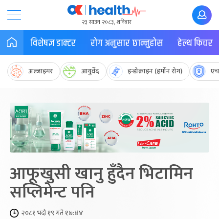
२३ साउन २०८३, शनिबार
विशेषज्ञ डाक्टर
रोग अनुसार छान्नुहोस
हेल्थ फिचर
अल्जाइमर
आयुर्वेद
इन्डोक्राइन (हर्मोन रोग)
एच
आफूखुसी खानु हुँदैन भिटामिन
सप्लिमेन्ट पनि
२०८१ भदौ १९ गते १७:४४