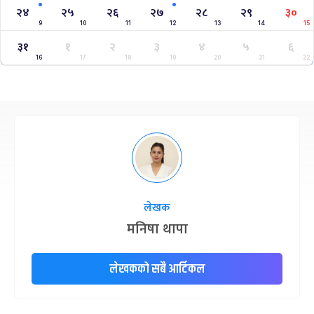
२४
२५
२६
२७
२८
२९
३०
9
10
11
12
13
14
15
३१
१
२
३
४
५
६
16
17
18
19
20
21
22
लेखक
मनिषा थापा
लेखकको सबै आर्टिकल