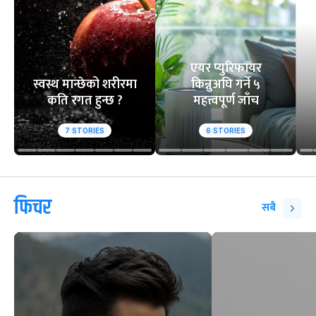
एयर प्युरिफायर
स्वस्थ मान्छेको शरीरमा
किन्नुअघि गर्ने ५
कति रगत हुन्छ ?
महत्त्वपूर्ण जाँच
7
STORIES
6
STORIES
फिचर
सबै