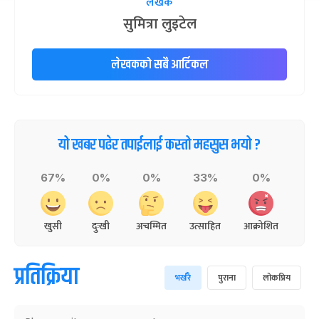
लेखक
सुमित्रा लुइटेल
लेखकको सबै आर्टिकल
यो खबर पढेर तपाईलाई कस्तो महसुस भयो ?
67%
0%
0%
33%
0%
खुसी
दुःखी
अचम्मित
उत्साहित
आक्रोशित
प्रतिक्रिया
भर्खरै
पुराना
लोकप्रिय