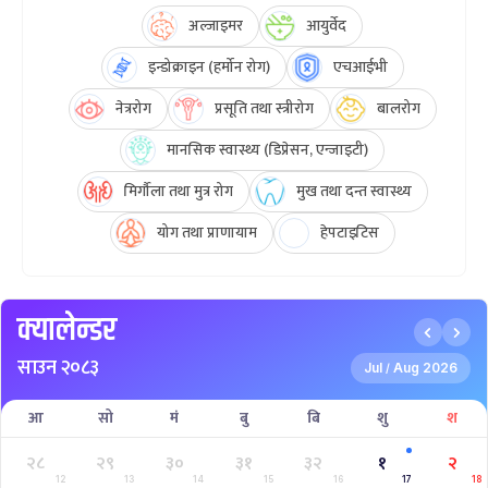
अल्जाइमर
आयुर्वेद
इन्डोक्राइन (हर्मोन रोग)
एचआईभी
नेत्ररोग
प्रसूति तथा स्त्रीरोग
बालरोग
मानसिक स्वास्थ्य (डिप्रेसन, एन्जाइटी)
मिर्गौला तथा मुत्र रोग
मुख तथा दन्त स्वास्थ्य
योग तथा प्राणायाम
हेपटाइटिस
क्यालेन्डर
साउन २०८३
Jul
Aug 2026
/
आ
सो
मं
बु
बि
शु
श
२८
२९
३०
३१
३२
१
२
12
13
14
15
16
17
18