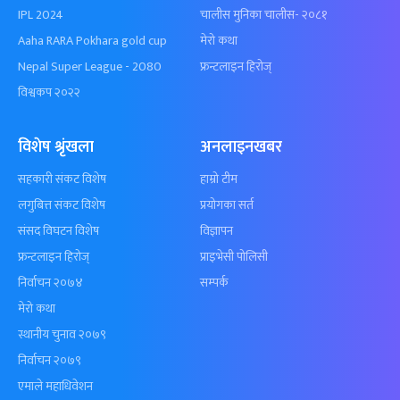
IPL 2024
चालीस मुनिका चालीस- २०८१
Aaha RARA Pokhara gold cup
मेरो कथा
Nepal Super League - 2080
फ्रन्टलाइन हिरोज्
विश्वकप २०२२
विशेष श्रृंखला
अनलाइनखबर
सहकारी संकट विशेष
हाम्रो टीम
लगुबित्त संकट विशेष
प्रयोगका सर्त
संसद विघटन विशेष
विज्ञापन
फ्रन्टलाइन हिरोज्
प्राइभेसी पोलिसी
निर्वाचन २०७४
सम्पर्क
मेरो कथा
स्थानीय चुनाव २०७९
निर्वाचन २०७९
एमाले महाधिवेशन