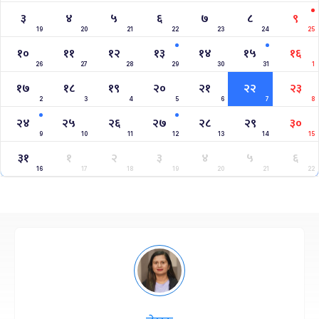
३
४
५
६
७
८
९
19
20
21
22
23
24
25
१०
११
१२
१३
१४
१५
१६
26
27
28
29
30
31
1
१७
१८
१९
२०
२१
२२
२३
2
3
4
5
6
7
8
२४
२५
२६
२७
२८
२९
३०
9
10
11
12
13
14
15
३१
१
२
३
४
५
६
16
17
18
19
20
21
22