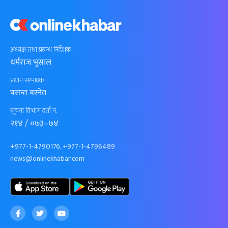
अध्यक्ष तथा प्रबन्ध निर्देशक:
धर्मराज भुसाल
प्रधान सम्पादक:
बसन्त बस्नेत
सूचना विभाग दर्ता नं.
२१४ / ०७३–७४
+977-1-4790176, +977-1-4796489
news@onlinekhabar.com