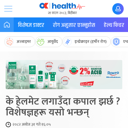
२१ साउन २०८३, बिहीबार
विशेषज्ञ डाक्टर
रोग अनुसार छान्नुहोस
हेल्थ फिचर
अल्जाइमर
आयुर्वेद
इन्डोक्राइन (हर्मोन रोग)
एच
के हेलमेट लगाउँदा कपाल झर्छ ?
विशेषज्ञहरू यसो भन्छन्
२०८२ असोज ३१ गते १६:०५