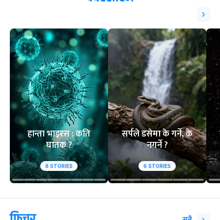
हान्ता भाइरस : कति
सर्पले डसेमा के गर्ने, के
घातक ?
नगर्ने ?
8
STORIES
6
STORIES
फिचर
सबै