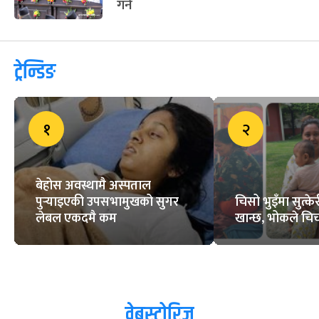
गर्ने
ट्रेन्डिङ
१
२
बेहोस अवस्थामै अस्पताल
पुर्‍याइएकी उपसभामुखको सुगर
चिसो भुइँमा सुत्
लेबल एकदमै कम
खान्छ, भोकले चिच्
वेबस्टोरिज