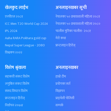
खेलकुद लाईभ
अनलाइनखबर सूची
एनपीएल २०८१
नेपालका ५० प्रभावशाली महिला २०८१
ICC Men T20 World Cup 2024
नेपालका ५० प्रभावशाली महिला २०८०
IPL 2024
चालीस मुनिका चालीस- २०८१
Aaha RARA Pokhara gold cup
मेरो कथा
Nepal Super League - 2080
फ्रन्टलाइन हिरोज्
विश्वकप २०२२
विशेष श्रृंखला
अनलाइनखबर
सहकारी संकट विशेष
हाम्रो टीम
लगुबित्त संकट विशेष
प्रयोगका सर्त
संसद विघटन विशेष
विज्ञापन
फ्रन्टलाइन हिरोज्
प्राइभेसी पोलिसी
निर्वाचन २०७४
सम्पर्क