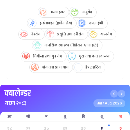
अल्जाइमर
आयुर्वेद
इन्डोक्राइन (हर्मोन रोग)
एचआईभी
नेत्ररोग
प्रसूति तथा स्त्रीरोग
बालरोग
मानसिक स्वास्थ्य (डिप्रेसन, एन्जाइटी)
मिर्गौला तथा मुत्र रोग
मुख तथा दन्त स्वास्थ्य
योग तथा प्राणायाम
हेपटाइटिस
क्यालेन्डर
साउन २०८३
Jul
Aug 2026
/
आ
सो
मं
बु
बि
शु
श
२८
२९
३०
३१
३२
१
२