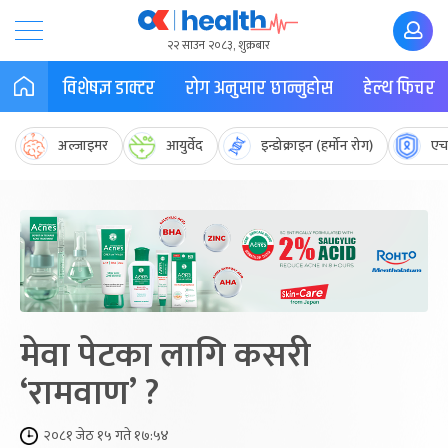
२२ साउन २०८३, शुक्रबार
विशेषज्ञ डाक्टर
रोग अनुसार छान्नुहोस
हेल्थ फिचर
अल्जाइमर
आयुर्वेद
इन्डोक्राइन (हर्मोन रोग)
एच
मेवा पेटका लागि कसरी
‘रामवाण’ ?
२०८१ जेठ १५ गते १७:५४