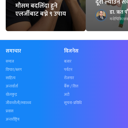
दूरी ल्याउन स
मौसम बदलिँदा हुने
डा. ऋत प
एलर्जीबाट बच्ने ९ उपाय
मनोचिकित्सक
समाचार
विजनेस
समाज
बजार
विचार/ब्लग
पर्यटन
साहित्य
रोजगार
अन्तर्वार्ता
बैँक / वित्त
खेलकुद़़
अटो
जीवनशैली/स्वास्थ्य
सूचना-प्रविधि
प्रवास
अन्तर्राष्ट्रिय