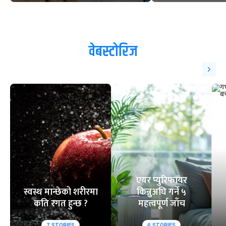
वेबस्टोरिज
एयर प्युरिफायर
स्वस्थ मान्छेको शरीरमा
किन्नुअघि गर्ने ५
कति रगत हुन्छ ?
महत्त्वपूर्ण जाँच
7
STORIES
6
STORIES