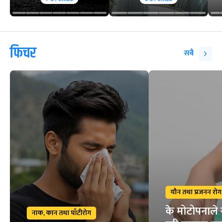
फिचर
सबै
यौन तथा प्रजनन रोग
के मोटोपनाले 
नाक, कान तथा घाँटीरोग