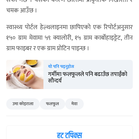
सफा गर्छ । यसका कारण छालामा प्राकृतिक निखारता र
चमक आउँछ ।
स्वास्थ्य पोर्टल हेल्थलाइनमा छापिएको एक रिपोर्टअनुसार
१५० ग्राम मेवामा ५९ क्यालोरी, १५ ग्राम कार्बोहाइड्रेट, तीन
ग्राम फाइबर र एक ग्राम प्रोटिन पाइन्छ ।
यो पनि पढ्नुहोस
गर्मीमा फलफूलले पनि बढाउँछ तपाईंको
सौन्दर्य
उमा कोइराला
फलफूल
मेवा
हट टपिक्स