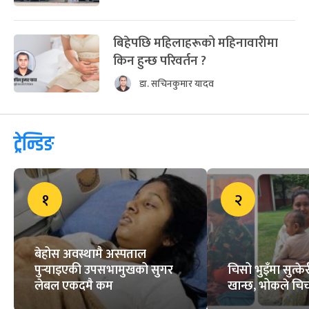
बिहेपछि महिलाहरूको महिनावारीमा
किन हुन्छ परिवर्तन ?
डा. सचिनकुमार यादव
ट्रेन्डिङ
१
२
बेहोस अवस्थामै अस्पताल
पुर्‍याइएकी उपसभामुखको सुगर
चिसो भुइँमा सुत्
लेबल एकदमै कम
खान्छ, भोकले चिच्