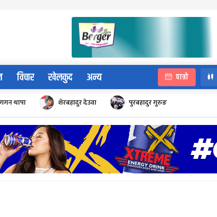
न
विचार
खेलकुद
अन्य
पात्रो
गगन थापा
शेरबहादुर देउवा
पुरबहादुर गुरुङ