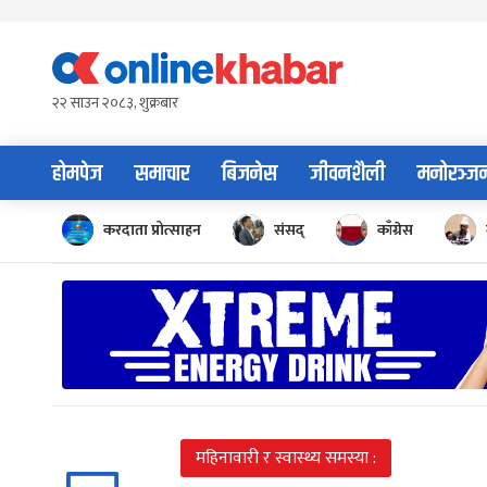
Skip
to
content
२२ साउन २०८३, शुक्रबार
होमपेज
समाचार
बिजनेस
जीवनशैली
मनोरञ्ज
करदाता प्रोत्साहन
संसद्
काँग्रेस
महिनावारी र स्वास्थ्य समस्या :