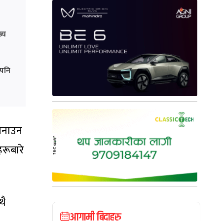
्य
 पनि
चिनाउन
हरूबारे
थै
आगामी बिदाहरु