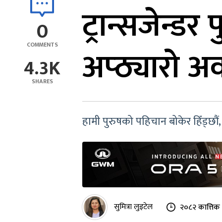
ट्रान्सजेन्ड
0
COMMENTS
अप्ठ्यारो अव
4.3K
SHARES
हामी पुरुषको पहिचान बोकेर हिँड्छौं, 
सुमित्रा लुइटेल
२०८२ कात्तिक 