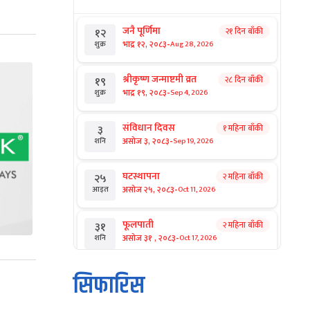
जनै पूर्णिमा
२१ दिन बाँकी
१२
-
भाद्र १२, २०८३
Aug 28, 2026
शुक्र
श्रीकृष्ण जन्माष्टमी व्रत
२८ दिन बाँकी
१९
-
भाद्र १९, २०८३
Sep 4, 2026
शुक्र
संविधान दिवस
१ महिना बाँकी
३
-
असोज ३, २०८३
Sep 19, 2026
शनि
घटस्थापना
२ महिना बाँकी
२५
-
असोज २५, २०८३
Oct 11, 2026
आइत
फूलपाती
२ महिना बाँकी
३१
-
असोज ३१ , २०८३
Oct 17, 2026
शनि
कार्तिक सङ्क्रान्ति
२ महिना बाँकी
१
सिफारिस
-
कार्तिक १, २०८३
Oct 18, 2026
आइत