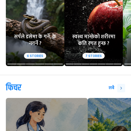
सर्पले डसेमा के गर्ने, के
स्वस्थ मान्छेको शरीरमा
नगर्ने ?
कति रगत हुन्छ ?
6
STORIES
7
STORIES
फिचर
सबै