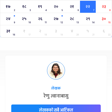
१७
१८
१९
२०
२१
२२
२३
2
3
4
5
6
7
8
२४
२५
२६
२७
२८
२९
३०
9
10
11
12
13
14
15
३१
१
२
३
४
५
६
16
17
18
19
20
21
22
लेखक
रेणु त्वानाबासु
लेखकको सबै आर्टिकल