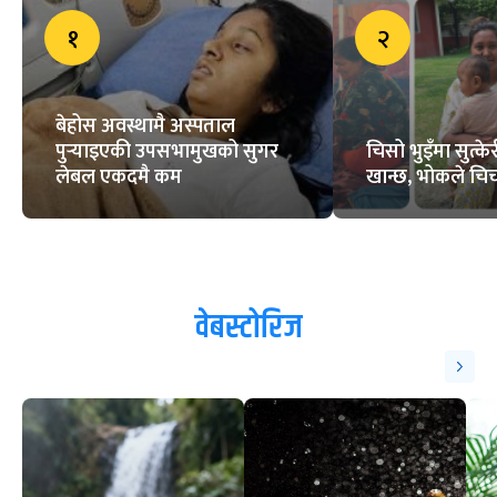
१
२
बेहोस अवस्थामै अस्पताल
पुर्‍याइएकी उपसभामुखको सुगर
चिसो भुइँमा सुत्
लेबल एकदमै कम
खान्छ, भोकले चिच्
वेबस्टोरिज