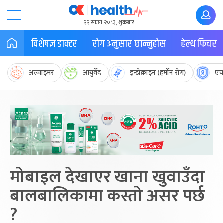
२२ साउन २०८३, शुक्रबार
विशेषज्ञ डाक्टर
रोग अनुसार छान्नुहोस
हेल्थ फिचर
अल्जाइमर
आयुर्वेद
इन्डोक्राइन (हर्मोन रोग)
एच
मोबाइल देखाएर खाना खुवाउँदा
बालबालिकामा कस्तो असर पर्छ
?