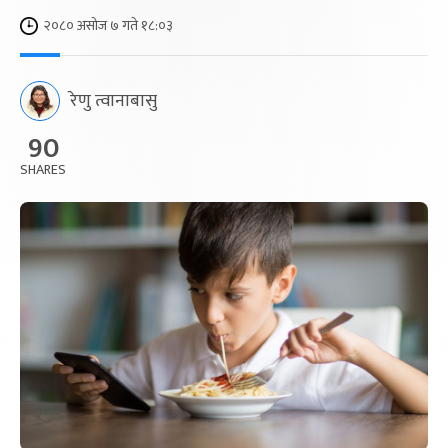
२०८० असोज ७ गते १८:०३
रेणु त्वानाबासु
90
SHARES