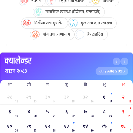
नेत्ररोग
प्रसूति तथा स्त्रीरोग
बालरोग
मानसिक स्वास्थ्य (डिप्रेसन, एन्जाइटी)
मिर्गौला तथा मुत्र रोग
मुख तथा दन्त स्वास्थ्य
योग तथा प्राणायाम
हेपटाइटिस
क्यालेन्डर
साउन २०८३
Jul
Aug 2026
/
आ
सो
मं
बु
बि
शु
श
२८
२९
३०
३१
३२
१
२
12
13
14
15
16
17
18
३
४
५
६
७
८
९
19
20
21
22
23
24
25
१०
११
१२
१३
१४
१५
१६
26
27
28
29
30
31
1