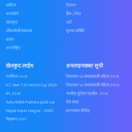
साहित्य
रोजगार
अन्तर्वार्ता
बैँक / वित्त
खेलकुद़़
अटो
जीवनशैली/स्वास्थ्य
सूचना-प्रविधि
प्रवास
अन्तर्राष्ट्रिय
खेलकुद लाईभ
अनलाइनखबर सूची
एनपीएल २०८१
नेपालका ५० प्रभावशाली महिला २०८१
ICC Men T20 World Cup 2024
नेपालका ५० प्रभावशाली महिला २०८०
IPL 2024
चालीस मुनिका चालीस- २०८१
Aaha RARA Pokhara gold cup
मेरो कथा
Nepal Super League - 2080
फ्रन्टलाइन हिरोज्
विश्वकप २०२२