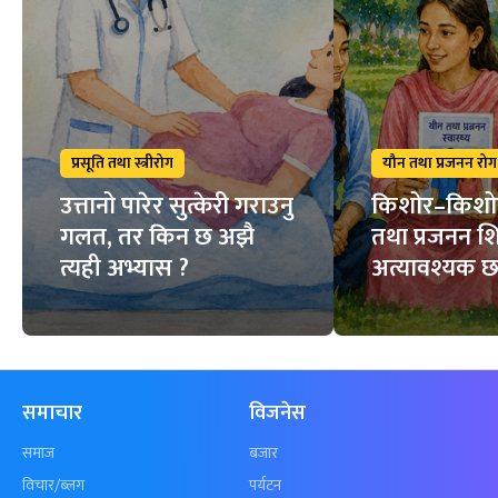
प्रसूति तथा स्त्रीरोग
यौन तथा प्रजनन रोग
उत्तानो पारेर सुत्केरी गराउनु
किशोर–किशो
गलत, तर किन छ अझै
तथा प्रजनन शि
त्यही अभ्यास ?
अत्यावश्यक 
समाचार
विजनेस
समाज
बजार
विचार/ब्लग
पर्यटन