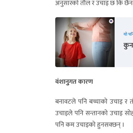
अनुसारको तौल र उचाइ छ कि छैन हेक
यो पन
कुन
वंशानुुगत कारण
बनावटले पनि बच्चाको उचाइ र तौ
उचाइले पनि सन्तानको उचाइ सो
पनि कम उचाइको हुनसक्छन् ।