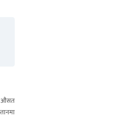
को औसत
्तानमा