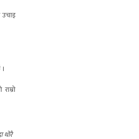
र उचाइ
 ।
राम्रो
 थोरै