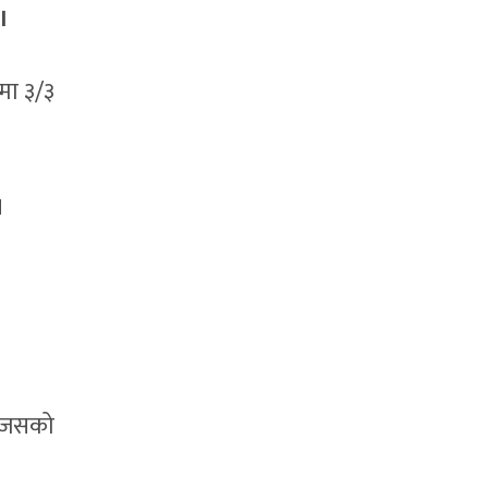
।
मा ३/३
।
। जसको