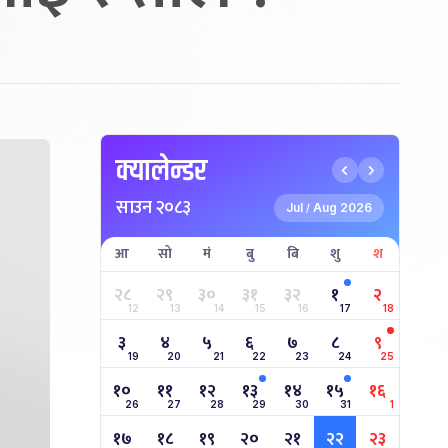
क्यालेन्डर
साउन २०८३
Jul
Aug 2026
/
आ
सो
मं
बु
बि
शु
श
२८
२९
३०
३१
३२
१
२
12
13
14
15
16
17
18
३
४
५
६
७
८
९
19
20
21
22
23
24
25
१०
११
१२
१३
१४
१५
१६
26
27
28
29
30
31
1
१७
१८
१९
२०
२१
२२
२३