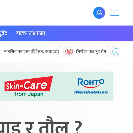
र्वेद
डाक्टर नभएमा
मानसिक स्वास्थ्य (डिप्रेसन, एन्जाइटी)
मिर्गौला तथा मुत्र रोग
मुख तथ
चाइ र तौल ?