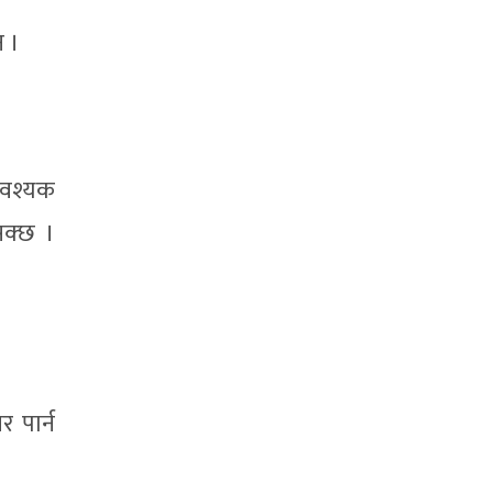
न ।
आवश्यक
सक्छ ।
 पार्न