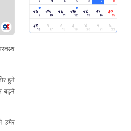
2
3
4
5
6
7
8
२४
२५
२६
२७
२८
२९
३०
9
10
11
12
13
14
15
३१
१
२
३
४
५
६
16
17
18
19
20
21
22
स्वस्थ
ोर हुने
न बढ्ने
ै उमेर