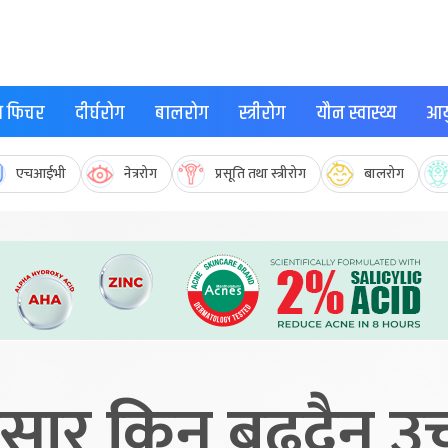
्थ फिचर
दीर्घरोग
बालरोग
स्त्रीरोग
यौन स्वास्थ्य
आयु
एचआईभी
नेत्ररोग
प्रसूति तथा स्त्रीरोग
बालरोग
ुसार किन बढ्दैन उ