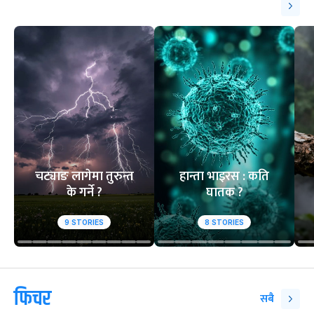
चट्याङ लागेमा तुरुन्त
हान्ता भाइरस : कति
के गर्ने ?
घातक ?
9
STORIES
8
STORIES
फिचर
सबै