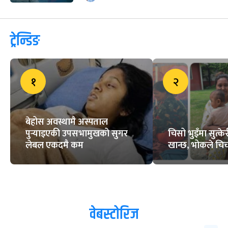
ट्रेन्डिङ
१
२
बेहोस अवस्थामै अस्पताल
पुर्‍याइएकी उपसभामुखको सुगर
चिसो भुइँमा सुत्
लेबल एकदमै कम
खान्छ, भोकले चिच्
वेबस्टोरिज