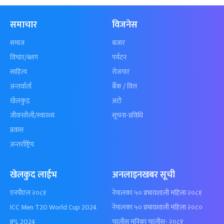
समाचार
विजनेस
समाज
बजार
विचार/ब्लग
पर्यटन
साहित्य
रोजगार
अन्तर्वार्ता
बैँक / वित्त
खेलकुद़़
अटो
जीवनशैली/स्वास्थ्य
सूचना-प्रविधि
प्रवास
अन्तर्राष्ट्रिय
खेलकुद लाईभ
अनलाइनखबर सूची
एनपीएल २०८१
नेपालका ५० प्रभावशाली महिला २०८१
ICC Men T20 World Cup 2024
नेपालका ५० प्रभावशाली महिला २०८०
IPL 2024
चालीस मुनिका चालीस- २०८१