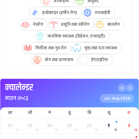
अल्जाइमर
आयुर्वेद
इन्डोक्राइन (हर्मोन रोग)
एचआईभी
नेत्ररोग
प्रसूति तथा स्त्रीरोग
बालरोग
मानसिक स्वास्थ्य (डिप्रेसन, एन्जाइटी)
मिर्गौला तथा मुत्र रोग
मुख तथा दन्त स्वास्थ्य
योग तथा प्राणायाम
हेपटाइटिस
क्यालेन्डर
साउन २०८३
Jul
Aug 2026
/
आ
सो
मं
बु
बि
शु
श
२८
२९
३०
३१
३२
१
२
12
13
14
15
16
17
18