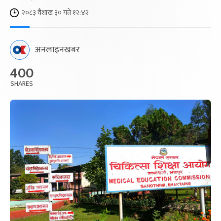
२०८३ वैशाख ३० गते १२:४२
अनलाइनखबर
400
SHARES