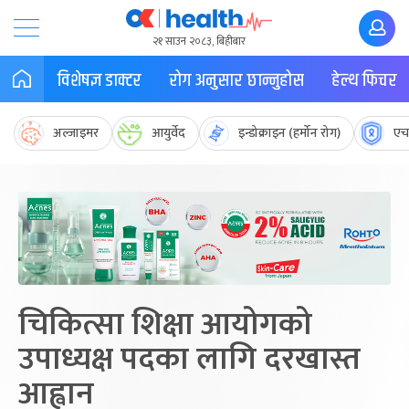
२१ साउन २०८३, बिहीबार
विशेषज्ञ डाक्टर
रोग अनुसार छान्नुहोस
हेल्थ फिचर
अल्जाइमर
आयुर्वेद
इन्डोक्राइन (हर्मोन रोग)
एच
चिकित्सा शिक्षा आयोगको
उपाध्यक्ष पदका लागि दरखास्त
आह्वान