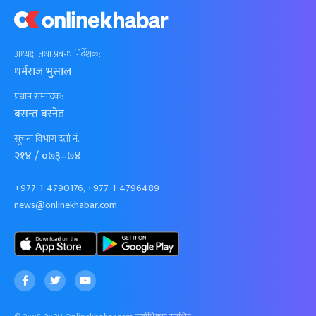
अध्यक्ष तथा प्रबन्ध निर्देशक:
धर्मराज भुसाल
प्रधान सम्पादक:
बसन्त बस्नेत
सूचना विभाग दर्ता नं.
२१४ / ०७३–७४
+977-1-4790176, +977-1-4796489
news@onlinekhabar.com