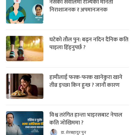
नर्सको सवालमा राज्यको मौनता
निराशाजनक र अपमानजनक
घटेको तौल पुन: बढ्न नदिन दैनिक कति
पाइला हिँड्नुपर्छ ?
हामीलाई फरक-फरक खानेकुरा खाने
तीव्र इच्छा किन हुन्छ ? जानौं कारण
विश्व तरंगित हान्ता भाइरसबाट नेपाल
कति जोखिममा ?
डा. शेरबहादुर पुन