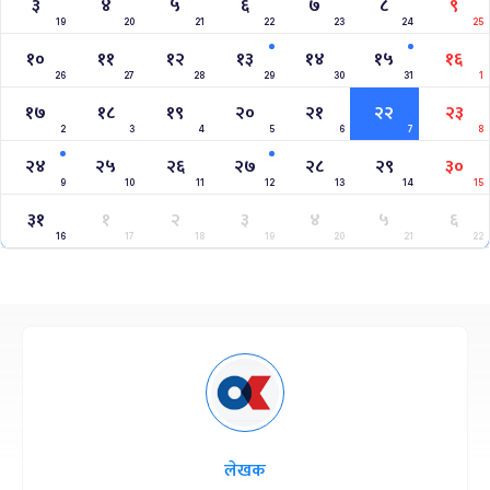
३
४
५
६
७
८
९
19
20
21
22
23
24
25
१०
११
१२
१३
१४
१५
१६
26
27
28
29
30
31
1
१७
१८
१९
२०
२१
२२
२३
2
3
4
5
6
7
8
२४
२५
२६
२७
२८
२९
३०
9
10
11
12
13
14
15
३१
१
२
३
४
५
६
16
17
18
19
20
21
22
लेखक