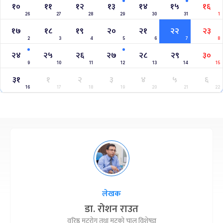
१०
११
१२
१३
१४
१५
१६
26
27
28
29
30
31
1
१७
१८
१९
२०
२१
२२
२३
2
3
4
5
6
7
8
२४
२५
२६
२७
२८
२९
३०
9
10
11
12
13
14
15
३१
१
२
३
४
५
६
16
17
18
19
20
21
22
लेखक
डा. रोशन राउत
वरिष्ठ मुटुरोग तथा मुटुको चाल विशेषज्ञ