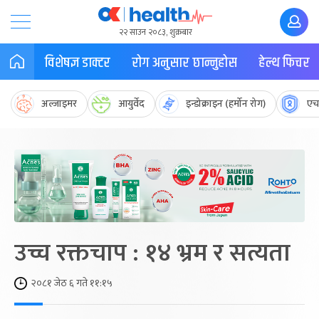
२२ साउन २०८३, शुक्रबार
विशेषज्ञ डाक्टर
रोग अनुसार छान्नुहोस
हेल्थ फिचर
अल्जाइमर
आयुर्वेद
इन्डोक्राइन (हर्मोन रोग)
एच
उच्च रक्तचाप : १४ भ्रम र सत्यता
२०८१ जेठ ६ गते ११:१५