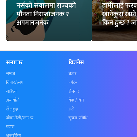
नर्सको सवालमा राज्यको
हामीलाई फ
मौनता निराशाजनक र
खानेकुरा खाने 
अपमानजनक
किन हुन्छ ? ज
समाचार
विजनेस
समाज
बजार
विचार/ब्लग
पर्यटन
साहित्य
रोजगार
अन्तर्वार्ता
बैँक / वित्त
खेलकुद़़
अटो
जीवनशैली/स्वास्थ्य
सूचना-प्रविधि
प्रवास
अन्तर्राष्ट्रिय