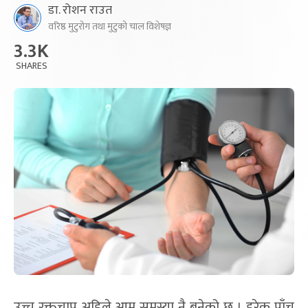
डा. रोशन राउत
वरिष्ठ मुटुरोग तथा मुटुको चाल विशेषज्ञ
3.3K
SHARES
उच्च रक्तचाप अहिले आम समस्या नै बनेको छ । हरेक पाँच