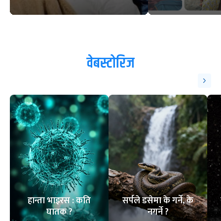
वेबस्टोरिज
हान्ता भाइरस : कति
सर्पले डसेमा के गर्ने, के
घातक ?
नगर्ने ?