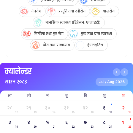
नेत्ररोग
प्रसूति तथा स्त्रीरोग
बालरोग
मानसिक स्वास्थ्य (डिप्रेसन, एन्जाइटी)
मिर्गौला तथा मुत्र रोग
मुख तथा दन्त स्वास्थ्य
योग तथा प्राणायाम
हेपटाइटिस
क्यालेन्डर
साउन २०८३
Jul
Aug 2026
/
आ
सो
मं
बु
बि
शु
श
२८
२९
३०
३१
३२
१
२
12
13
14
15
16
17
18
३
४
५
६
७
८
९
19
20
21
22
23
24
25