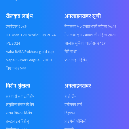
खेलकुद लाईभ
अनलाइनखबर सूची
एनपीएल २०८१
नेपालका ५० प्रभावशाली महिला २०८१
ICC Men T20 World Cup 2024
नेपालका ५० प्रभावशाली महिला २०८०
IPL 2024
चालीस मुनिका चालीस- २०८१
Aaha RARA Pokhara gold cup
मेरो कथा
Nepal Super League - 2080
फ्रन्टलाइन हिरोज्
विश्वकप २०२२
विशेष श्रृंखला
अनलाइनखबर
सहकारी संकट विशेष
हाम्रो टीम
लगुबित्त संकट विशेष
प्रयोगका सर्त
संसद विघटन विशेष
विज्ञापन
फ्रन्टलाइन हिरोज्
प्राइभेसी पोलिसी