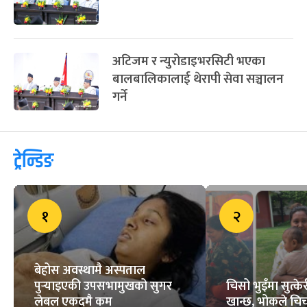
अटिजम र न्युरोडाइभरसिटी भएका
बालबालिकालाई थेरापी सेवा सञ्चालन
गर्ने
ट्रेन्डिङ
१
२
बेहोस अवस्थामै अस्पताल
पुर्‍याइएकी उपसभामुखको सुगर
चिसो भुइँमा सुत्
लेबल एकदमै कम
खान्छ, भोकले चिच्