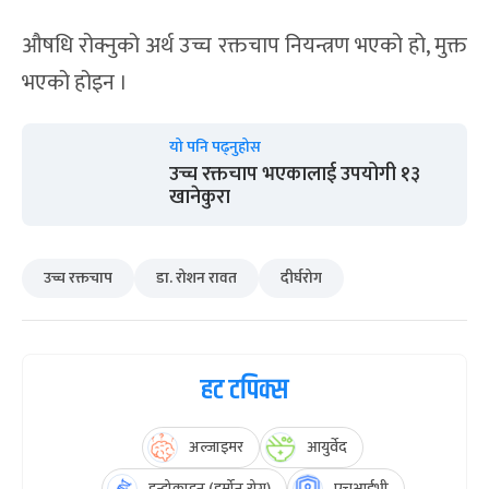
औषधि रोक्नुको अर्थ उच्च रक्तचाप नियन्त्रण भएको हो, मुक्त
भएको होइन ।
यो पनि पढ्नुहोस
उच्च रक्तचाप भएकालाई उपयोगी १३
खानेकुरा
उच्च रक्तचाप
डा. रोशन रावत
दीर्घरोग
हट टपिक्स
अल्जाइमर
आयुर्वेद
इन्डोक्राइन (हर्मोन रोग)
एचआईभी