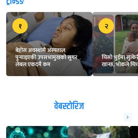
ट्रेन्डिङ
१
२
बेहोस अवस्थामै अस्पताल
पुर्‍याइएकी उपसभामुखको सुगर
चिसो भुइँमा सुत्
लेबल एकदमै कम
खान्छ, भोकले चिच्
वेबस्टोरिज