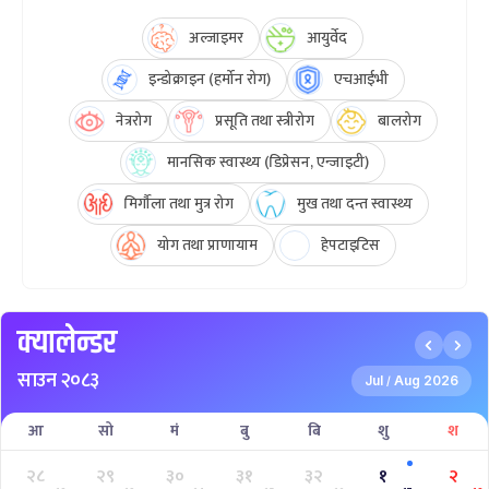
अल्जाइमर
आयुर्वेद
इन्डोक्राइन (हर्मोन रोग)
एचआईभी
नेत्ररोग
प्रसूति तथा स्त्रीरोग
बालरोग
मानसिक स्वास्थ्य (डिप्रेसन, एन्जाइटी)
मिर्गौला तथा मुत्र रोग
मुख तथा दन्त स्वास्थ्य
योग तथा प्राणायाम
हेपटाइटिस
क्यालेन्डर
साउन २०८३
Jul
Aug 2026
/
आ
सो
मं
बु
बि
शु
श
२८
२९
३०
३१
३२
१
२