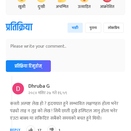
खुसी
दुःखी
अचम्मित
उत्साहित
आक्रोशित
प्रतिक्रिया
भर्खरै
पुराना
लोकप्रिय
प्रतिक्रिया दिनुहोस्
Dhruba G
२०८० मंसिर २७ गते १६:५९
कस्तो अस्पष्ट लेख हो ? हृदयघात हुने सम्भावित लक्षणहरु होला भनेर
पढ्यो ताइ न तुइ को लेख ! सिधै छाती दुखे हस्पिटल जानु होला भनेर
एउटा बाक्य मा सकिदिए सबैको समयको बचत हुने थियो।
REPLY
17
1