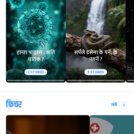
हान्ता भाइरस : कति
सर्पले डसेमा के गर्ने, के
घातक ?
नगर्ने ?
8
STORIES
6
STORIES
फिचर
सबै