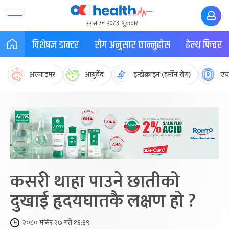
२२ साउन २०८३, शुक्रबार
विशेषज्ञ डाक्टर
रोग अनुसार छान्नुहोस
हेल्थ फिचर
अल्जाइमर
आयुर्वेद
इन्डोक्राइन (हर्मोन रोग)
एच
कसरी थाहा पाउने छातीको
दुखाई हृदयघातकै लक्षण हो ?
२०८० मंसिर २७ गते १६:३९