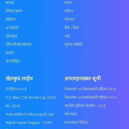
समाज
बजार
विचार/ब्लग
पर्यटन
साहित्य
रोजगार
अन्तर्वार्ता
बैँक / वित्त
खेलकुद़़
अटो
जीवनशैली/स्वास्थ्य
सूचना-प्रविधि
प्रवास
अन्तर्राष्ट्रिय
खेलकुद लाईभ
अनलाइनखबर सूची
एनपीएल २०८१
नेपालका ५० प्रभावशाली महिला २०८१
ICC Men T20 World Cup 2024
नेपालका ५० प्रभावशाली महिला २०८०
IPL 2024
चालीस मुनिका चालीस- २०८१
Aaha RARA Pokhara gold cup
मेरो कथा
Nepal Super League - 2080
फ्रन्टलाइन हिरोज्