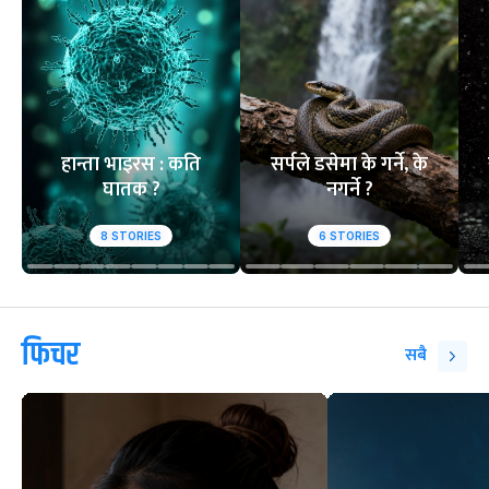
हान्ता भाइरस : कति
सर्पले डसेमा के गर्ने, के
घातक ?
नगर्ने ?
8
STORIES
6
STORIES
फिचर
सबै