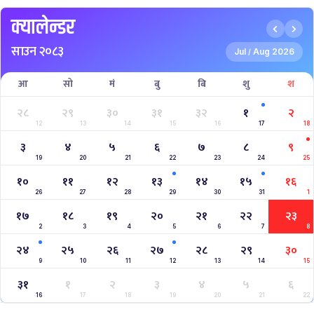
क्यालेन्डर
साउन २०८३
Jul
Aug 2026
/
आ
सो
मं
बु
बि
शु
श
२८
२९
३०
३१
३२
१
२
12
13
14
15
16
17
18
३
४
५
६
७
८
९
19
20
21
22
23
24
25
१०
११
१२
१३
१४
१५
१६
26
27
28
29
30
31
1
१७
१८
१९
२०
२१
२२
२३
2
3
4
5
6
7
8
२४
२५
२६
२७
२८
२९
३०
9
10
11
12
13
14
15
३१
१
२
३
४
५
६
16
17
18
19
20
21
22