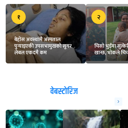
१
२
बेहोस अवस्थामै अस्पताल
पुर्‍याइएकी उपसभामुखको सुगर
चिसो भुइँमा सुत्
लेबल एकदमै कम
खान्छ, भोकले चिच्
वेबस्टोरिज