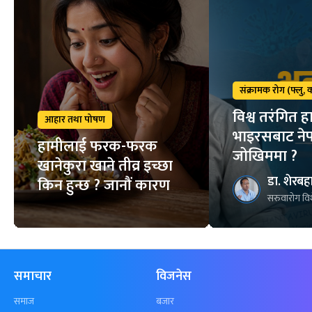
संक्रामक रोग (फ्लु,
विश्व तरंगित हा
आहार तथा पोषण
भाइरसबाट ने
हामीलाई फरक-फरक
जोखिममा ?
खानेकुरा खाने तीव्र इच्छा
डा. शेरबहा
किन हुन्छ ? जानौं कारण
सरुवारोग विश
समाचार
विजनेस
समाज
बजार