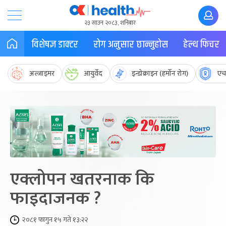
२३ साउन २०८३, शनिबार
विशेषज्ञ डाक्टर
रोग अनुसार छान्नुहोस
हेल्थ फिचर
अल्जाइमर
आयुर्वेद
इन्डोक्राइन (हर्मोन रोग)
एच
एक्लोपन खतरनाक कि
फाइदाजनक ?
२०८१ फागुन १५ गते १३:२२