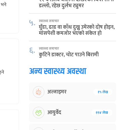
 भने
डल्लो, रहेछ दुर्लभ ट्युमर
५.
स्वास्थ्य समाचार
घुँडा, ढाड वा काँध दुख्नु उमेरको दोष होइन,
मांसपेशी कमजोर भएको संकेत हो
६.
स्वास्थ्य समाचार
कुटिने डाक्टर, चोट पाउने बिरामी
अन्य स्वास्थ्य अवस्था
्ने
अल्जाइमर
१५ लेख
आयुर्वेद
११४ लेख