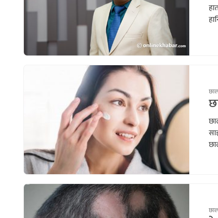
हात
हान
छाला
छा
छा
साझ
छा
छाला