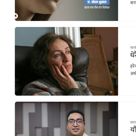
बना
मानस
धे
हरे
अर्
छाला
य