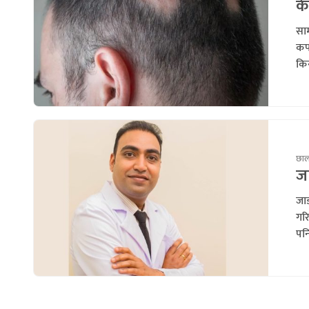
के
साम
कपा
किन
छाला
जा
जाड
गर
पनि