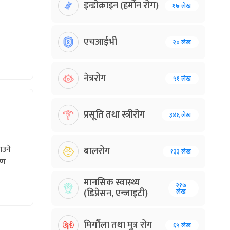
इन्डोक्राइन (हर्मोन रोग)
१७ लेख
एचआईभी
२० लेख
नेत्ररोग
५१ लेख
प्रसूति तथा स्त्रीरोग
३४६ लेख
ाउने
बालरोग
१३३ लेख
रण
मानसिक स्वास्थ्य
२१७
(डिप्रेसन, एन्जाइटी)
लेख
मिर्गौला तथा मुत्र रोग
६५ लेख