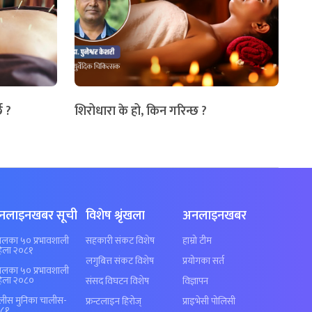
छ ?
शिरोधारा के हो, किन गरिन्छ ?
नलाइनखबर सूची
विशेष श्रृंखला
अनलाइनखबर
पालका ५० प्रभावशाली
सहकारी संकट विशेष
हाम्रो टीम
िला २०८१
लगुबित्त संकट विशेष
प्रयोगका सर्त
पालका ५० प्रभावशाली
िला २०८०
संसद विघटन विशेष
विज्ञापन
लीस मुनिका चालीस-
फ्रन्टलाइन हिरोज्
प्राइभेसी पोलिसी
८१