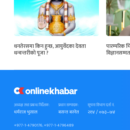
धनतेरसमा किन हुन्छ, आयुर्वेदका देवता
पारम्परिक च
धन्वन्तरीको पूजा ?
विज्ञानसम्मत
अध्यक्ष तथा प्रबन्ध निर्देशक:
प्रधान सम्पादक:
सूचना विभाग दर्ता नं.
धर्मराज भुसाल
बसन्त बस्नेत
२१४ / ०७३–७४
+977-1-4790176, +977-1-4796489