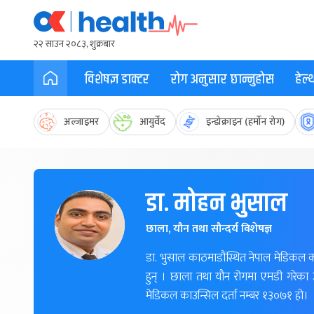
२२ साउन २०८३, शुक्रबार
विशेषज्ञ डाक्टर
रोग अनुसार छान्नुहोस
हेल
अल्जाइमर
आयुर्वेद
इन्डोक्राइन (हर्मोन रोग)
डा. मोहन भुसाल
छाला, यौन तथा सौन्दर्य विशेषज्ञ
डा. भुसाल काठमाडौंस्थित नेपाल मेडिकल क
हुन् । छाला तथा यौन रोगमा एमडी गरेका
मेडिकल काउन्सिल दर्ता नम्बर १३०७१ हो।