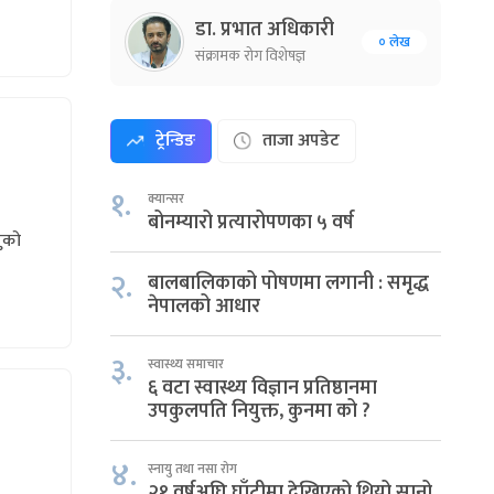
डा. प्रभात अधिकारी
० लेख
संक्रामक रोग विशेषज्ञ
ट्रेन्डिङ
ताजा अपडेट
१.
क्यान्सर
बोनम्यारो प्रत्यारोपणका ५ वर्ष
नुको
२.
बालबालिकाको पोषणमा लगानी : समृद्ध
नेपालको आधार
३.
स्वास्थ्य समाचार
६ वटा स्वास्थ्य विज्ञान प्रतिष्ठानमा
उपकुलपति नियुक्त, कुनमा को ?
४.
स्नायु तथा नसा रोग
२१ वर्षअघि घाँटीमा देखिएको थियो सानो