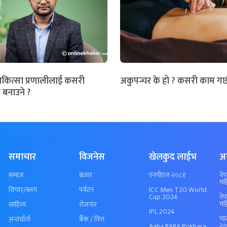
िकित्सा प्रणालीलाई कसरी
अकुपन्चर के हो ? कसरी काम गर्
 बनाउने ?
समाचार
विजनेस
खेलकुद लाईभ
अ
समाज
बजार
एनपीएल २०८१
ने
मह
विचार/ब्लग
पर्यटन
ICC Men T20 World
Cup 2024
ने
मह
साहित्य
रोजगार
IPL 2024
चा
अन्तर्वार्ता
बैँक / वित्त
२०
Aaha RARA Pokhara