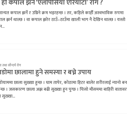
 हो कपाल झर्ने ‘एलोपेसिया एरियाटा’ रोग ?
ान्यत कपाल झर्ने र उम्रिने क्रम भइरहन्छ । तर, कहिले काहीँ अस्वभाविक रुपमा
ल झर्न थाल्छ । वा कपाल झरेर ठाउँ–ठाउँमा खाली भाग नै देखिन थाल्छ । यस्तो
...
 तथा सौन्दर्य रोग
डोमा छालामा हुने समस्या र बच्ने उपाय
ोयाममा छाला सुख्खा हुन्छ । घाम तापेर, कोठामा हिटर बालेर शरीरलाई न्यानो बन
िन्छ । जसकारण छाला अझ बढी सुख्खा हुन पुग्छ । चिसो मौसममा बाहिरी वाताव
 सुख्खा...