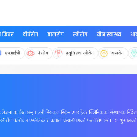
्थ फिचर
दीर्घरोग
बालरोग
स्त्रीरोग
यौन स्वास्थ्य
आयु
एचआईभी
नेत्ररोग
प्रसूति तथा स्त्रीरोग
बालरोग
लेजमा कार्यरत छन् । उनी मिराकल स्किन एण्ड हेयर क्लिनिकका संस्थापक निर्दे
 उनीसँग फेसियल एस्ठेटिक र कपाल प्रत्यारोपणको फेलोसिप छ । डा. भुसालको