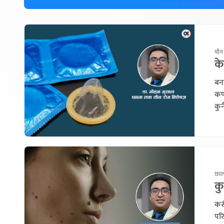
यौन
के
बना
कण्
कुन
छाला
क
कस
पर