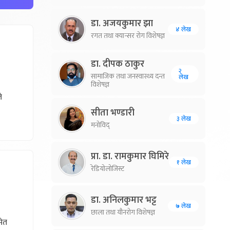
डा. अजयकुमार झा
४ लेख
रगत तथा क्यान्सर रोग विशेषज्ञ
डा. दीपक ठाकुर
२
सामाजिक तथा जनस्वास्थ्य दन्त
लेख
विशेषज्ञ
े
सीता भण्डारी
३ लेख
मनोविद्
प्रा. डा. रामकुमार घिमिरे
१ लेख
रेडियोलोजिस्ट
डा. अनिलकुमार भट्ट
७ लेख
छाला तथा यौनरोग विशेषज्ञ
मेत