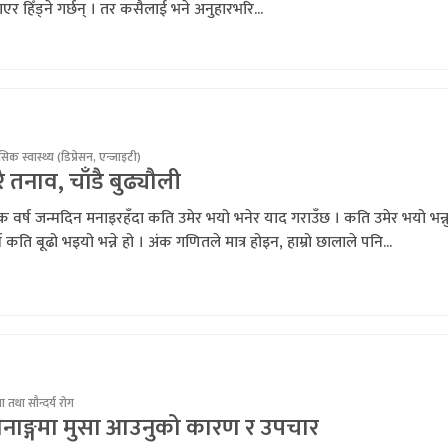
एर हिँड्ने गर्छन् । तर कसैलाई भने अनुहारभरि...
िक स्वास्थ्य (डिप्रेसन, एन्जाइटी)
रै तनाव, चाँडै बुढ्यौली
क वर्ष जन्मदिन मनाइरहँदा कति उमेर भयो भनेर याद गराउँछ । कति उमेर भयो भन्
थ कति बूढो भइयो भन्ने हो । अंक गणितले मात्र होइन, हाम्रो छालाले पनि...
 तथा सौन्दर्य रोग
ौनाङ्गमा मुसा आउनुको कारण र उपचार