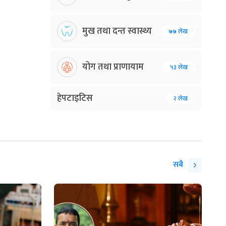
मुख तथा दन्त स्वास्थ्य
७७ लेख
योग तथा प्राणायाम
५३ लेख
हेपटाइटिस
२ लेख
सबै