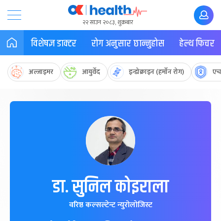
२२ साउन २०८३, शुक्रबार
विशेषज्ञ डाक्टर
रोग अनुसार छान्नुहोस
हेल्थ फिचर
अल्जाइमर
आयुर्वेद
इन्डोक्राइन (हर्मोन रोग)
एच
डा. सुनिल कोइराला
वरिष्ठ कल्सल्टेन्ट न्युरोलोजिस्ट