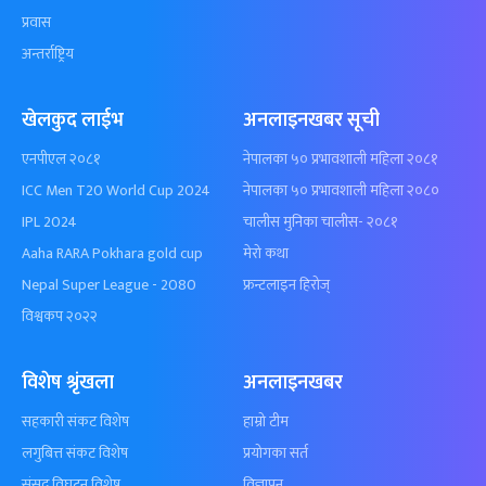
प्रवास
अन्तर्राष्ट्रिय
खेलकुद लाईभ
अनलाइनखबर सूची
एनपीएल २०८१
नेपालका ५० प्रभावशाली महिला २०८१
ICC Men T20 World Cup 2024
नेपालका ५० प्रभावशाली महिला २०८०
IPL 2024
चालीस मुनिका चालीस- २०८१
Aaha RARA Pokhara gold cup
मेरो कथा
Nepal Super League - 2080
फ्रन्टलाइन हिरोज्
विश्वकप २०२२
विशेष श्रृंखला
अनलाइनखबर
सहकारी संकट विशेष
हाम्रो टीम
लगुबित्त संकट विशेष
प्रयोगका सर्त
संसद विघटन विशेष
विज्ञापन