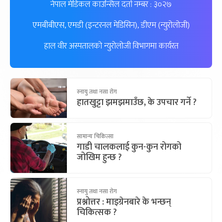
नेपाल मेडिकल काउन्सिल दर्ता नम्बर : ३०२७
एमबीबीएस, एमडी (इन्टरनल मेडिसिन), डीएम (न्युरोलोजी)
हाल वीर अस्पतालको न्युरोलोजी विभागमा कार्यरत
स्नायु तथा नसा रोग
हातखुट्टा झमझमाउँछ, के उपचार गर्ने ?
सामान्य चिकित्सा
गाडी चालकलाई कुन-कुन रोगको
जोखिम हुन्छ ?
स्नायु तथा नसा रोग
प्रश्नोत्तर : माइग्रेनबारे के भन्छन्
चिकित्सक ?