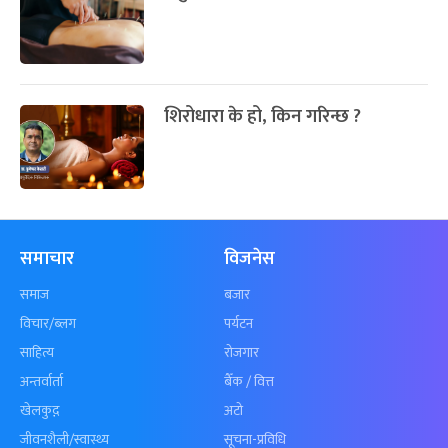
शिरोधारा के हो, किन गरिन्छ ?
समाचार
विजनेस
समाज
बजार
विचार/ब्लग
पर्यटन
साहित्य
रोजगार
अन्तर्वार्ता
बैँक / वित्त
खेलकुद़़
अटो
जीवनशैली/स्वास्थ्य
सूचना-प्रविधि