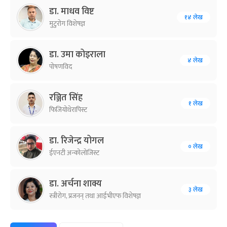
डा. माधव विष्ट
१४ लेख
मुटुरोग विशेषज्ञ
डा. उमा कोइराला
४ लेख
पोषणविद
रञ्जित सिंह
१ लेख
फिजियोथेरापिस्ट
डा. रिजेन्द्र योगल
० लेख
ईएनटी अन्कोलोजिस्ट
डा. अर्चना शाक्य
३ लेख
स्त्रीरोग, प्रजनन् तथा आईभीएफ विशेषज्ञ