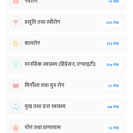
नेत्ररोग
५१ लेख
प्रसूति तथा स्त्रीरोग
३४६ लेख
बालरोग
१३३ लेख
मानसिक स्वास्थ्य (डिप्रेसन, एन्जाइटी)
२१७ लेख
मिर्गौला तथा मुत्र रोग
६५ लेख
मुख तथा दन्त स्वास्थ्य
७७ लेख
योग तथा प्राणायाम
५३ लेख