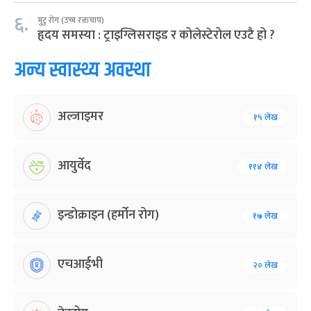
६.
मुटु रोग (उच्च रक्तचाप)
हृदय समस्या : ट्राइग्लिसराइड र कोलेस्टेरोल एउटै हो ?
अन्य स्वास्थ्य अवस्था
अल्जाइमर
१५ लेख
आयुर्वेद
११४ लेख
इन्डोक्राइन (हर्मोन रोग)
१७ लेख
एचआईभी
२० लेख