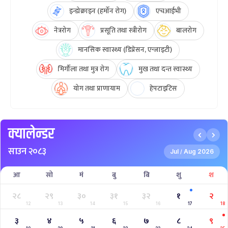
इन्डोक्राइन (हर्मोन रोग)
एचआईभी
नेत्ररोग
प्रसूति तथा स्त्रीरोग
बालरोग
मानसिक स्वास्थ्य (डिप्रेसन, एन्जाइटी)
मिर्गौला तथा मुत्र रोग
मुख तथा दन्त स्वास्थ्य
योग तथा प्राणायाम
हेपटाइटिस
क्यालेन्डर
साउन २०८३
Jul
Aug 2026
/
आ
सो
मं
बु
बि
शु
श
२८
२९
३०
३१
३२
१
२
12
13
14
15
16
17
18
३
४
५
६
७
८
९