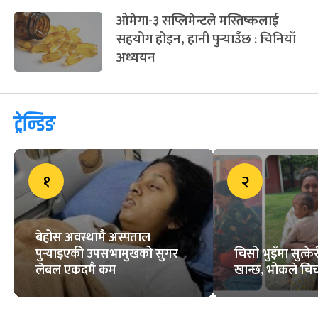
ओमेगा-३ सप्लिमेन्टले मस्तिष्कलाई
सहयोग होइन, हानी पुर्‍याउँछ : चिनियाँ
अध्ययन
ट्रेन्डिङ
१
२
बेहोस अवस्थामै अस्पताल
पुर्‍याइएकी उपसभामुखको सुगर
चिसो भुइँमा सुत्
लेबल एकदमै कम
खान्छ, भोकले चिच्