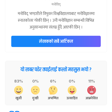
मनोविद्
मनोविद् भण्डारीले त्रिभुवन विश्वविद्यालयबाट मनोविज्ञानमा
स्नातकोत्तर गरेकी छिन् । उनी मनोविज्ञान सम्बन्धी विभिन्न
अनुसान्धानमा संलग्न हुँदै आएकी छिन् ।
लेखकको सबै आर्टिकल
यो खबर पढेर तपाईलाई कस्तो महसुस भयो ?
83%
0%
6%
0%
11%
खुसी
दुःखी
अचम्मित
उत्साहित
आक्रोशित