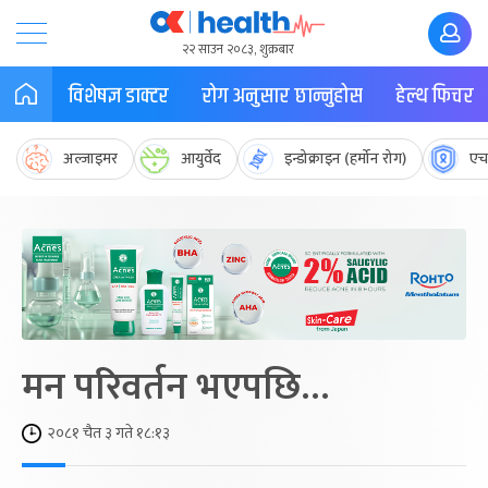
२२ साउन २०८३, शुक्रबार
विशेषज्ञ डाक्टर
रोग अनुसार छान्नुहोस
हेल्थ फिचर
अल्जाइमर
आयुर्वेद
इन्डोक्राइन (हर्मोन रोग)
एच
मन परिवर्तन भएपछि…
२०८१ चैत ३ गते १८:१३