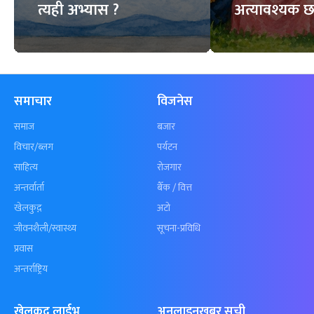
त्यही अभ्यास ?
अत्यावश्यक छ
समाचार
विजनेस
समाज
बजार
विचार/ब्लग
पर्यटन
साहित्य
रोजगार
अन्तर्वार्ता
बैँक / वित्त
खेलकुद़़
अटो
जीवनशैली/स्वास्थ्य
सूचना-प्रविधि
प्रवास
अन्तर्राष्ट्रिय
खेलकुद लाईभ
अनलाइनखबर सूची