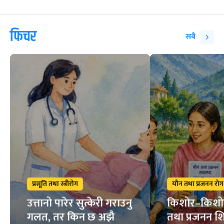
फिचर
सबै
प्रसूति तथा स्त्रीरोग
यौन तथा प्रजनन रोग
उत्तानो पारेर सुत्केरी गराउनु
किशोर–किशो
गलत, तर किन छ अझै
तथा प्रजनन शि