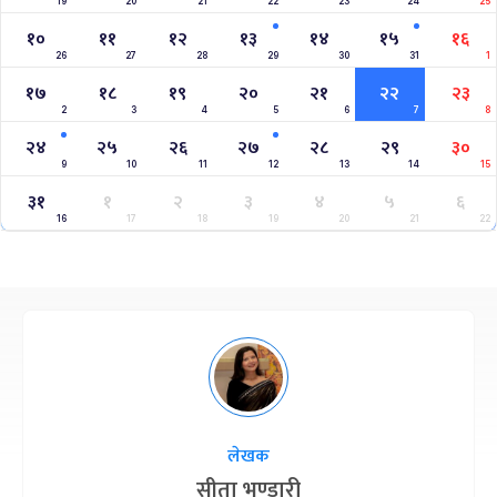
19
20
21
22
23
24
25
१०
११
१२
१३
१४
१५
१६
26
27
28
29
30
31
1
१७
१८
१९
२०
२१
२२
२३
2
3
4
5
6
7
8
२४
२५
२६
२७
२८
२९
३०
9
10
11
12
13
14
15
३१
१
२
३
४
५
६
16
17
18
19
20
21
22
लेखक
सीता भण्डारी