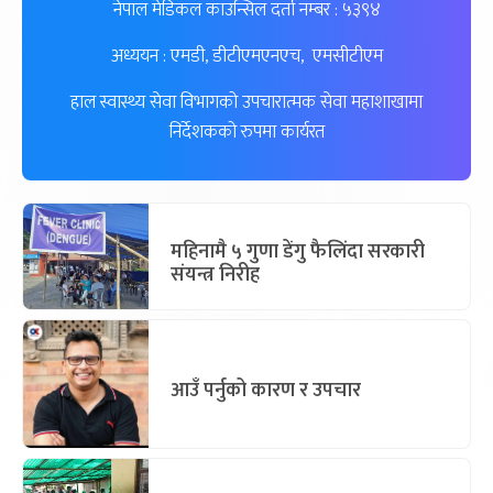
नेपाल मेडिकल काउन्सिल दर्ता नम्बर : ५३९४
अध्ययन : एमडी, डीटीएमएनएच, एमसीटीएम
हाल स्वास्थ्य सेवा विभागको उपचारात्मक सेवा महाशाखामा
निर्देशकको रुपमा कार्यरत
महिनामै ५ गुणा डेंगु फैलिंदा सरकारी
संयन्त्र निरीह
आउँ पर्नुको कारण र उपचार