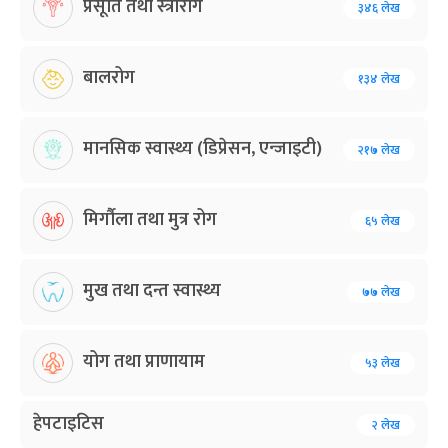
प्रसूति तथा स्त्रीरोग
३४६ लेख
बालरोग
१३४ लेख
मानसिक स्वास्थ्य (डिप्रेसन, एन्जाइटी)
२१७ लेख
मिर्गौला तथा मुत्र रोग
६५ लेख
मुख तथा दन्त स्वास्थ्य
७७ लेख
योग तथा प्राणायाम
५३ लेख
हेपटाइटिस
२ लेख