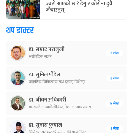
ज्वरो आएको छ ? डेंगु र कोरोना दुवै
जँचाउनुस्
थप डाक्टर
डा. सम्राट पराजुली
१ लेख
अर्थोपेडिक सर्जन
डा. सुनिल पौडेल
२ लेख
प्राकृतिक चिकित्सक तथा दुखाइ विशेषज्ञ
डा. जीवन अधिकारी
७ लेख
कन्सल्टेन्ट प्याथोलोजिस्ट, नेशनल प्याथ ल्याब
डा. सुवास फुयाल
१ लेख
सिनियर न्युरोइन्टरभेन्सनल रेडियोलोजिस्ट