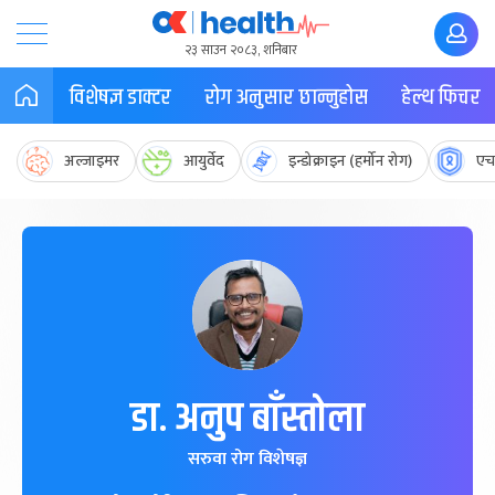
२३ साउन २०८३, शनिबार
विशेषज्ञ डाक्टर
रोग अनुसार छान्नुहोस
हेल्थ फिचर
अल्जाइमर
आयुर्वेद
इन्डोक्राइन (हर्मोन रोग)
एच
डा. अनुप बाँस्तोला
सरुवा रोग विशेषज्ञ