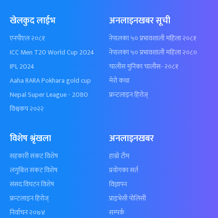
खेलकुद लाईभ
अनलाइनखबर सूची
एनपीएल २०८१
नेपालका ५० प्रभावशाली महिला २०८१
ICC Men T20 World Cup 2024
नेपालका ५० प्रभावशाली महिला २०८०
IPL 2024
चालीस मुनिका चालीस- २०८१
Aaha RARA Pokhara gold cup
मेरो कथा
Nepal Super League - 2080
फ्रन्टलाइन हिरोज्
विश्वकप २०२२
विशेष श्रृंखला
अनलाइनखबर
सहकारी संकट विशेष
हाम्रो टीम
लगुबित्त संकट विशेष
प्रयोगका सर्त
संसद विघटन विशेष
विज्ञापन
फ्रन्टलाइन हिरोज्
प्राइभेसी पोलिसी
निर्वाचन २०७४
सम्पर्क