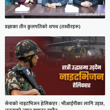
प्रज्ञाका तीन कुलपतिको शपथ (तस्वीरहरू)
सेनाको नाइटभिजन हेलिकप्टर : भीआईपीका लागि उड्छ,