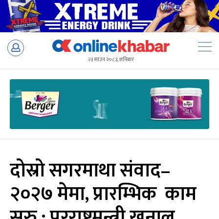
Skip
to
२३ साउन २०८३, शनिबार
content
दोस्रो सगरमाथा संवाद–
२०२७ मेमा, प्रारम्भिक काम
सुरु : परराष्ट्रमन्त्री खनाल