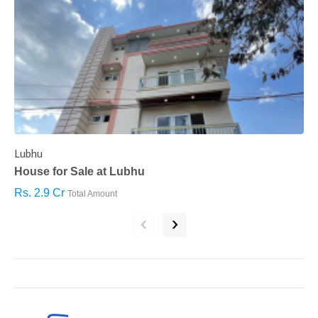
Lubhu
C
House for Sale at Lubhu
H
Rs. 2.9 Cr
R
Total Amount
‹
›