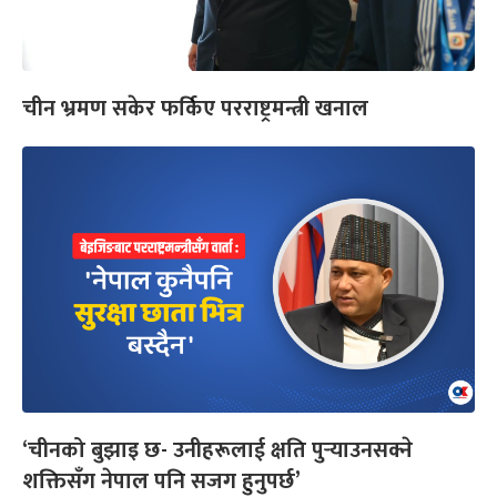
चीन भ्रमण सकेर फर्किए परराष्ट्रमन्त्री खनाल
‘चीनको बुझाइ छ- उनीहरूलाई क्षति पुर्‍याउनसक्ने
शक्तिसँग नेपाल पनि सजग हुनुपर्छ’