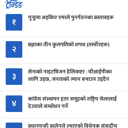
ट्रेन्डिङ
गुन्डुमा अड्किए एमाले पुनर्गठनका प्रस्तावहरू
१
प्रज्ञाका तीन कुलपतिको शपथ (तस्वीरहरू)
२
सेनाको नाइटभिजन हेलिकप्टर : भीआईपीका
३
लागि उड्छ, जनताको ज्यान बचाउन उड्दैन
कांग्रेस संस्थापन इतर समूहको राष्ट्रिय भेलालाई
४
देउवाले सम्बोधन गर्ने
प्रधानमन्त्री बालेनले ल्याएको विधेयक संसदीय