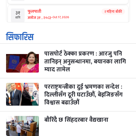
फूलपाती
२ महिना बाँकी
३१
-
असोज ३१ , २०८३
Oct 17, 2026
शनि
कार्तिक सङ्क्रान्ति
२ महिना बाँकी
१
सिफारिस
-
कार्तिक १, २०८३
Oct 18, 2026
आइत
पासपोर्ट ठेक्का प्रकरण : आरजु पनि
महानवमी
२ महिना बाँकी
३
-
तानिइन् अनुसन्धानमा, बयानका लागि
कार्तिक ३, २०८३
Oct 20, 2026
मंगल
म्याद तामेल
विजयादशमी
२ महिना बाँकी
४
-
कार्तिक ४, २०८३
Oct 21, 2026
बुध
परराष्ट्रमन्त्रीका दुई भ्रमणका सन्देश :
दिल्लीसँग दूरी घटाउँछौं, बेइजिङसँग
पापा‌ङ्कुशा एकादशी व्रत
२ महिना बाँकी
५
विश्वास बढाउँछौं
-
कार्तिक ५, २०८३
Oct 22, 2026
बिहि
कुकुर तिहार
बौरिँदै छ सिंहदरबार वैद्यखाना
३ महिना बाँकी
२२
-
कार्तिक २२, २०८३
Nov 8, 2026
आइत