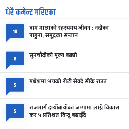
पूर्णिमा व्रत
७ महिना बाँकी
७
धेरै कमेन्ट गरिएका
-
चैत्र ७, २०८३
Mar 21, 2027
आइत
बाम माछाको रहस्यमय जीवन : नदीका
फागुपूर्णिमा
७ महिना बाँकी
८
१०
-
चैत्र ८, २०८३
Mar 22, 2027
सोम
पाहुना, समुद्रका सन्तान
सुनचाँदीको मूल्य बढ्यो
८
मधेशमा भयको रोटी सेक्दै सीके राउत
५
राजमार्ग दायाँबायाँका जग्गामा लाग्ने विकास
५
कर ५ प्रतिशत बिन्दु बढाइँदै