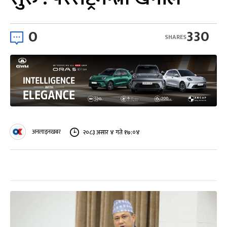
0
330
SHARES
अनलाइनखबर
२०८३ असार ४ गते १७:०४