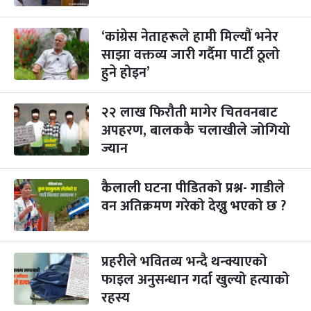
गाई पूजा
३ महिना बाँकी
२३
-
कार्तिक २३, २०८३
Nov 9, 2026
सोम
‘कांग्रेस नेताहरूले हामी मिल्यौं भनेर
साझा वक्तव्य जारी गर्दैमा पार्टी ठूलो
गोरुपुजा
३ महिना बाँकी
२४
-
हुने होइन’
कार्तिक २४, २०८३
Nov 10, 2026
मंगल
भाइटीका
३ महिना बाँकी
२५
२२ लाख फिरौती मागेर चितवनबाट
-
कार्तिक २५, २०८३
Nov 11, 2026
बुध
अपहरण, बालककै चलाखीले जोगियो
ज्यान
छठपर्व
३ महिना बाँकी
२९
-
कार्तिक २९, २०८३
Nov 15, 2026
आइत
कैलाली घटना पीडितको प्रश्न- गाडीले
क्रिसमस डे
वन अतिक्रमण गरेको देख्नु भएको छ ?
४ महिना बाँकी
१०
-
पौष १०, २०८३
Dec 25, 2026
शुक्र
तमुल्होछार
४ महिना बाँकी
१५
प्रहरीले भवितव्य भन्दै थन्क्याएको
-
पौष १५, २०८३
Dec 30, 2026
बुध
फाइल अनुसन्धान गर्दा खुल्यो हत्याको
रहस्य
पृथ्वी जयन्ती
५ महिना बाँकी
२७