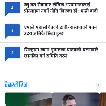
ब्लु बस सेवाबाट लैंगिक असमानतालाई
४
प्रोत्साहन नगर्ने नीति लिएका हौं : मन्त्री बादी
एमाले महासचिवको दाबी- रास्वपाको पतन
३
उदय जत्तिकै छिटो हुन्छ
सिरहामा ज्यान गुमाएका यादवको घटनाबारे
३
छानबिन गर्न समिति गठन
वेबस्टोरिज