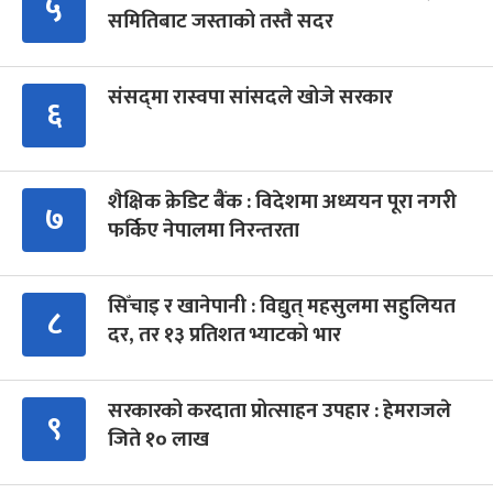
५
समितिबाट जस्ताको तस्तै सदर
संसद्‍मा रास्वपा सांसदले खोजे सरकार
६
शैक्षिक क्रेडिट बैंक : विदेशमा अध्ययन पूरा नगरी
७
फर्किए नेपालमा निरन्तरता
सिँचाइ र खानेपानी : विद्युत् महसुलमा सहुलियत
८
दर, तर १३ प्रतिशत भ्याटको भार
सरकारको करदाता प्रोत्साहन उपहार : हेमराजले
९
जिते १० लाख