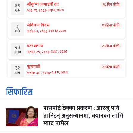
श्रीकृष्ण जन्माष्टमी व्रत
२८ दिन बाँकी
१९
-
भाद्र १९, २०८३
Sep 4, 2026
शुक्र
संविधान दिवस
१ महिना बाँकी
३
-
असोज ३, २०८३
Sep 19, 2026
शनि
घटस्थापना
२ महिना बाँकी
२५
-
असोज २५, २०८३
Oct 11, 2026
आइत
फूलपाती
२ महिना बाँकी
३१
-
असोज ३१ , २०८३
Oct 17, 2026
शनि
कार्तिक सङ्क्रान्ति
२ महिना बाँकी
१
सिफारिस
-
कार्तिक १, २०८३
Oct 18, 2026
आइत
पासपोर्ट ठेक्का प्रकरण : आरजु पनि
महानवमी
२ महिना बाँकी
३
-
तानिइन् अनुसन्धानमा, बयानका लागि
कार्तिक ३, २०८३
Oct 20, 2026
मंगल
म्याद तामेल
विजयादशमी
२ महिना बाँकी
४