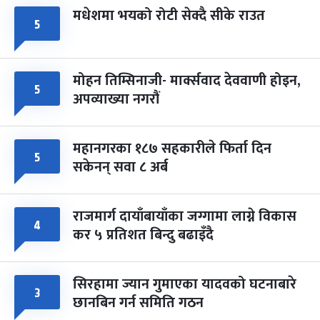
मधेशमा भयको रोटी सेक्दै सीके राउत
५
मोहन तिम्सिनाजी- मार्क्सवाद देववाणी होइन,
५
अपव्याख्या नगरौं
महानगरका १८७ सहकारीले फिर्ता दिन
५
सकेनन् सवा ८ अर्ब
राजमार्ग दायाँबायाँका जग्गामा लाग्ने विकास
४
कर ५ प्रतिशत बिन्दु बढाइँदै
सिरहामा ज्यान गुमाएका यादवको घटनाबारे
३
छानबिन गर्न समिति गठन