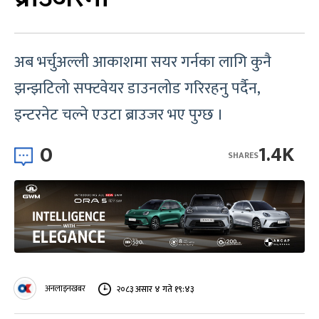
अब भर्चुअल्ली आकाशमा सयर गर्नका लागि कुनै
झन्झटिलो सफ्टवेयर डाउनलोड गरिरहनु पर्दैन,
इन्टरनेट चल्ने एउटा ब्राउजर भए पुग्छ ।
0
1.4K
SHARES
अनलाइनखबर
२०८३ असार ४ गते १९:४३