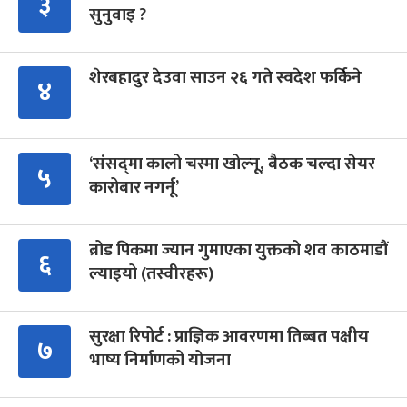
३
सुनुवाइ ?
शेरबहादुर देउवा साउन २६ गते स्वदेश फर्किने
४
‘संसद्‍मा कालो चस्मा खोल्नू, बैठक चल्दा सेयर
५
कारोबार नगर्नू’
ब्रोड पिकमा ज्यान गुमाएका युक्तको शव काठमाडौं
६
ल्याइयो (तस्वीरहरू)
सुरक्षा रिपोर्ट : प्राज्ञिक आवरणमा तिब्बत पक्षीय
७
भाष्य निर्माणको योजना