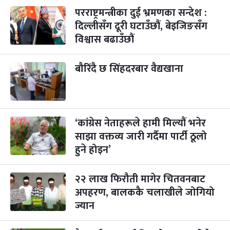
-
कार्तिक ४, २०८३
Oct 21, 2026
बुध
परराष्ट्रमन्त्रीका दुई भ्रमणका सन्देश :
दिल्लीसँग दूरी घटाउँछौं, बेइजिङसँग
पापा‌ङ्कुशा एकादशी व्रत
२ महिना बाँकी
५
विश्वास बढाउँछौं
-
कार्तिक ५, २०८३
Oct 22, 2026
बिहि
कुकुर तिहार
बौरिँदै छ सिंहदरबार वैद्यखाना
३ महिना बाँकी
२२
-
कार्तिक २२, २०८३
Nov 8, 2026
आइत
गाई पूजा
३ महिना बाँकी
२३
-
कार्तिक २३, २०८३
Nov 9, 2026
सोम
‘कांग्रेस नेताहरूले हामी मिल्यौं भनेर
साझा वक्तव्य जारी गर्दैमा पार्टी ठूलो
गोरुपुजा
३ महिना बाँकी
२४
-
हुने होइन’
कार्तिक २४, २०८३
Nov 10, 2026
मंगल
भाइटीका
३ महिना बाँकी
२५
२२ लाख फिरौती मागेर चितवनबाट
-
कार्तिक २५, २०८३
Nov 11, 2026
बुध
अपहरण, बालककै चलाखीले जोगियो
ज्यान
छठपर्व
३ महिना बाँकी
२९
-
कार्तिक २९, २०८३
Nov 15, 2026
आइत