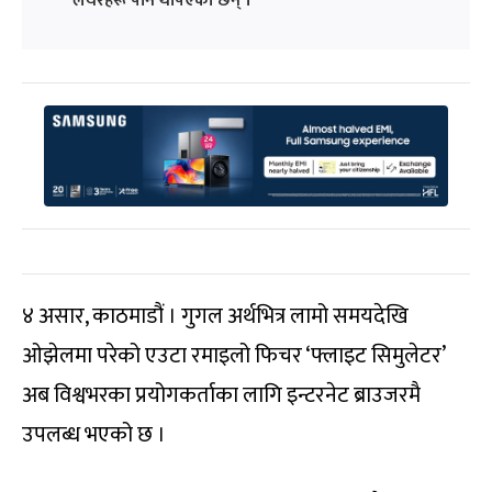
लेयरहरू पनि थपिएका छन् ।
४ असार, काठमाडौं । गुगल अर्थभित्र लामो समयदेखि
ओझेलमा परेको एउटा रमाइलो फिचर ‘फ्लाइट सिमुलेटर’
अब विश्वभरका प्रयोगकर्ताका लागि इन्टरनेट ब्राउजरमै
उपलब्ध भएको छ ।