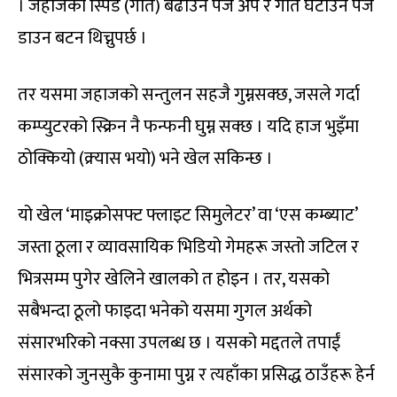
। जहाजको स्पिड (गति) बढाउन पेज अप र गति घटाउन पेज
डाउन बटन थिच्नुपर्छ ।
तर यसमा जहाजको सन्तुलन सहजै गुम्नसक्छ, जसले गर्दा
कम्प्युटरको स्क्रिन नै फन्फनी घुम्न सक्छ । यदि हाज भुइँमा
ठोक्कियो (क्र्यास भयो) भने खेल सकिन्छ ।
यो खेल ‘माइक्रोसफ्ट फ्लाइट सिमुलेटर’ वा ‘एस कम्ब्याट’
जस्ता ठूला र व्यावसायिक भिडियो गेमहरू जस्तो जटिल र
भित्रसम्म पुगेर खेलिने खालको त होइन । तर, यसको
सबैभन्दा ठूलो फाइदा भनेको यसमा गुगल अर्थको
संसारभरिको नक्सा उपलब्ध छ । यसको मद्दतले तपाईं
संसारको जुनसुकै कुनामा पुग्न र त्यहाँका प्रसिद्ध ठाउँहरू हेर्न