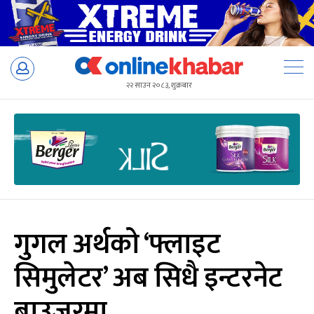
Skip
to
२२ साउन २०८३, शुक्रबार
content
गुगल अर्थको ‘फ्लाइट
सिमुलेटर’ अब सिधै इन्टरनेट
ब्राउजरमा