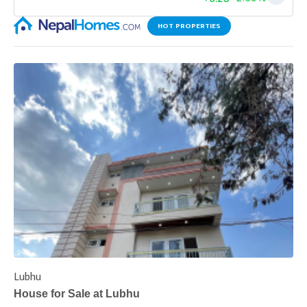
HOT PROPERTIES
Lubhu
C
House for Sale at Lubhu
H