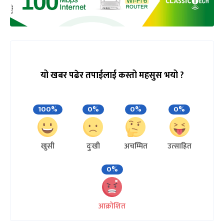
यो खबर पढेर तपाईलाई कस्तो महसुस भयो ?
100%
0%
0%
0%
खुसी
दुःखी
अचम्मित
उत्साहित
0%
आक्रोशित