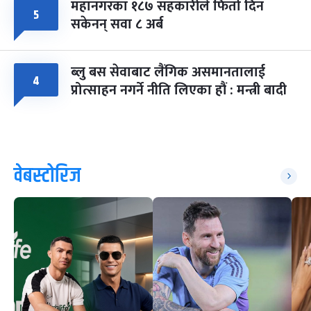
महानगरका १८७ सहकारीले फिर्ता दिन
५
सकेनन् सवा ८ अर्ब
ब्लु बस सेवाबाट लैंगिक असमानतालाई
४
प्रोत्साहन नगर्ने नीति लिएका हौं : मन्त्री बादी
वेबस्टोरिज