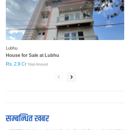
Lubhu
C
House for Sale at Lubhu
H
Rs. 2.9 Cr
R
Total Amount
‹
›
सम्बन्धित खबर