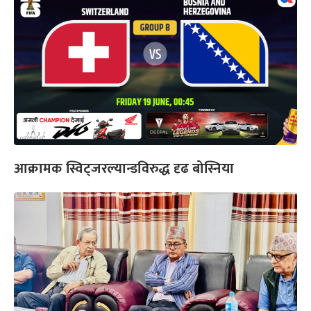
आक्रामक स्विट्जरल्यान्डविरुद्ध दृढ बोस्निया