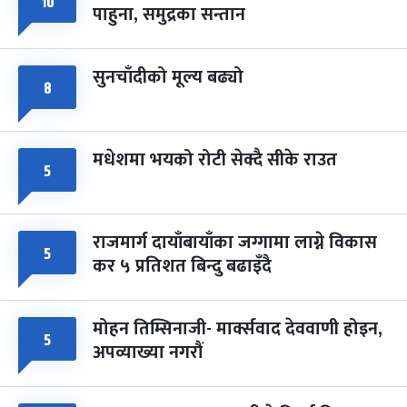
१०
-
चैत्र ८, २०८३
Mar 22, 2027
सोम
पाहुना, समुद्रका सन्तान
सुनचाँदीको मूल्य बढ्यो
८
मधेशमा भयको रोटी सेक्दै सीके राउत
५
राजमार्ग दायाँबायाँका जग्गामा लाग्ने विकास
५
कर ५ प्रतिशत बिन्दु बढाइँदै
मोहन तिम्सिनाजी- मार्क्सवाद देववाणी होइन,
५
अपव्याख्या नगरौं