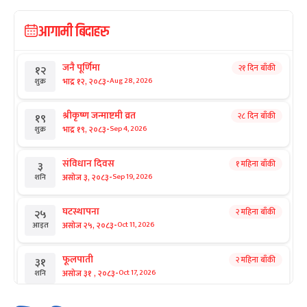
आगामी बिदाहरु
जनै पूर्णिमा
२१ दिन बाँकी
१२
-
भाद्र १२, २०८३
Aug 28, 2026
शुक्र
श्रीकृष्ण जन्माष्टमी व्रत
२८ दिन बाँकी
१९
-
भाद्र १९, २०८३
Sep 4, 2026
शुक्र
संविधान दिवस
१ महिना बाँकी
३
-
असोज ३, २०८३
Sep 19, 2026
शनि
घटस्थापना
२ महिना बाँकी
२५
-
असोज २५, २०८३
Oct 11, 2026
आइत
फूलपाती
२ महिना बाँकी
३१
-
असोज ३१ , २०८३
Oct 17, 2026
शनि