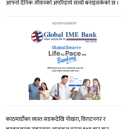
आफ्नो दैनिक जीवनको अपरिहार्य साथी बनाइसकेको छ ।
काठमाडौंका व्यस्त सडकदेखि पोखरा, विराटनगर र