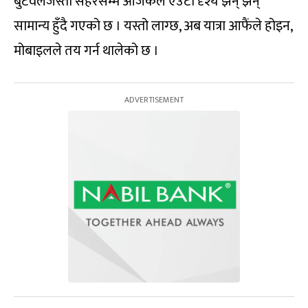
बुटवलजस्ता सहरसम्म आजकल एउटा दृश्य झन् झन्
सामान्य हुँदै गएको छ । यस्तो लाग्छ, अब यात्रा आफैंले होइन,
मोबाइलले तय गर्न थालेको छ ।