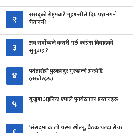
संसद्को रोष्ट्रमबाटै गृहमन्त्रीले दिए प्रश्न नगर्न
२
चेतावनी
अब सर्वोच्चले कसरी गर्छ कांग्रेस विवादको
३
सुनुवाइ ?
पर्वतारोही पुरबहादुर गुरुङको अन्त्येष्टि
४
(तस्वीरहरू)
गुन्डुमा अड्किए एमाले पुनर्गठनका प्रस्तावहरू
५
‘संसद्‍मा कालो चस्मा खोल्नू, बैठक चल्दा सेयर
६