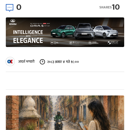
0
10
SHARES
आदर्श भण्डारी
२०८३ असार ४ गते १८:००