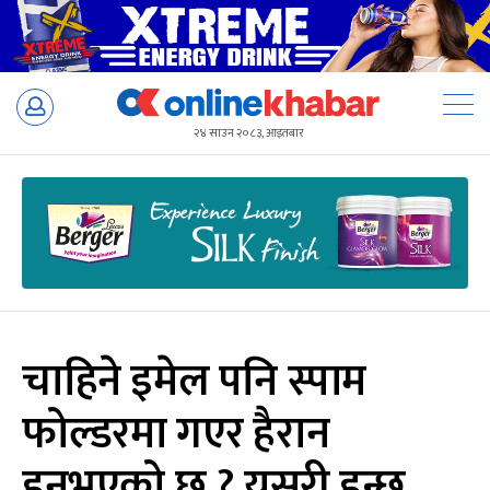
Skip
to
२४ साउन २०८३, आइतबार
content
चाहिने इमेल पनि स्पाम
फोल्डरमा गएर हैरान
हुनुभएको छ ? यसरी हुन्छ