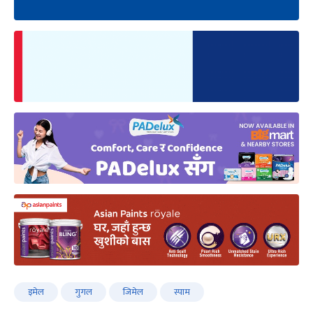
इमेल
गुगल
जिमेल
स्पाम