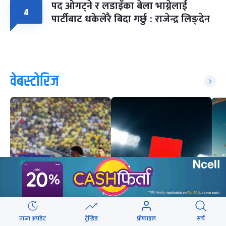
पद ओगट्ने र लडाइँका बेला भाग्नेलाई
४
पार्टीबाट धकेलेरै बिदा गर्छु : राजेन्द्र लिङ्देन
वेबस्टोरिज
विश्वकप अपडेट : कतारको
विश्वकप २०२६ : उद्घाटन
ताजा अपडेट
ट्रेन्डिङ
प्रोफाइल
सर्च