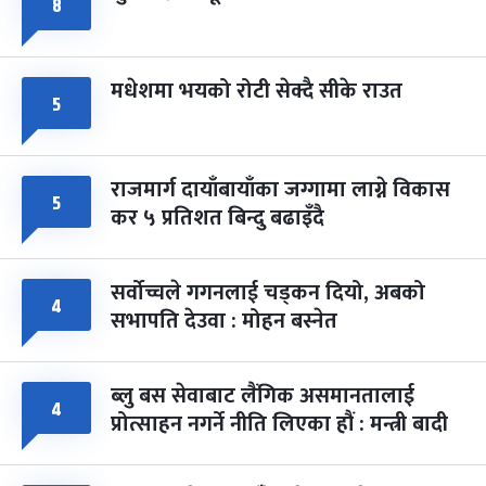
८
मधेशमा भयको रोटी सेक्दै सीके राउत
५
राजमार्ग दायाँबायाँका जग्गामा लाग्ने विकास
५
कर ५ प्रतिशत बिन्दु बढाइँदै
सर्वोच्चले गगनलाई चड्कन दियो, अबको
४
सभापति देउवा : मोहन बस्नेत
ब्लु बस सेवाबाट लैंगिक असमानतालाई
४
प्रोत्साहन नगर्ने नीति लिएका हौं : मन्त्री बादी