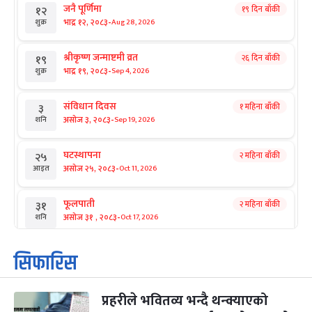
जनै पूर्णिमा
१९ दिन बाँकी
१२
-
भाद्र १२, २०८३
Aug 28, 2026
शुक्र
श्रीकृष्ण जन्माष्टमी व्रत
२६ दिन बाँकी
१९
-
भाद्र १९, २०८३
Sep 4, 2026
शुक्र
संविधान दिवस
१ महिना बाँकी
३
-
असोज ३, २०८३
Sep 19, 2026
शनि
घटस्थापना
२ महिना बाँकी
२५
-
असोज २५, २०८३
Oct 11, 2026
आइत
फूलपाती
२ महिना बाँकी
३१
-
असोज ३१ , २०८३
Oct 17, 2026
शनि
कार्तिक सङ्क्रान्ति
२ महिना बाँकी
१
सिफारिस
-
कार्तिक १, २०८३
Oct 18, 2026
आइत
प्रहरीले भवितव्य भन्दै थन्क्याएको
महानवमी
२ महिना बाँकी
३