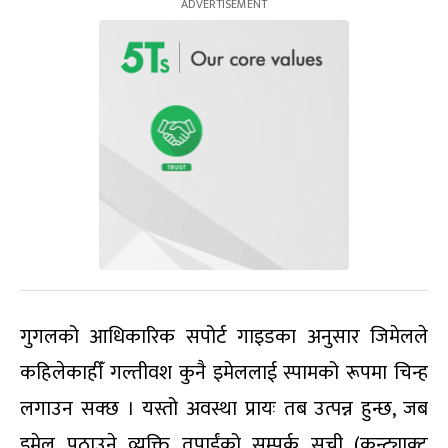
गुगलको आधिकारिक सपोर्ट गाइडका अनुसार जिमेलले
कहिलेकाहीँ गल्तीवश कुनै इमेललाई स्पामको रूपमा चिन्ह
लगाउन सक्छ । यस्तो अवस्था प्रायः तब उत्पन्न हुन्छ, जब
इमेल पठाउने व्यक्ति तपाईंको सम्पर्क सूची (कन्ट्याक्ट