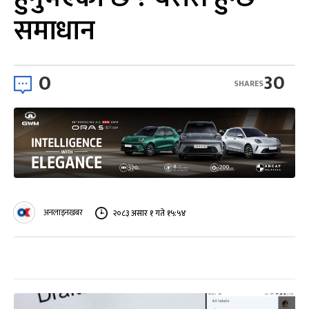
समाधान
0
30
SHARES
अनलाइनखबर
२०८३ असार १ गते १५:५४