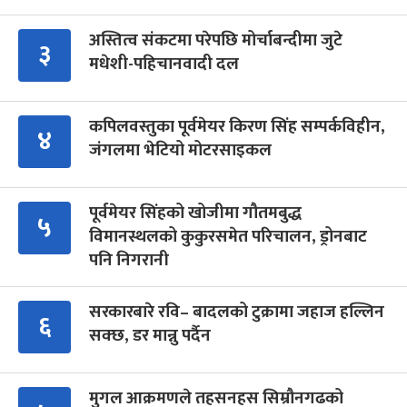
अस्तित्व संकटमा परेपछि मोर्चाबन्दीमा जुटे
३
मधेशी-पहिचानवादी दल
कपिलवस्तुका पूर्वमेयर किरण सिंह सम्पर्कविहीन,
४
जंगलमा भेटियो मोटरसाइकल
पूर्वमेयर सिंहको खोजीमा गौतमबुद्ध
५
विमानस्थलको कुकुरसमेत परिचालन, ड्रोनबाट
पनि निगरानी
सरकारबारे रवि– बादलको टुक्रामा जहाज हल्लिन
६
सक्छ, डर मान्नु पर्दैन
मुगल आक्रमणले तहसनहस सिम्रौनगढको