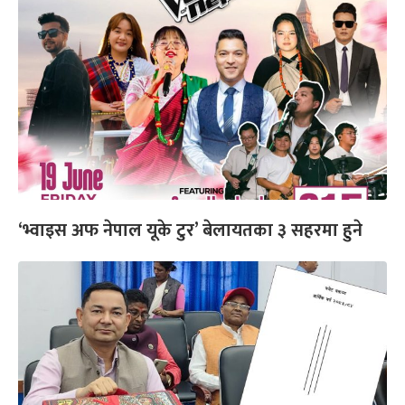
‘भ्वाइस अफ नेपाल यूके टुर’ बेलायतका ३ सहरमा हुने