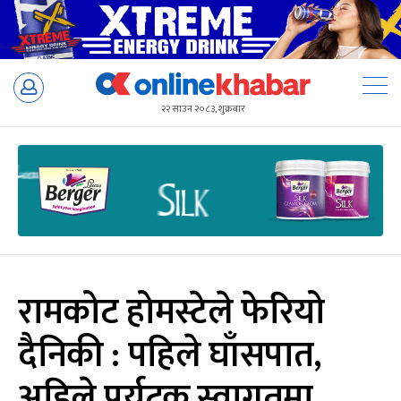
Skip
to
२२ साउन २०८३, शुक्रबार
content
रामकोट होमस्टेले फेरियो
दैनिकी : पहिले घाँसपात,
अहिले पर्यटक स्वागतमा