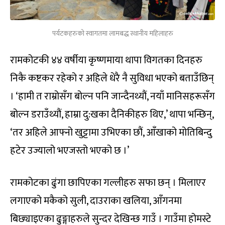
पर्यटकहरुको स्वागतमा लामबद्ध स्थानीय महिलाहरु
रामकोटकी ४४ वर्षीया कृष्णमाया थापा विगतका दिनहरु
निकै कष्टकर रहेको र अहिले धेरै नै सुविधा भएको बताउँछिन्
। ‘हामी त राम्रोसँग बोल्न पनि जान्दैनथ्यौं, नयाँ मानिसहरूसँग
बोल्न डराउँथ्यौं, हाम्रा दु:खका दैनिकीहरु थिए,’ थापा भन्छिन्,
‘तर अहिले आफ्नो खुट्टामा उभिएका छौं, आँखाको मोतिबिन्दु
हटेर उज्यालो भएजस्तो भएको छ ।’
रामकोटका ढुंगा छापिएका गल्लीहरु सफा छन् । मिलाएर
लगाएको मकैको सुली, दाउराका खलिया, आँगनमा
बिछ्याइएका ढुङ्गाहरुले सुन्दर देखिन्छ गाउँ । गाउँमा होमस्टे