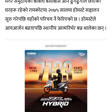
मगर समुदायको बाक्लो बसोबास अनि ढुंगैढुंगाले छाएका
घरहरू रहेको रामकोटमा २०७५ सालमा होमस्टे सञ्चालन
सुरु गरेपछि यहाँको परिचय नै फेरिएको छ । होमस्टेले
आयआर्जन बढाएपछि स्थानीय आत्मनिर्भर बन्न थालेका छन् ।