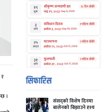
श्रीकृष्ण जन्माष्टमी व्रत
२८ दिन बाँकी
१९
-
भाद्र १९, २०८३
Sep 4, 2026
शुक्र
संविधान दिवस
१ महिना बाँकी
३
-
असोज ३, २०८३
Sep 19, 2026
शनि
घटस्थापना
२ महिना बाँकी
२५
-
असोज २५, २०८३
Oct 11, 2026
आइत
फूलपाती
२ महिना बाँकी
३१
-
असोज ३१ , २०८३
Oct 17, 2026
शनि
 र
कार्तिक सङ्क्रान्ति
२ महिना बाँकी
१
सिफारिस
-
कार्तिक १, २०८३
Oct 18, 2026
आइत
महानवमी
२ महिना बाँकी
३
न्छ ।
-
कार्तिक ३, २०८३
Oct 20, 2026
मंगल
संसद्को विशेष दिनमा
बालेनको बिझाउने दृश्य
विजयादशमी
२ महिना बाँकी