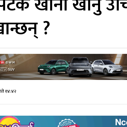
पटक खाना खानु उच
न्छन् ?
गते १४:४२