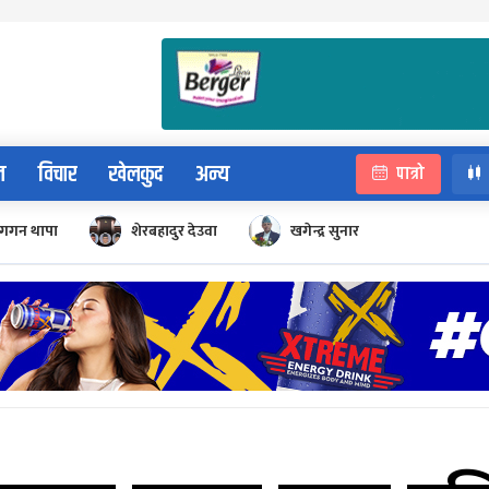
न
विचार
खेलकुद
अन्य
पात्रो
गगन थापा
शेरबहादुर देउवा
खगेन्द्र सुनार