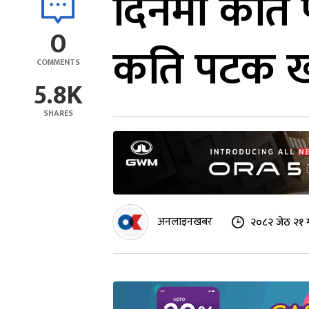
दिनमा कति 
0
कति पटक खा
COMMENTS
5.8K
SHARES
अनलाइनखबर
२०८२ जेठ २१ 