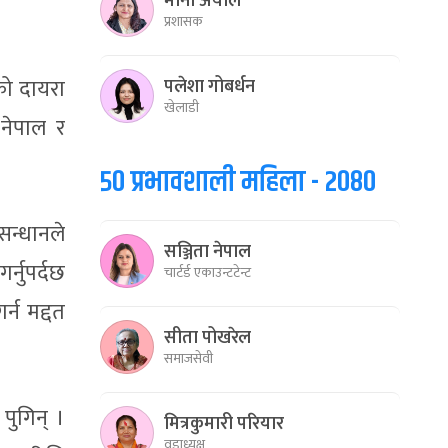
मीना अर्याल
प्रशासक
को दायरा
पलेशा गोबर्धन
खेलाडी
 नेपाल र
५० प्रभावशाली महिला - २०८०
सन्धानले
सञ्जिता नेपाल
्नुपर्दछ
चार्टर्ड एकाउन्टटेन्ट
्न मद्दत
सीता पोखरेल
समाजसेवी
पुगिन् ।
मित्रकुमारी परियार
वडाध्यक्ष