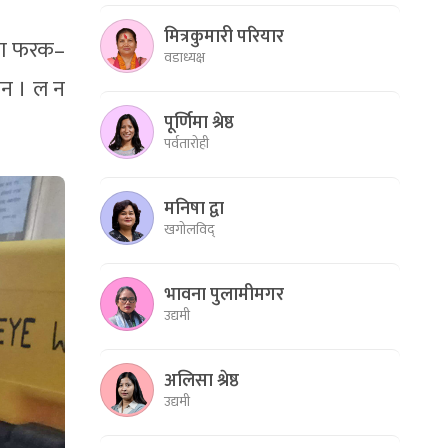
मित्रकुमारी परियार
नका फरक–
वडाध्यक्ष
ेन । ल न
पूर्णिमा श्रेष्ठ
पर्वतारोही
मनिषा द्वा
खगोलविद्
भावना पुलामीमगर
उद्यमी
अलिसा श्रेष्ठ
उद्यमी