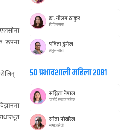
डा. नीलम ठाकुर
चिकित्सक
एसएलसीमा
िक रूपमा
पविता ढुंगेल
अनुसन्धाता
५० प्रभावशाली महिला २०८१
 रोजिन् ।
सञ्जिता नेपाल
चार्टर्ड एकाउन्टटेन्ट
िज्ञानमा
 आधारभूत
सीता पोखरेल
समाजसेवी