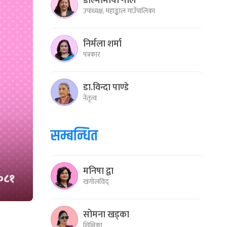
डोल्मामाया गोले
उपाध्यक्ष, महाङ्काल गाउँपालिका
निर्मला शर्मा
पत्रकार
डा.विन्दा पाण्डे
नेतृत्व
सम्बन्धित
मनिषा द्वा
खगोलविद्
सोमना खड्का
शिक्षिका