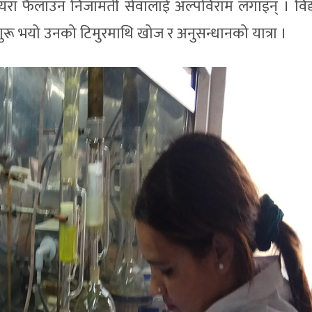
ायरा फैलाउन निजामती सेवालाई अल्पविराम लगाइन् । विद्
रू भयो उनको टिमुरमाथि खोज र अनुसन्धानको यात्रा ।