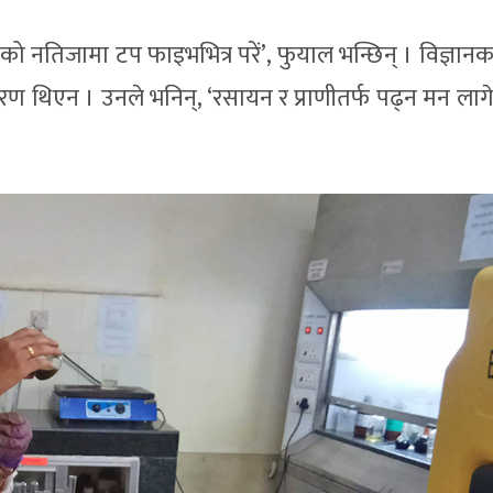
सीको नतिजामा टप फाइभभित्र परें’, फुयाल भन्छिन् । विज्ञा
ारण थिएन । उनले भनिन्, ‘रसायन र प्राणीतर्फ पढ्न मन लाग