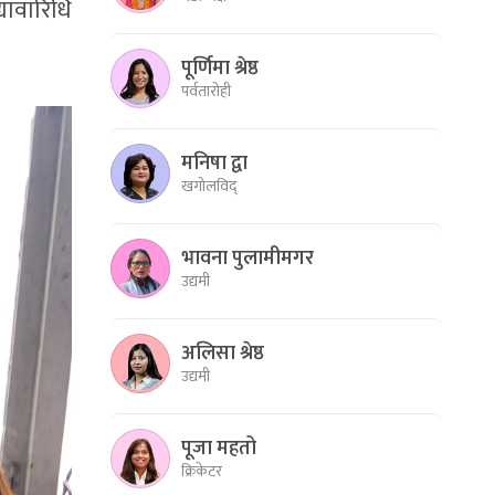
यावारिधि
पूर्णिमा श्रेष्ठ
पर्वतारोही
मनिषा द्वा
खगोलविद्
भावना पुलामीमगर
उद्यमी
अलिसा श्रेष्ठ
उद्यमी
पूजा महतो
क्रिकेटर