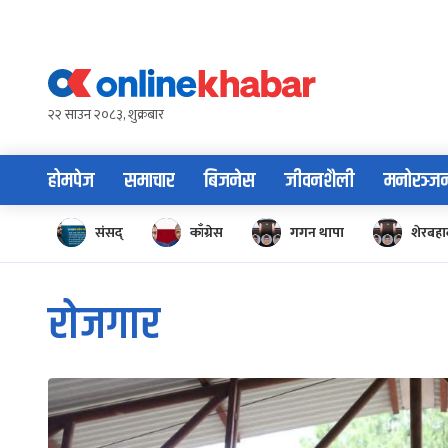
Skip
to
content
२२ साउन २०८३, शुक्रबार
होमपेज
समाचार
बिजनेस
जीवनशैली
मनोरञ्ज
संसद्
काँग्रेस
गगन थापा
शेरबहाद
रोजगार