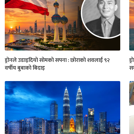
ड्रोनले उडाइदियो सोमको सपना : छोराको शवलाई ९२
ड्
वर्षीय बुबाको बिदाइ
स