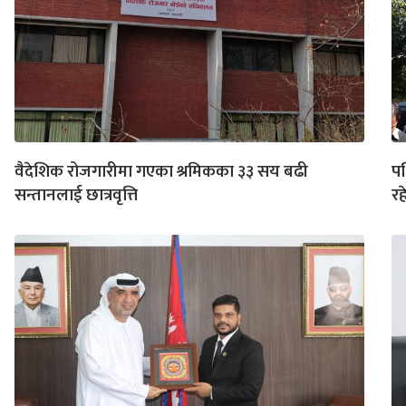
वैदेशिक रोजगारीमा गएका श्रमिकका ३३ सय बढी
पश
सन्तानलाई छात्रवृत्ति
रह