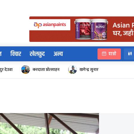
न
विचार
खेलकुद
अन्य
पात्रो
ुर देउवा
करदाता प्रोत्साहन
खगेन्द्र सुनार