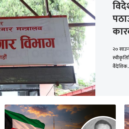
विदे
पठा
कार
२० साउन
स्वीकृति
वैदेशिक..