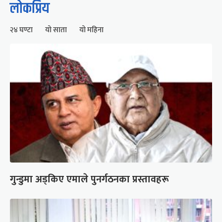
लोकप्रिय
२४ घण्टा
यो साता
यो महिना
गुन्डुमा अड्किए एमाले पुनर्गठनका प्रस्तावहरू