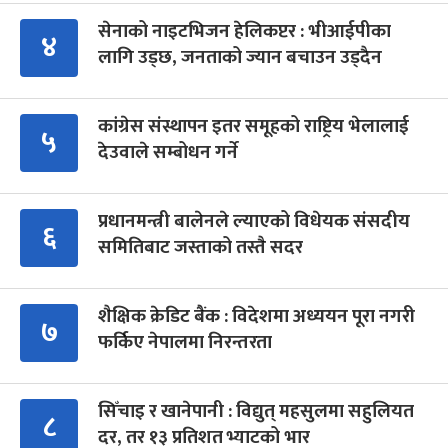
सेनाको नाइटभिजन हेलिकप्टर : भीआईपीका
४
लागि उड्छ, जनताको ज्यान बचाउन उड्दैन
कांग्रेस संस्थापन इतर समूहको राष्ट्रिय भेलालाई
५
देउवाले सम्बोधन गर्ने
प्रधानमन्त्री बालेनले ल्याएको विधेयक संसदीय
६
समितिबाट जस्ताको तस्तै सदर
शैक्षिक क्रेडिट बैंक : विदेशमा अध्ययन पूरा नगरी
७
फर्किए नेपालमा निरन्तरता
सिँचाइ र खानेपानी : विद्युत् महसुलमा सहुलियत
८
दर, तर १३ प्रतिशत भ्याटको भार