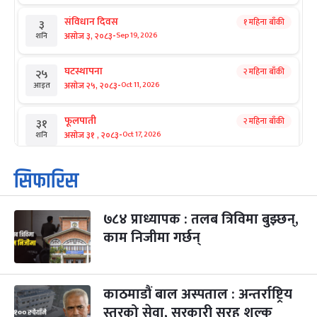
संविधान दिवस
१ महिना बाँकी
३
-
असोज ३, २०८३
Sep 19, 2026
शनि
घटस्थापना
२ महिना बाँकी
२५
-
असोज २५, २०८३
Oct 11, 2026
आइत
फूलपाती
२ महिना बाँकी
३१
-
असोज ३१ , २०८३
Oct 17, 2026
शनि
कार्तिक सङ्क्रान्ति
२ महिना बाँकी
१
सिफारिस
-
कार्तिक १, २०८३
Oct 18, 2026
आइत
७८४ प्राध्यापक : तलब त्रिविमा बुझ्छन्,
महानवमी
२ महिना बाँकी
३
-
काम निजीमा गर्छन्
कार्तिक ३, २०८३
Oct 20, 2026
मंगल
विजयादशमी
२ महिना बाँकी
४
-
कार्तिक ४, २०८३
Oct 21, 2026
बुध
काठमाडौं बाल अस्पताल : अन्तर्राष्ट्रिय
स्तरको सेवा, सरकारी सरह शुल्क