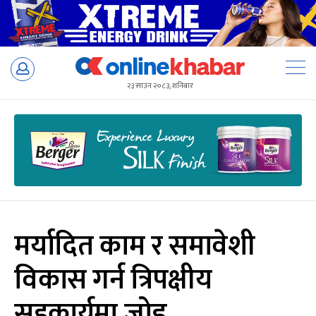
Skip
to
२३ साउन २०८३, शनिबार
content
मर्यादित काम र समावेशी
विकास गर्न त्रिपक्षीय
सहकार्यमा जोड