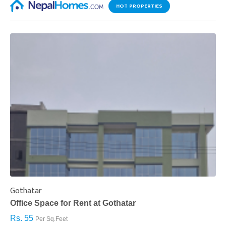
HOT PROPERTIES
Gothatar
S
Office Space for Rent at Gothatar
H
Rs. 55
R
Per Sq.Feet