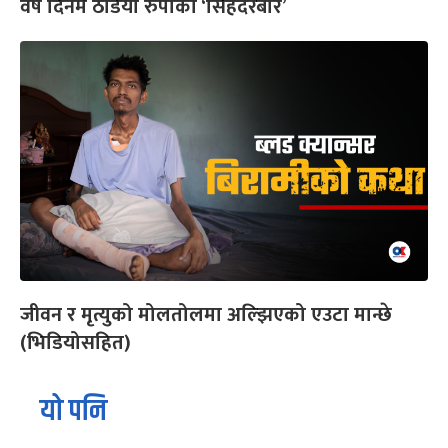
वर्ष दिनमै ठडियो रुपाको ‘सिंहदरबार’
जीवन र मृत्युको मोलतोलमा अल्झिएको एउटा मान्छे
(भिडियोसहित)
यो पनि