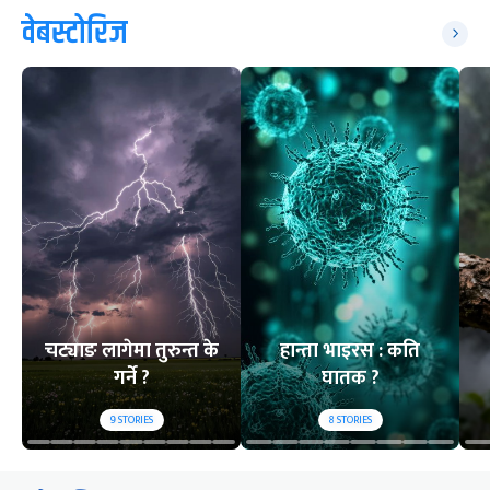
वेबस्टोरिज
चट्याङ लागेमा तुरुन्त के
हान्ता भाइरस : कति
गर्ने ?
घातक ?
9
STORIES
8
STORIES