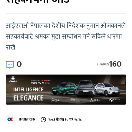
आईएलओ नेपालका देशीय निर्देशक नुमान ओजकानले
सहकार्यबाटै श्रमका मुद्दा सम्बोधन गर्न सकिने धारणा
राखे ।
0
160
SHARES
अनलाइनखबर
२०८३ वैशाख ३० गते १८:२८