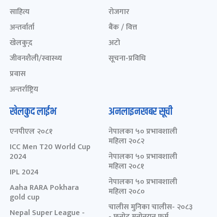
साहित्य
रोजगार
अन्तर्वार्ता
बैंक / वित्त
खेलकुद़़
अटो
जीवनशैली/स्वास्थ्य
सूचना-प्रविधि
प्रवास
अन्तर्राष्ट्रिय
खेलकुद लाईभ
अनलाइनखबर सूची
एनपीएल २०८१
नेपालका ५० प्रभावशाली
महिला २०८२
ICC Men T20 World Cup
2024
नेपालका ५० प्रभावशाली
महिला २०८१
IPL 2024
नेपालका ५० प्रभावशाली
Aaha RARA Pokhara
महिला २०८०
gold cup
चालीस मुनिका चालीस- २०८३
Nepal Super League -
- छनोट मनोनयन फर्म