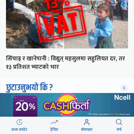
सिँचाइ र खानेपानी : विद्युत् महसुलमा सहुलियत दर, तर
१३ प्रतिशत भ्याटको भार
छुटाउनुभयो कि ?
संसद्लाई टेर्दैनन् प्रधानमन्त्री, लाचार
छन् सभामुख
ताजा अपडेट
ट्रेन्डिङ
प्रोफाइल
सर्च