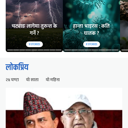
चट्याङ लागेमा तुरुन्त के
हान्ता भाइरस : कति
गर्ने ?
घातक ?
9
STORIES
8
STORIES
लोकप्रिय
२४ घण्टा
यो साता
यो महिना