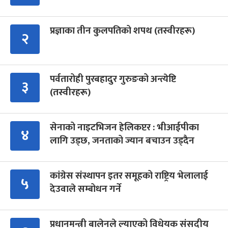
प्रज्ञाका तीन कुलपतिको शपथ (तस्वीरहरू)
२
पर्वतारोही पुरबहादुर गुरुङको अन्त्येष्टि
३
(तस्वीरहरू)
सेनाको नाइटभिजन हेलिकप्टर : भीआईपीका
४
लागि उड्छ, जनताको ज्यान बचाउन उड्दैन
कांग्रेस संस्थापन इतर समूहको राष्ट्रिय भेलालाई
५
देउवाले सम्बोधन गर्ने
प्रधानमन्त्री बालेनले ल्याएको विधेयक संसदीय