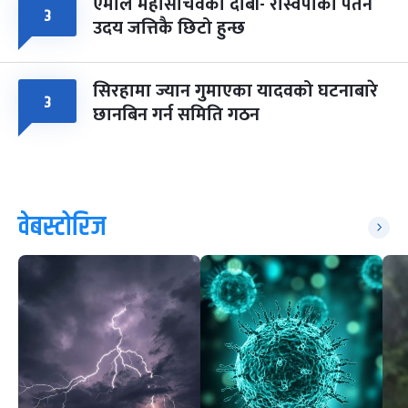
एमाले महासचिवको दाबी- रास्वपाको पतन
३
उदय जत्तिकै छिटो हुन्छ
सिरहामा ज्यान गुमाएका यादवको घटनाबारे
३
छानबिन गर्न समिति गठन
वेबस्टोरिज