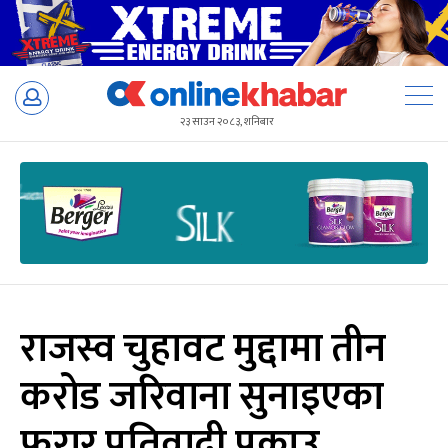
Skip
to
२३ साउन २०८३, शनिबार
content
राजस्व चुहावट मुद्दामा तीन
करोड जरिवाना सुनाइएका
फरार प्रतिवादी पक्राउ