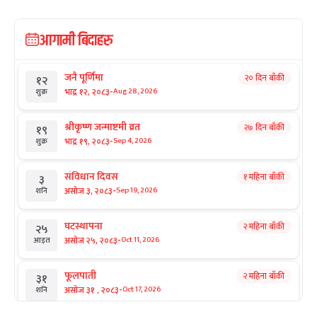
आगामी बिदाहरु
जनै पूर्णिमा
२० दिन बाँकी
१२
-
भाद्र १२, २०८३
Aug 28, 2026
शुक्र
श्रीकृष्ण जन्माष्टमी व्रत
२७ दिन बाँकी
१९
-
भाद्र १९, २०८३
Sep 4, 2026
शुक्र
संविधान दिवस
१ महिना बाँकी
३
-
असोज ३, २०८३
Sep 19, 2026
शनि
घटस्थापना
२ महिना बाँकी
२५
-
असोज २५, २०८३
Oct 11, 2026
आइत
फूलपाती
२ महिना बाँकी
३१
-
असोज ३१ , २०८३
Oct 17, 2026
शनि