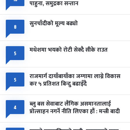
८
पाहुना, समुद्रका सन्तान
-
चैत्र ८, २०८३
Mar 22, 2027
सोम
सुनचाँदीको मूल्य बढ्यो
८
मधेशमा भयको रोटी सेक्दै सीके राउत
५
राजमार्ग दायाँबायाँका जग्गामा लाग्ने विकास
५
कर ५ प्रतिशत बिन्दु बढाइँदै
ब्लु बस सेवाबाट लैंगिक असमानतालाई
४
प्रोत्साहन नगर्ने नीति लिएका हौं : मन्त्री बादी