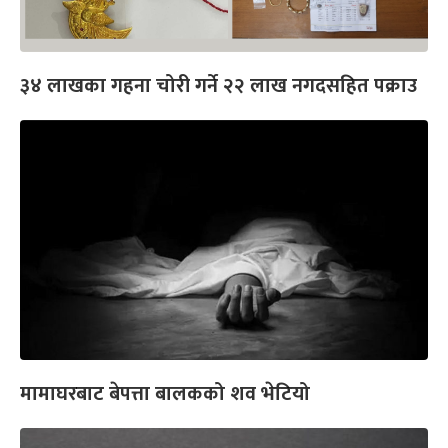
३४ लाखका गहना चोरी गर्ने २२ लाख नगदसहित पक्राउ
मामाघरबाट बेपत्ता बालकको शव भेटियो