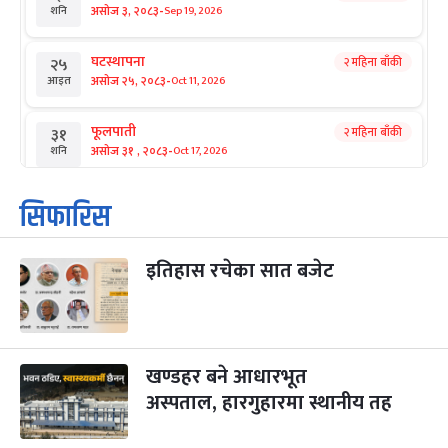
-
असोज ३, २०८३
Sep 19, 2026
शनि
घटस्थापना
२ महिना बाँकी
२५
-
असोज २५, २०८३
Oct 11, 2026
आइत
फूलपाती
२ महिना बाँकी
३१
-
असोज ३१ , २०८३
Oct 17, 2026
शनि
कार्तिक सङ्क्रान्ति
२ महिना बाँकी
१
सिफारिस
-
कार्तिक १, २०८३
Oct 18, 2026
आइत
इतिहास रचेका सात बजेट
महानवमी
२ महिना बाँकी
३
-
कार्तिक ३, २०८३
Oct 20, 2026
मंगल
विजयादशमी
२ महिना बाँकी
४
-
कार्तिक ४, २०८३
Oct 21, 2026
बुध
खण्डहर बने आधारभूत
अस्पताल, हारगुहारमा स्थानीय तह
पापा‌ङ्कुशा एकादशी व्रत
२ महिना बाँकी
५
-
कार्तिक ५, २०८३
Oct 22, 2026
बिहि