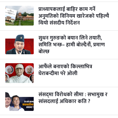
प्राध्यापकलाई बाहिर काम गर्ने
कुकुर तिहार
३ महिना बाँकी
२२
-
कार्तिक २२, २०८३
अनुमतिको विनियम खारेजको पहिल्यै
Nov 8, 2026
आइत
थियो संसदीय निर्देशन
गाई पूजा
३ महिना बाँकी
२३
-
कार्तिक २३, २०८३
Nov 9, 2026
सोम
सुधन गुरुङको बयान लिने तयारी,
समिति भन्छ– हामी बोल्दैनौं, प्रमाण
गोरुपुजा
३ महिना बाँकी
२४
बोल्छ
-
कार्तिक २४, २०८३
Nov 10, 2026
मंगल
भाइटीका
३ महिना बाँकी
२५
आफैंले बनाएको किल्लाभित्र
-
कार्तिक २५, २०८३
Nov 11, 2026
बुध
घेराबन्दीमा परे ओली
छठपर्व
३ महिना बाँकी
२९
-
कार्तिक २९, २०८३
Nov 15, 2026
आइत
संसद्‌मा विरोधको सीमा : सभामुख र
सांसदलाई अधिकार कति ?
क्रिसमस डे
४ महिना बाँकी
१०
-
पौष १०, २०८३
Dec 25, 2026
शुक्र