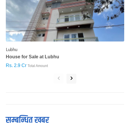
Lubhu
C
House for Sale at Lubhu
H
Rs. 2.9 Cr
R
Total Amount
‹
›
सम्बन्धित खबर