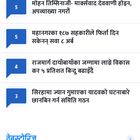
मोहन तिम्सिनाजी- मार्क्सवाद देववाणी होइन,
५
अपव्याख्या नगरौं
महानगरका १८७ सहकारीले फिर्ता दिन
५
सकेनन् सवा ८ अर्ब
राजमार्ग दायाँबायाँका जग्गामा लाग्ने विकास
४
कर ५ प्रतिशत बिन्दु बढाइँदै
सिरहामा ज्यान गुमाएका यादवको घटनाबारे
३
छानबिन गर्न समिति गठन
वेबस्टोरिज