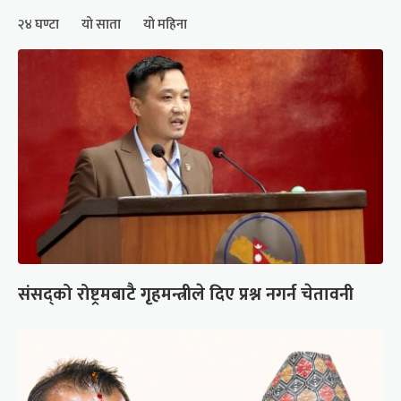
२४ घण्टा
यो साता
यो महिना
संसद्को रोष्ट्रमबाटै गृहमन्त्रीले दिए प्रश्न नगर्न चेतावनी