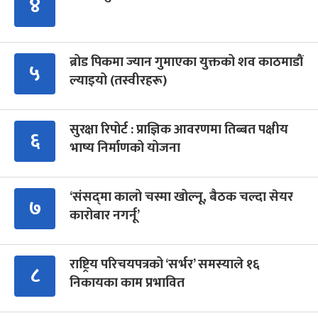
४
ब्रोड पिकमा ज्यान गुमाएका युक्तको शव काठमाडौं
५
ल्याइयो (तस्वीरहरू)
सुरक्षा रिपोर्ट : प्राज्ञिक आवरणमा तिब्बत पक्षीय
६
भाष्य निर्माणको योजना
‘संसद्‍मा कालो चस्मा खोल्नू, बैठक चल्दा सेयर
७
कारोबार नगर्नू’
राष्ट्रिय परिचयपत्रको ‘सर्भर’ समस्याले १६
८
निकायका काम प्रभावित