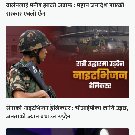
बालेनलाई मनीष झाको जवाफ : महान जनादेश पाएको
सरकार एक्लो छैन
सेनाको नाइटभिजन हेलिकप्टर : भीआईपीका लागि उड्छ,
जनताको ज्यान बचाउन उड्दैन