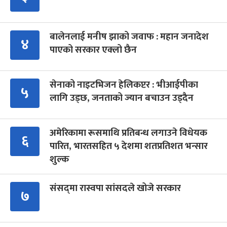
बालेनलाई मनीष झाको जवाफ : महान जनादेश
४
पाएको सरकार एक्लो छैन
सेनाको नाइटभिजन हेलिकप्टर : भीआईपीका
५
लागि उड्छ, जनताको ज्यान बचाउन उड्दैन
अमेरिकामा रूसमाथि प्रतिबन्ध लगाउने विधेयक
६
पारित, भारतसहित ५ देशमा शतप्रतिशत भन्सार
शुल्क
संसद्‍मा रास्वपा सांसदले खोजे सरकार
७