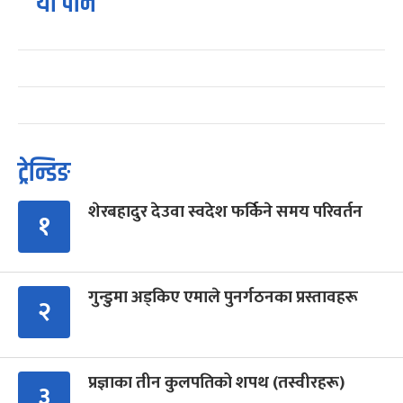
यो पनि
ट्रेन्डिङ
शेरबहादुर देउवा स्वदेश फर्किने समय परिवर्तन
१
गुन्डुमा अड्किए एमाले पुनर्गठनका प्रस्तावहरू
२
प्रज्ञाका तीन कुलपतिको शपथ (तस्वीरहरू)
३