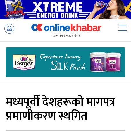
Skip
to
२३ साउन २०८३, शनिबार
content
मध्यपूर्वी देशहरूको मागपत्र
प्रमाणीकरण स्थगित