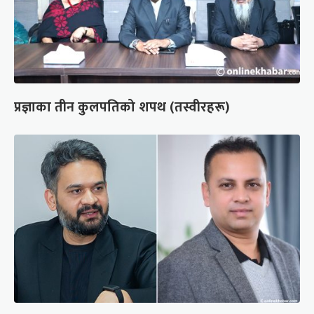
प्रज्ञाका तीन कुलपतिको शपथ (तस्वीरहरू)