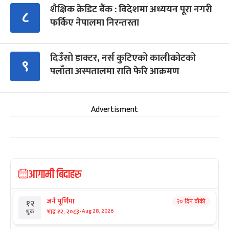
शैक्षिक क्रेडिट बैंक : विदेशमा अध्ययन पूरा नगरी
८
फर्किए नेपालमा निरन्तरता
दिउँसो डाक्टर, नर्स कुटिएको कालीकोटको
९
पलाँता अस्पतालमा राति फेरि आक्रमण
Advertisment
आगामी बिदाहरु
जनै पूर्णिमा
२० दिन बाँकी
१२
-
भाद्र १२, २०८३
Aug 28, 2026
शुक्र