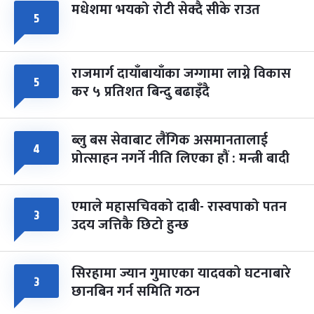
मधेशमा भयको रोटी सेक्दै सीके राउत
५
राजमार्ग दायाँबायाँका जग्गामा लाग्ने विकास
५
कर ५ प्रतिशत बिन्दु बढाइँदै
ब्लु बस सेवाबाट लैंगिक असमानतालाई
४
प्रोत्साहन नगर्ने नीति लिएका हौं : मन्त्री बादी
एमाले महासचिवको दाबी- रास्वपाको पतन
३
उदय जत्तिकै छिटो हुन्छ
सिरहामा ज्यान गुमाएका यादवको घटनाबारे
३
छानबिन गर्न समिति गठन