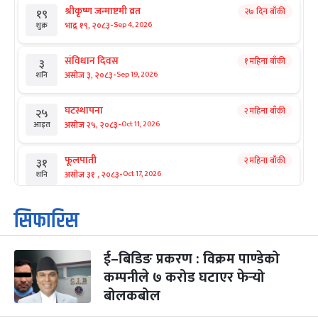
श्रीकृष्ण जन्माष्टमी व्रत
२७ दिन बाँकी
१९
-
भाद्र १९, २०८३
Sep 4, 2026
शुक्र
संविधान दिवस
१ महिना बाँकी
३
-
असोज ३, २०८३
Sep 19, 2026
शनि
घटस्थापना
२ महिना बाँकी
२५
-
असोज २५, २०८३
Oct 11, 2026
आइत
फूलपाती
२ महिना बाँकी
३१
-
असोज ३१ , २०८३
Oct 17, 2026
शनि
कार्तिक सङ्क्रान्ति
२ महिना बाँकी
१
सिफारिस
-
कार्तिक १, २०८३
Oct 18, 2026
आइत
ई–बिडिङ प्रकरण : विक्रम पाण्डेको
महानवमी
२ महिना बाँकी
३
-
कम्पनीले ७ करोड घटाएर फेर्‍यो
कार्तिक ३, २०८३
Oct 20, 2026
मंगल
बोलकबोल
विजयादशमी
२ महिना बाँकी
४