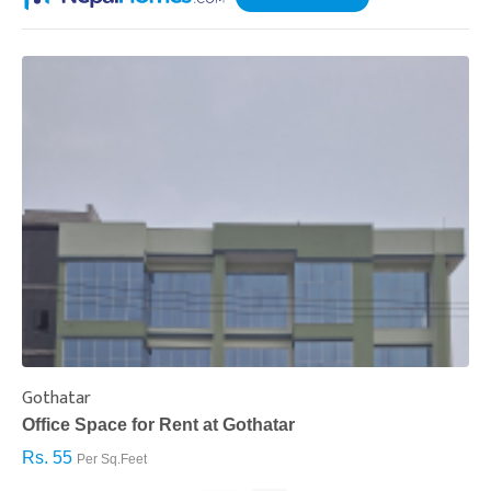
Gothatar
S
Office Space for Rent at Gothatar
H
Rs. 55
R
Per Sq.Feet