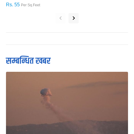
Rs. 55
R
Per Sq.Feet
‹
›
सम्बन्धित खबर