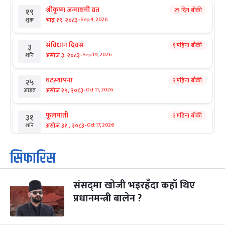
श्रीकृष्ण जन्माष्टमी व्रत
२९ दिन बाँकी
१९
-
भाद्र १९, २०८३
Sep 4, 2026
शुक्र
संविधान दिवस
१ महिना बाँकी
३
-
असोज ३, २०८३
Sep 19, 2026
शनि
घटस्थापना
२ महिना बाँकी
२५
-
असोज २५, २०८३
Oct 11, 2026
आइत
फूलपाती
२ महिना बाँकी
३१
-
असोज ३१ , २०८३
Oct 17, 2026
शनि
कार्तिक सङ्क्रान्ति
२ महिना बाँकी
१
सिफारिस
-
कार्तिक १, २०८३
Oct 18, 2026
आइत
संसद्‌मा खोजी भइरहँदा कहाँ थिए
महानवमी
२ महिना बाँकी
३
-
प्रधानमन्त्री बालेन ?
कार्तिक ३, २०८३
Oct 20, 2026
मंगल
विजयादशमी
२ महिना बाँकी
४