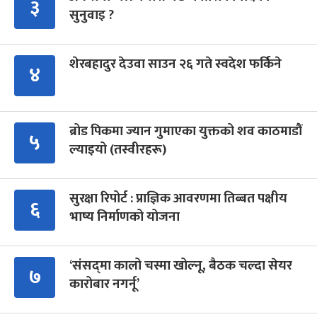
३
सुनुवाइ ?
शेरबहादुर देउवा साउन २६ गते स्वदेश फर्किने
४
ब्रोड पिकमा ज्यान गुमाएका युक्तको शव काठमाडौं
५
ल्याइयो (तस्वीरहरू)
सुरक्षा रिपोर्ट : प्राज्ञिक आवरणमा तिब्बत पक्षीय
६
भाष्य निर्माणको योजना
‘संसद्‍मा कालो चस्मा खोल्नू, बैठक चल्दा सेयर
७
कारोबार नगर्नू’