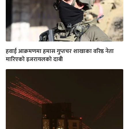
हवाई आक्रमणमा हमास गुप्तचर शाखाका वरिष्ठ नेता
मारिएको इजरायलको दाबी