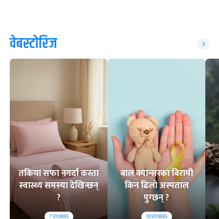
वेबस्टोरिज
तकिया सफा नगर्दा कस्ता
बाल क्यान्सरका बिरामी
स्वास्थ्य समस्या देखिन्छन्
किन ढिलो अस्पताल
?
पुग्छन् ?
7
STORIES
10
STORIES