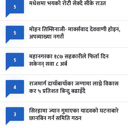
मधेशमा भयको रोटी सेक्दै सीके राउत
५
मोहन तिम्सिनाजी- मार्क्सवाद देववाणी होइन,
५
अपव्याख्या नगरौं
महानगरका १८७ सहकारीले फिर्ता दिन
५
सकेनन् सवा ८ अर्ब
राजमार्ग दायाँबायाँका जग्गामा लाग्ने विकास
४
कर ५ प्रतिशत बिन्दु बढाइँदै
सिरहामा ज्यान गुमाएका यादवको घटनाबारे
३
छानबिन गर्न समिति गठन