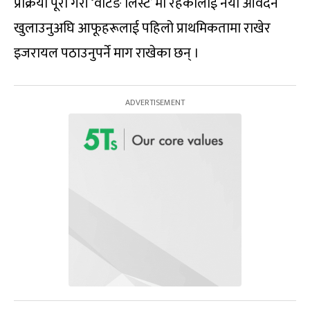
प्रक्रिया पूरा गरी ‘वेटिङ लिस्ट’ मा रहेकालाई नयाँ आवेदन
खुलाउनुअघि आफूहरूलाई पहिलो प्राथमिकतामा राखेर
इजरायल पठाउनुपर्ने माग राखेका छन् ।