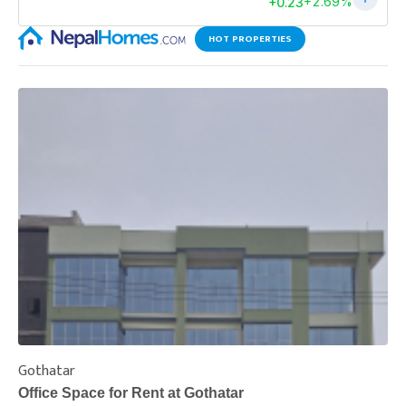
HOT PROPERTIES
Gothatar
S
Office Space for Rent at Gothatar
H