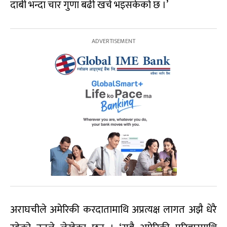
दाबी भन्दा चार गुणा बढी खर्च भइसकेको छ ।’
अराघचीले अमेरिकी करदातामाथि अप्रत्यक्ष लागत अझै धेरै