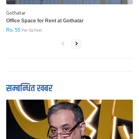
Gothatar
S
Office Space for Rent at Gothatar
H
Rs. 55
R
Per Sq.Feet
‹
›
सम्बन्धित खबर