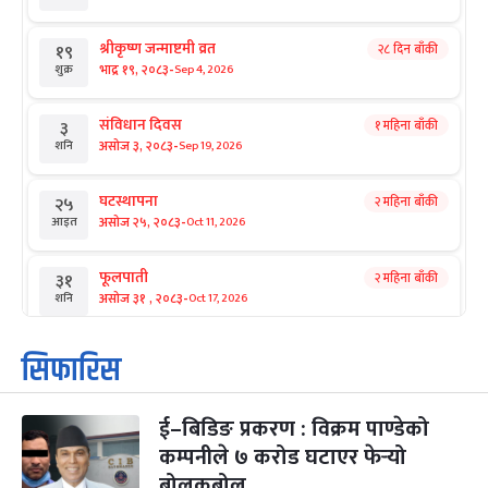
श्रीकृष्ण जन्माष्टमी व्रत
२८ दिन बाँकी
१९
-
भाद्र १९, २०८३
Sep 4, 2026
शुक्र
संविधान दिवस
१ महिना बाँकी
३
-
असोज ३, २०८३
Sep 19, 2026
शनि
घटस्थापना
२ महिना बाँकी
२५
-
असोज २५, २०८३
Oct 11, 2026
आइत
फूलपाती
२ महिना बाँकी
३१
-
असोज ३१ , २०८३
Oct 17, 2026
शनि
कार्तिक सङ्क्रान्ति
२ महिना बाँकी
१
सिफारिस
-
कार्तिक १, २०८३
Oct 18, 2026
आइत
ई–बिडिङ प्रकरण : विक्रम पाण्डेको
महानवमी
२ महिना बाँकी
३
-
कम्पनीले ७ करोड घटाएर फेर्‍यो
कार्तिक ३, २०८३
Oct 20, 2026
मंगल
बोलकबोल