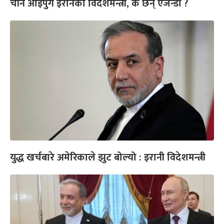
चीन आइपुगे इरानका विदेशमन्त्री, के छन् एजेन्डा ?
युद्ध खर्चबारे अमेरिकाले झुट बोल्यो : इरानी विदेशमन्त्री