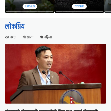
6
STORIES
7
STORIES
लोकप्रिय
२४ घण्टा
यो साता
यो महिना