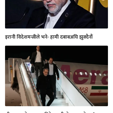
इरानी विदेशमन्त्रीले भने- हामी दबाबअघि झुक्दैनौं