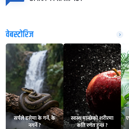
वेबस्टोरिज
सर्पले डसेमा के गर्ने, के
स्वस्थ मान्छेको शरीरमा
ए
नगर्ने ?
कति रगत हुन्छ ?