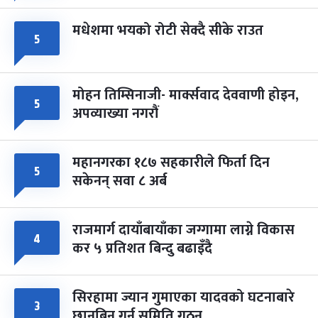
मधेशमा भयको रोटी सेक्दै सीके राउत
५
मोहन तिम्सिनाजी- मार्क्सवाद देववाणी होइन,
५
अपव्याख्या नगरौं
महानगरका १८७ सहकारीले फिर्ता दिन
५
सकेनन् सवा ८ अर्ब
राजमार्ग दायाँबायाँका जग्गामा लाग्ने विकास
४
कर ५ प्रतिशत बिन्दु बढाइँदै
सिरहामा ज्यान गुमाएका यादवको घटनाबारे
३
छानबिन गर्न समिति गठन