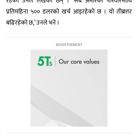
रहेको उनले लेखेका छन् । ‘सबै अमेरिकी परिवारमाथि
प्रतिमहिना ५०० डलरको खर्च आइरहेको छ । यो तीब्रत्तर
बढिरहेको छ,’ उनले भने ।