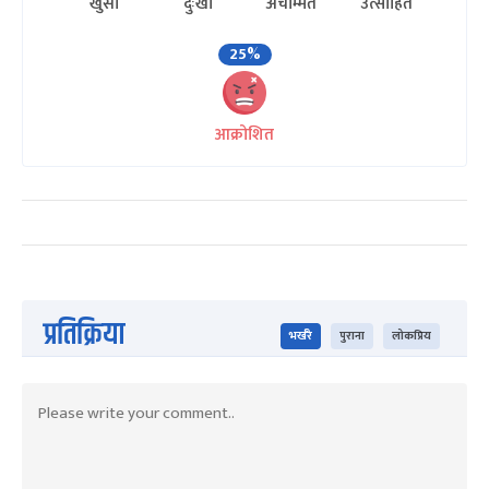
खुसी
दुःखी
अचम्मित
उत्साहित
25%
आक्रोशित
प्रतिक्रिया
भर्खरै
पुराना
लोकप्रिय