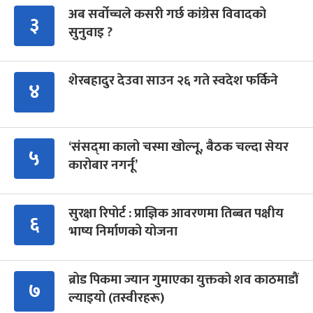
अब सर्वोच्चले कसरी गर्छ कांग्रेस विवादको
३
सुनुवाइ ?
शेरबहादुर देउवा साउन २६ गते स्वदेश फर्किने
४
‘संसद्‍मा कालो चस्मा खोल्नू, बैठक चल्दा सेयर
५
कारोबार नगर्नू’
सुरक्षा रिपोर्ट : प्राज्ञिक आवरणमा तिब्बत पक्षीय
६
भाष्य निर्माणको योजना
ब्रोड पिकमा ज्यान गुमाएका युक्तको शव काठमाडौं
७
ल्याइयो (तस्वीरहरू)