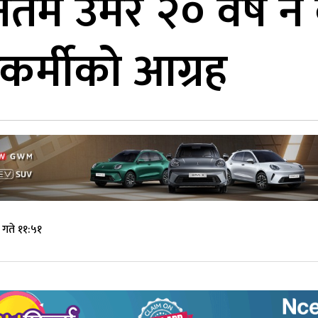
नतम उमेर २० वर्ष नै
र्मीको आग्रह
गते ११:५१