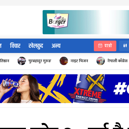
न
विचार
खेलकुद
अन्य
पात्रो
रतिष्ठान
पुरबहादुर गुरुङ
नाइट भिजन
नेपाली काँग्रेस