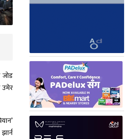
न जोड
 उमेर
ियान’
झार्न