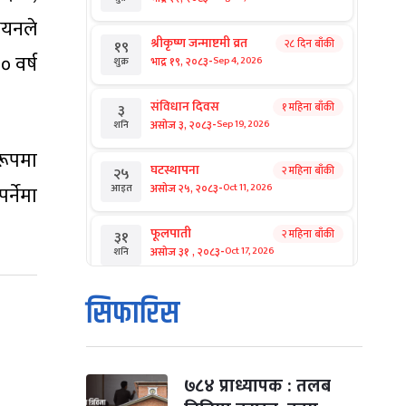
ययनले
श्रीकृष्ण जन्माष्टमी व्रत
२८ दिन बाँकी
१९
 वर्ष
-
भाद्र १९, २०८३
Sep 4, 2026
शुक्र
संविधान दिवस
१ महिना बाँकी
३
-
असोज ३, २०८३
Sep 19, 2026
शनि
रूपमा
घटस्थापना
२ महिना बाँकी
२५
-
असोज २५, २०८३
Oct 11, 2026
र्नेमा
आइत
फूलपाती
२ महिना बाँकी
३१
-
असोज ३१ , २०८३
Oct 17, 2026
शनि
कार्तिक सङ्क्रान्ति
२ महिना बाँकी
१
सिफारिस
-
कार्तिक १, २०८३
Oct 18, 2026
आइत
महानवमी
२ महिना बाँकी
३
-
कार्तिक ३, २०८३
Oct 20, 2026
मंगल
७८४ प्राध्यापक : तलब