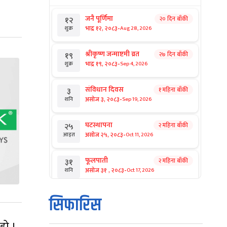
जनै पूर्णिमा
२० दिन बाँकी
१२
-
भाद्र १२, २०८३
Aug 28, 2026
शुक्र
श्रीकृष्ण जन्माष्टमी व्रत
२७ दिन बाँकी
१९
-
भाद्र १९, २०८३
Sep 4, 2026
शुक्र
संविधान दिवस
१ महिना बाँकी
३
-
असोज ३, २०८३
Sep 19, 2026
शनि
घटस्थापना
२ महिना बाँकी
२५
-
असोज २५, २०८३
Oct 11, 2026
आइत
फूलपाती
२ महिना बाँकी
३१
-
असोज ३१ , २०८३
Oct 17, 2026
शनि
कार्तिक सङ्क्रान्ति
२ महिना बाँकी
१
सिफारिस
-
कार्तिक १, २०८३
Oct 18, 2026
आइत
हो ।