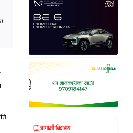
ए।
ू
य
पति
आगामी बिदाहरु