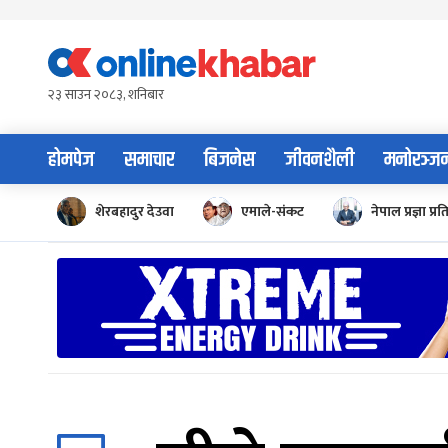
Skip
to
content
२३ साउन २०८३, शनिबार
होमपेज
समाचार
बिजनेस
जीवनशैली
मनोरञ्ज
शेरबहादुर देउवा
एमाले-संकट
नेपाल प्रज्ञा प्रत