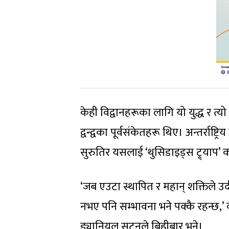
केही विद्वानहरूका लागि यो युद्ध र त
द्वन्द्वका पूर्वसंकेतहरू थिए। अन्तर्र
सुरुतिर यसलाई ‘थुसिडाइड्स ट्र्याप’ 
‘जब एउटा स्थापित र महान् शक्तिले उदी
नभए पनि सम्भावना भने पक्कै रहन्छ,’ क
ड्यानियल सटनले बिहीबार भने।