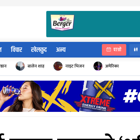
न
विचार
खेलकुद
अन्य
पात्रो
िष्ठान
बालेन शाह
नाइट भिजन
अमेरिका