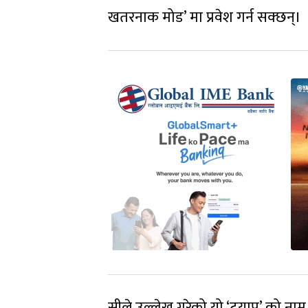
खतरनाक मोड’ मा प्रवेश गर्न सक्छन्।
सीले उल्लेख गरेको यो ‘ट्रयाप’ को न