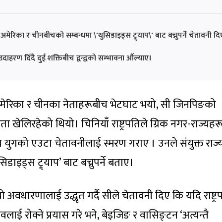
य अमेरिका र चीनबीचको सम्बन्धमा \'थुसिडाइड्स ट्र्याप\' बाट बच्नुपर्ने चेतावनी दि
 उदाहरण दिँदै दुई शक्तिबीच द्वन्द्वको सम्भावना औँल्याए।
 अमेरिका र चीनका नेताहरूबीच भेटघाट भयो, सी जिनपिङको
्वीता खेलिरहेको थियो। चिनियाँ राष्ट्रपतिले ग्रिक नगर-राज्यहर
्रीय युगको एउटा चेतावनीलाई स्मरण गराए । उनले संयुक्त राज्
डाइड्स ट्र्याप’ बाट बच्नुपर्ने बताए।
वधारणालाई उद्धृत गर्दै सीले चेतावनी दिए कि यदि राष्ट्र
वलाई रोक्ने प्रयास गरे भने, बेइजिङ र वासिङ्टन ‘अत्यन्तै