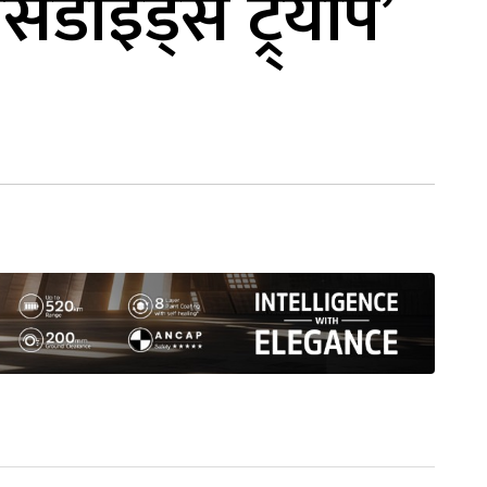
िडाइड्स ट्र्याप’