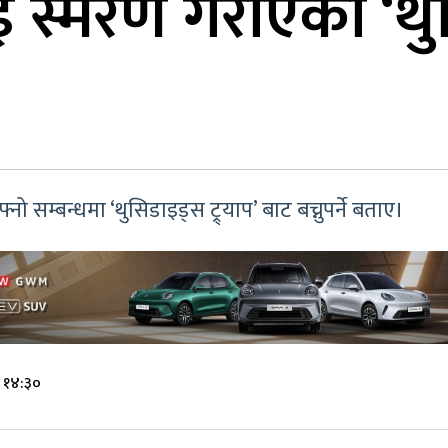
ाई स्मरण गराएको ‘थुस
नो सम्बन्धमा ‘थुसिडाइड्स ट्र्याप’ बाट बच्नुपर्ने बताए।
े १४:३०