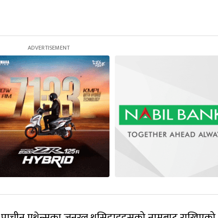
ाम प्राचीन एथेन्सका जनरल थुसिडाइड्सको नामबाट राखिएको 