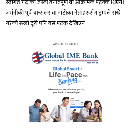
स्वागत गर्दाको जस्तो तनावपूर्ण वा आक्रामक पटक्कै थिएन।
जर्मनीकी पूर्व चान्सलर वा नाटोका नेताहरूसँग ट्रम्पले राख्ने
गरेको रूखो दूरी पनि यस पटक देखिएन।