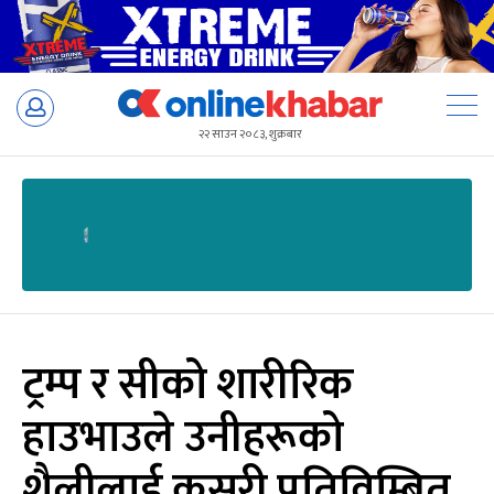
Skip
to
२२ साउन २०८३, शुक्रबार
content
ट्रम्प र सीको शारीरिक
हाउभाउले उनीहरूको
शैलीलाई कसरी प्रतिविम्बित