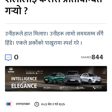
गर्‍यो ?
उनीहरूले हात मिलाए। उनीहरू लामो समयसम्म सँगै
हिँडे। एकले अर्कोको पाखुरामा स्पर्श गरे ।
0
844
SHARES
अनलाइनखबर
२०८३ जेठ १ गते १३:३५