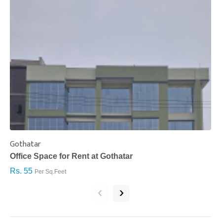
Gothatar
S
Office Space for Rent at Gothatar
H
Rs. 55
R
Per Sq.Feet
‹
›