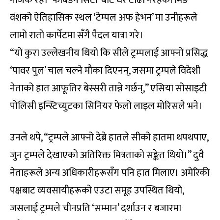
नजिक रहे। ‘फर्बिडन सिटी’ बाट धेरै टाढा नरहेको मिङ
वंशको ऐतिहासिक स्थल ‘टेम्पल अफ हेभन’ मा उनीहरूले
लामो रातो कार्पेटमा सँगै पैदल यात्रा गरे।
“यो कुरा उल्लेखनीय थियो कि सीले ट्रम्पलाई आफ्नो प्रसिद्ध
‘पावर पुल’ चाल चल्ने मौका दिएनन्, जसमा ट्रम्पले विदेशी
नेताको हात आफूतिर बेस्सरी तान्ने गर्छन्,” एसिया सोसाइटी
पोलिसी इन्स्टिच्युटका सिनियर फेलो लाइल मोरिसले भने।
उनले थपे, “ट्रम्पले आफ्नो देब्रे हातले सीको हातमा थपथपाए,
जुन ट्रम्पले देखाएको अतिरिक्त मित्रताको सङ्केत थियो।” दुवै
नेताहरूले अन्य अधिकारीहरूसँग पनि हात मिलाए। अमेरिकी
पक्षबाट व्यवसायीहरूको एउटा समूह उपस्थित थियो,
जसलाई ट्रम्पले चीनप्रति ‘सम्मान’ दर्शाउन र बजारमा