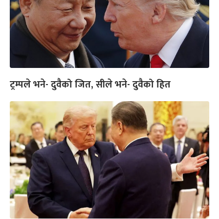
ट्रम्पले भने- दुवैको जित, सीले भने- दुवैको हित