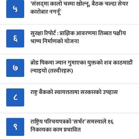
‘संसद्‍मा कालो चस्मा खोल्नू, बैठक चल्दा सेयर
५
कारोबार नगर्नू’
सुरक्षा रिपोर्ट : प्राज्ञिक आवरणमा तिब्बत पक्षीय
६
भाष्य निर्माणको योजना
ब्रोड पिकमा ज्यान गुमाएका युक्तको शव काठमाडौं
७
ल्याइयो (तस्वीरहरू)
राष्ट्र बैंकको स्वायत्ततामा सरकारको उपहास
८
राष्ट्रिय परिचयपत्रको ‘सर्भर’ समस्याले १६
९
निकायका काम प्रभावित