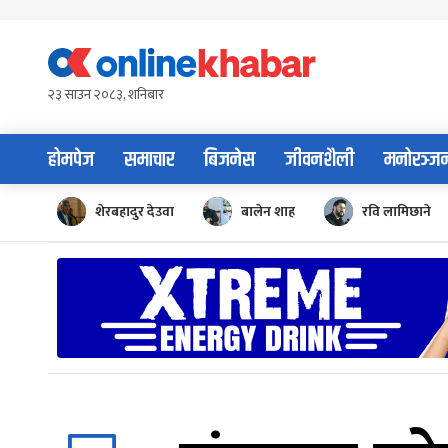
Skip
to
content
२३ साउन २०८३, शनिबार
होमपेज
समाचार
बिजनेस
जीवनशैली
मनोरञ्ज
शेरबहादुर देउवा
बालेन शाह
रवि लामिछाने