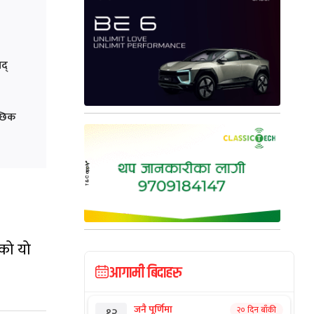
द्
्छिक
ेको यो
आगामी बिदाहरु
जनै पूर्णिमा
२० दिन बाँकी
१२