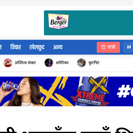
न
विचार
खेलकुद
अन्य
पात्रो
अस्तित्व संकट
अमेरिका
कुटपिट