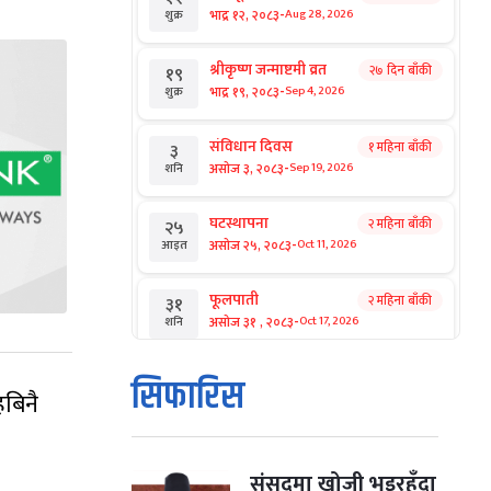
-
भाद्र १२, २०८३
Aug 28, 2026
शुक्र
श्रीकृष्ण जन्माष्टमी व्रत
२७ दिन बाँकी
१९
-
भाद्र १९, २०८३
Sep 4, 2026
शुक्र
संविधान दिवस
१ महिना बाँकी
३
-
असोज ३, २०८३
Sep 19, 2026
शनि
घटस्थापना
२ महिना बाँकी
२५
-
असोज २५, २०८३
Oct 11, 2026
आइत
फूलपाती
२ महिना बाँकी
३१
-
असोज ३१ , २०८३
Oct 17, 2026
शनि
कार्तिक सङ्क्रान्ति
२ महिना बाँकी
१
सिफारिस
हबिनै
-
कार्तिक १, २०८३
Oct 18, 2026
आइत
महानवमी
२ महिना बाँकी
३
-
कार्तिक ३, २०८३
Oct 20, 2026
मंगल
संसद्‌मा खोजी भइरहँदा