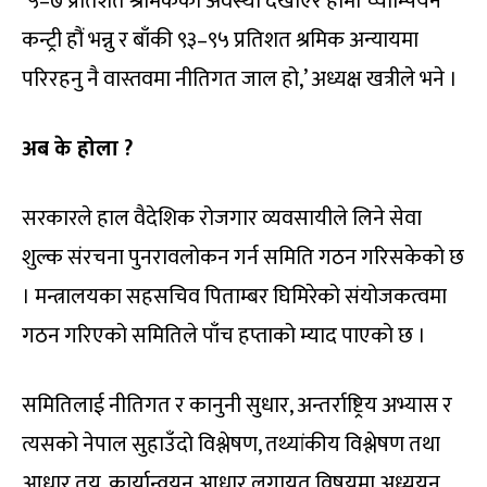
‘५–७ प्रतिशत श्रमिकको अवस्था देखाएर हामी च्याम्पियन
कन्ट्री हौं भन्नु र बाँकी ९३–९५ प्रतिशत श्रमिक अन्यायमा
परिरहनु नै वास्तवमा नीतिगत जाल हो,’ अध्यक्ष खत्रीले भने ।
अब के होला ?
सरकारले हाल वैदेशिक रोजगार व्यवसायीले लिने सेवा
शुल्क संरचना पुनरावलोकन गर्न समिति गठन गरिसकेको छ
। मन्त्रालयका सहसचिव पिताम्बर घिमिरेको संयोजकत्वमा
गठन गरिएको समितिले पाँच हप्ताको म्याद पाएको छ ।
समितिलाई नीतिगत र कानुनी सुधार, अन्तर्राष्ट्रिय अभ्यास र
त्यसको नेपाल सुहाउँदो विश्लेषण, तथ्यांकीय विश्लेषण तथा
आधार तय, कार्यान्वयन आधार लगायत विषयमा अध्ययन