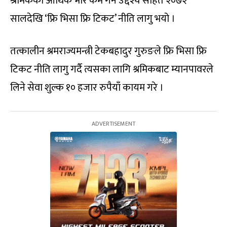
श्रमिकको आर्थिक भार कम गर्ने उद्देश्य सहित २०७२
सालदेखि ‘फ्रि भिसा फ्रि टिकट’ नीति लागु भयो ।
तत्कालीन श्रमराज्यमन्त्री टेकबहादुर गुरुङले फ्रि भिसा फ्रि
टिकट नीति लागु गर्दै त्यसका लागि श्रमिकबाट म्यानपावरले
लिने सेवा शुल्क १० हजार रुपैयाँ कायम गरे ।