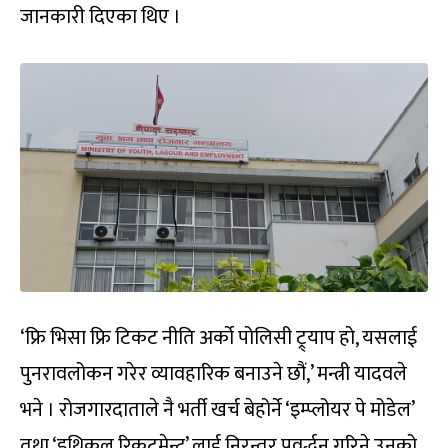
जानकारी दिएका थिए ।
‘फ्रि भिसा फ्रि टिकट नीति अर्को पोलिसी ट्र्याप हो, यसलाई
पुनरावलोकन गरेर व्यावहारिक बनाउने छौं,’ मन्त्री यादवले
भने । रोजगारदाताले नै भर्ती खर्च बेहोर्ने ‘इम्प्लोयर पे मोडेल’
तथा ‘इथिकल रिक्रुटमेन्ट’ लाई निरन्तर प्रवर्द्धन गरिने उनको