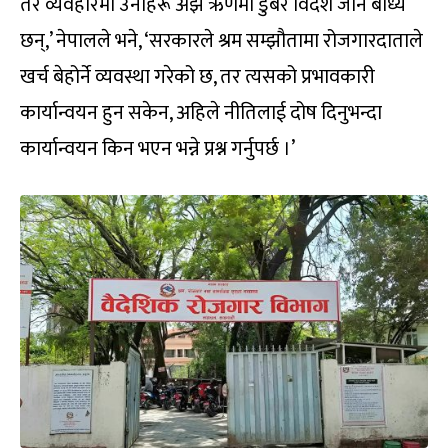
तर व्यवहारमा उनीहरू अझै ऋणमा डुबेर विदेश जान बाध्य
छन्,’ नेपालले भने, ‘सरकारले श्रम सम्झौतामा रोजगारदाताले
खर्च बेहोर्ने व्यवस्था गरेको छ, तर त्यसको प्रभावकारी
कार्यान्वयन हुन सकेन, अहिले नीतिलाई दोष दिनुभन्दा
कार्यान्वयन किन भएन भन्ने प्रश्न गर्नुपर्छ ।’