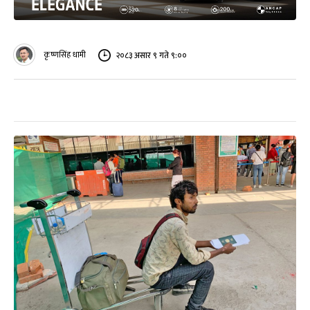
कृष्णसिंह धामी
२०८३ असार ९ गते ९:००